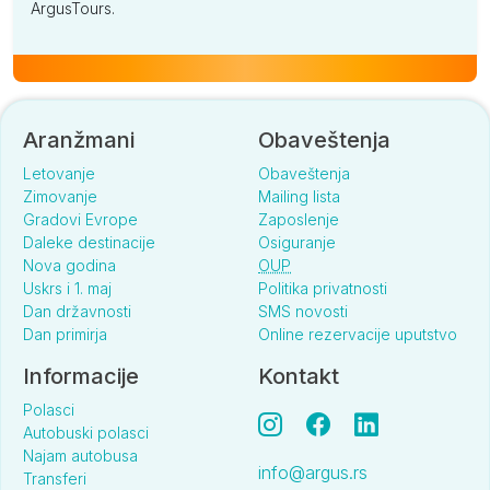
ArgusTours.
Aranžmani
Obaveštenja
Letovanje
Obaveštenja
Zimovanje
Mailing lista
Gradovi Evrope
Zaposlenje
Daleke destinacije
Osiguranje
Nova godina
OUP
Uskrs i 1. maj
Politika privatnosti
Dan državnosti
SMS novosti
Dan primirja
Online rezervacije uputstvo
Informacije
Kontakt
Polasci
Autobuski polasci
Najam autobusa
info@argus.rs
Transferi