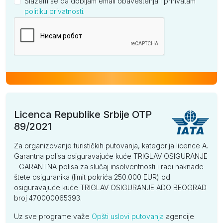
Slažem se da dobijam email obaveštenja i prihvatam
politiku privatnosti
.
Kompanija
Licenca Republike Srbije OTP
89/2021
Za organizovanje turističkih putovanja, kategorija licence A.
Garantna polisa osiguravajuće kuće TRIGLAV OSIGURANJE
- GARANTNA polisa za slučaj insolventnosti i radi naknade
štete osiguranika (limit pokrića 250.000 EUR) od
osiguravajuće kuće TRIGLAV OSIGURANJE ADO BEOGRAD
broj 470000065393.
Uz sve programe važe
Opšti uslovi putovanja
agencije