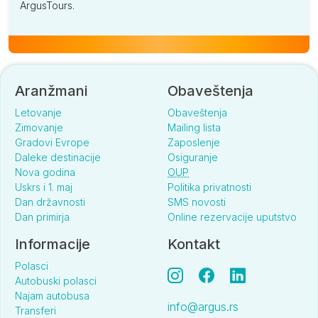
ArgusTours.
Aranžmani
Obaveštenja
Letovanje
Obaveštenja
Zimovanje
Mailing lista
Gradovi Evrope
Zaposlenje
Daleke destinacije
Osiguranje
Nova godina
OUP
Uskrs i 1. maj
Politika privatnosti
Dan državnosti
SMS novosti
Dan primirja
Online rezervacije uputstvo
Informacije
Kontakt
Polasci
Autobuski polasci
Najam autobusa
info@argus.rs
Transferi