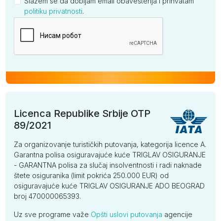
Slažem se da dobijam email obaveštenja i prihvatam
politiku privatnosti
.
Kompanija
Licenca Republike Srbije OTP
89/2021
Za organizovanje turističkih putovanja, kategorija licence A.
Garantna polisa osiguravajuće kuće TRIGLAV OSIGURANJE
- GARANTNA polisa za slučaj insolventnosti i radi naknade
štete osiguranika (limit pokrića 250.000 EUR) od
osiguravajuće kuće TRIGLAV OSIGURANJE ADO BEOGRAD
broj 470000065393.
Uz sve programe važe
Opšti uslovi putovanja
agencije