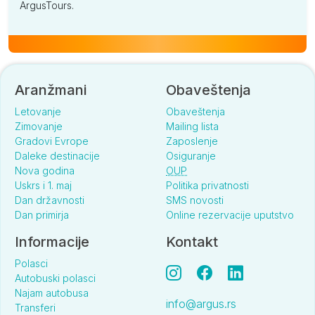
ArgusTours.
Aranžmani
Obaveštenja
Letovanje
Obaveštenja
Zimovanje
Mailing lista
Gradovi Evrope
Zaposlenje
Daleke destinacije
Osiguranje
Nova godina
OUP
Uskrs i 1. maj
Politika privatnosti
Dan državnosti
SMS novosti
Dan primirja
Online rezervacije uputstvo
Informacije
Kontakt
Polasci
Autobuski polasci
Najam autobusa
info@argus.rs
Transferi