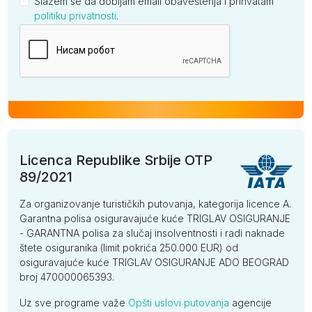
Slažem se da dobijam email obaveštenja i prihvatam
politiku privatnosti
.
Kompanija
Licenca Republike Srbije OTP
89/2021
Za organizovanje turističkih putovanja, kategorija licence A.
Garantna polisa osiguravajuće kuće TRIGLAV OSIGURANJE
- GARANTNA polisa za slučaj insolventnosti i radi naknade
štete osiguranika (limit pokrića 250.000 EUR) od
osiguravajuće kuće TRIGLAV OSIGURANJE ADO BEOGRAD
broj 470000065393.
Uz sve programe važe
Opšti uslovi putovanja
agencije