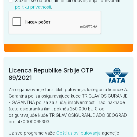
Slažem se da dobijam email obaveštenja i prihvatam
politiku privatnosti
.
Kompanija
Licenca Republike Srbije OTP
89/2021
Za organizovanje turističkih putovanja, kategorija licence A.
Garantna polisa osiguravajuće kuće TRIGLAV OSIGURANJE
- GARANTNA polisa za slučaj insolventnosti i radi naknade
štete osiguranika (limit pokrića 250.000 EUR) od
osiguravajuće kuće TRIGLAV OSIGURANJE ADO BEOGRAD
broj 470000065393.
Uz sve programe važe
Opšti uslovi putovanja
agencije