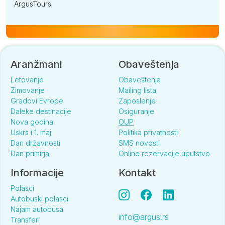
ArgusTours.
Aranžmani
Obaveštenja
Letovanje
Obaveštenja
Zimovanje
Mailing lista
Gradovi Evrope
Zaposlenje
Daleke destinacije
Osiguranje
Nova godina
OUP
Uskrs i 1. maj
Politika privatnosti
Dan državnosti
SMS novosti
Dan primirja
Online rezervacije uputstvo
Informacije
Kontakt
Polasci
Autobuski polasci
Najam autobusa
info@argus.rs
Transferi