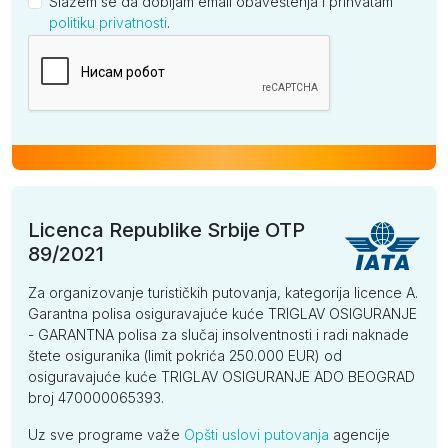
Slažem se da dobijam email obaveštenja i prihvatam
politiku privatnosti
.
Kompanija
Licenca Republike Srbije OTP
89/2021
Za organizovanje turističkih putovanja, kategorija licence A.
Garantna polisa osiguravajuće kuće TRIGLAV OSIGURANJE
- GARANTNA polisa za slučaj insolventnosti i radi naknade
štete osiguranika (limit pokrića 250.000 EUR) od
osiguravajuće kuće TRIGLAV OSIGURANJE ADO BEOGRAD
broj 470000065393.
Uz sve programe važe
Opšti uslovi putovanja
agencije