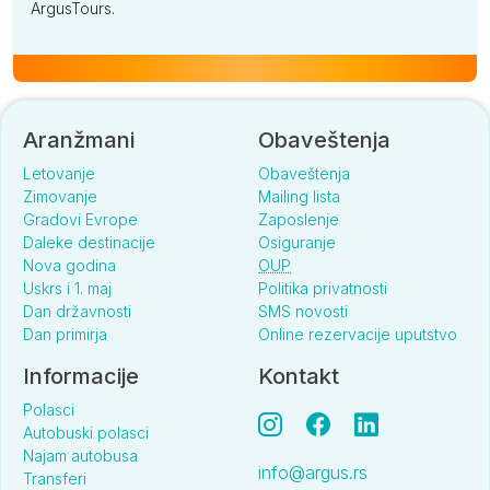
ArgusTours.
Aranžmani
Obaveštenja
Letovanje
Obaveštenja
Zimovanje
Mailing lista
Gradovi Evrope
Zaposlenje
Daleke destinacije
Osiguranje
Nova godina
OUP
Uskrs i 1. maj
Politika privatnosti
Dan državnosti
SMS novosti
Dan primirja
Online rezervacije uputstvo
Informacije
Kontakt
Polasci
Autobuski polasci
Najam autobusa
info@argus.rs
Transferi