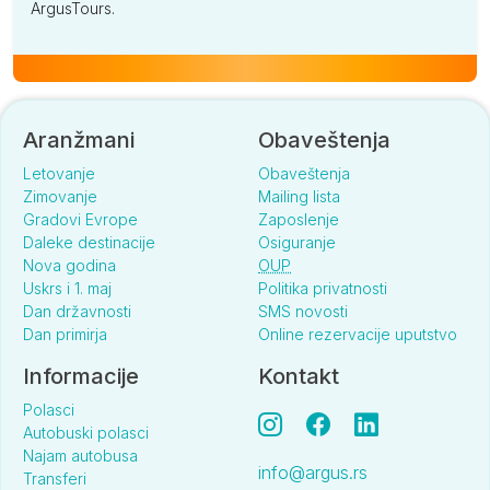
ArgusTours.
Aranžmani
Obaveštenja
Letovanje
Obaveštenja
Zimovanje
Mailing lista
Gradovi Evrope
Zaposlenje
Daleke destinacije
Osiguranje
Nova godina
OUP
Uskrs i 1. maj
Politika privatnosti
Dan državnosti
SMS novosti
Dan primirja
Online rezervacije uputstvo
Informacije
Kontakt
Polasci
Autobuski polasci
Najam autobusa
info@argus.rs
Transferi