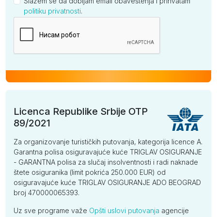
Slažem se da dobijam email obaveštenja i prihvatam
politiku privatnosti
.
Kompanija
Licenca Republike Srbije OTP
89/2021
Za organizovanje turističkih putovanja, kategorija licence A.
Garantna polisa osiguravajuće kuće TRIGLAV OSIGURANJE
- GARANTNA polisa za slučaj insolventnosti i radi naknade
štete osiguranika (limit pokrića 250.000 EUR) od
osiguravajuće kuće TRIGLAV OSIGURANJE ADO BEOGRAD
broj 470000065393.
Uz sve programe važe
Opšti uslovi putovanja
agencije