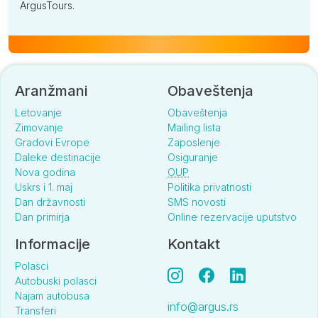
ArgusTours.
Aranžmani
Obaveštenja
Letovanje
Obaveštenja
Zimovanje
Mailing lista
Gradovi Evrope
Zaposlenje
Daleke destinacije
Osiguranje
Nova godina
OUP
Uskrs i 1. maj
Politika privatnosti
Dan državnosti
SMS novosti
Dan primirja
Online rezervacije uputstvo
Informacije
Kontakt
Polasci
Autobuski polasci
Najam autobusa
info@argus.rs
Transferi