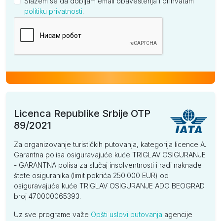
Slažem se da dobijam email obaveštenja i prihvatam
politiku privatnosti
.
Kompanija
Licenca Republike Srbije OTP
89/2021
Za organizovanje turističkih putovanja, kategorija licence A.
Garantna polisa osiguravajuće kuće TRIGLAV OSIGURANJE
- GARANTNA polisa za slučaj insolventnosti i radi naknade
štete osiguranika (limit pokrića 250.000 EUR) od
osiguravajuće kuće TRIGLAV OSIGURANJE ADO BEOGRAD
broj 470000065393.
Uz sve programe važe
Opšti uslovi putovanja
agencije