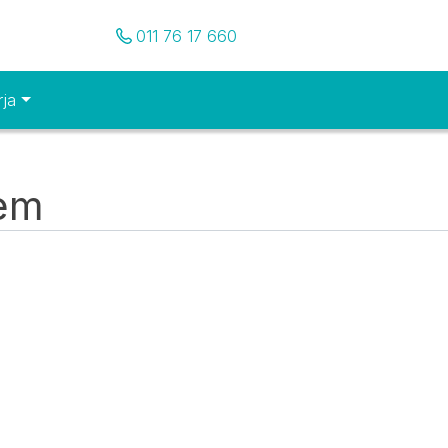
Pozovite nas
011 76 17 660
rja
tem