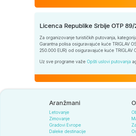
Licenca Republike Srbije OTP 89
Za organizovanje turističkih putovanja, kategorij
Garantna polisa osiguravajuće kuće TRIGLAV OSI
250.000 EUR) od osiguravajuće kuće TRIGLA
Uz sve programe važe
Opšti uslovi putovanja
ag
Aranžmani
O
Letovanje
O
Zimovanje
Ma
Gradovi Evrope
Za
Daleke destinacije
Os