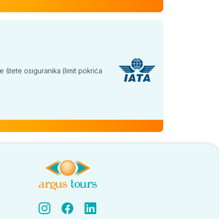
tete osiguranika (limit pokrića