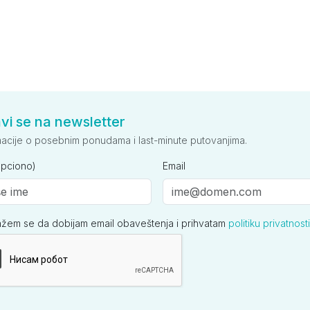
avi se na newsletter
macije o posebnim ponudama i last-minute putovanjima.
opciono)
Email
ažem se da dobijam email obaveštenja i prihvatam
politiku privatnosti
ija