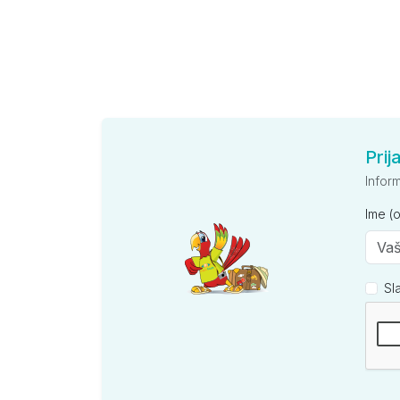
Prij
Infor
Ime (
Sl
Kompan