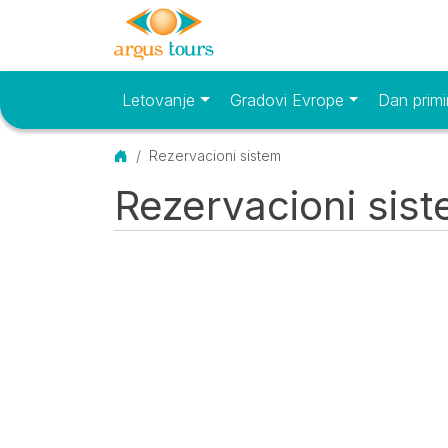
Letovanje
Gradovi Evrope
Dan primi
Osnovni meni
Početna
Rezervacioni sistem
Rezervacioni sis