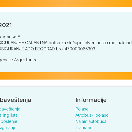
/2021
a licence A.
GURANJE - GARANTNA polisa za slučaj insolventnosti i radi naknade š
V OSIGURANJE ADO BEOGRAD broj 470000065393.
encije ArgusTours.
baveštenja
Informacije
baveštenja
Polasci
iling lista
Autobuski polasci
poslenje
Najam autobusa
iguranje
Transferi