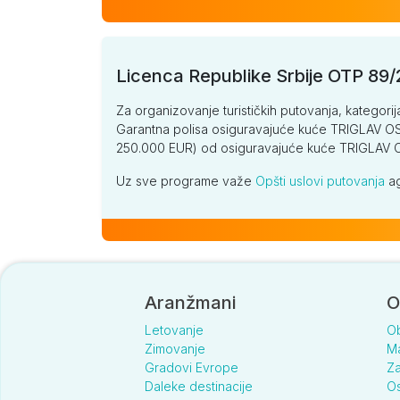
Licenca Republike Srbije OTP 89
Za organizovanje turističkih putovanja, kategorij
Garantna polisa osiguravajuće kuće TRIGLAV OSI
250.000 EUR) od osiguravajuće kuće TRIGLA
Uz sve programe važe
Opšti uslovi putovanja
ag
Aranžmani
O
Letovanje
O
Zimovanje
Ma
Gradovi Evrope
Za
Daleke destinacije
Os