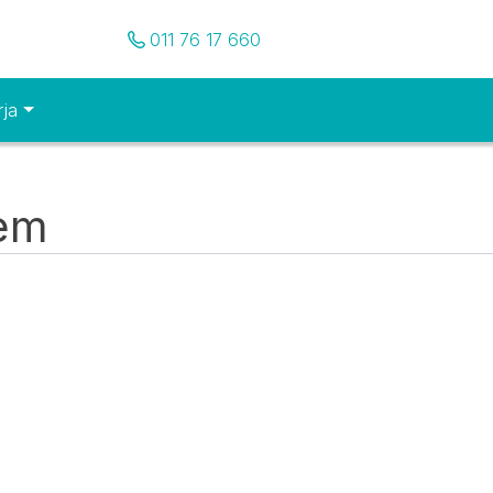
Pozovite nas
011 76 17 660
rja
tem