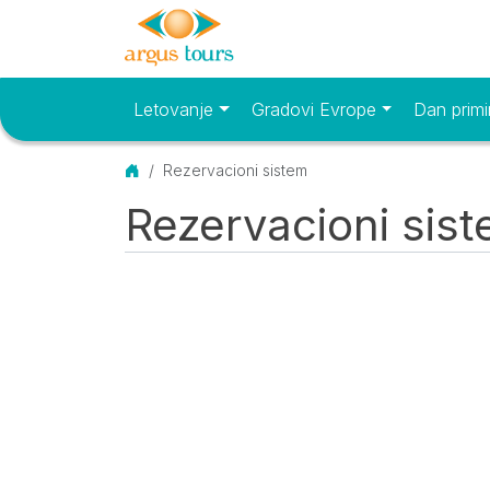
Letovanje
Gradovi Evrope
Dan primi
Osnovni meni
Početna
Rezervacioni sistem
Rezervacioni sis