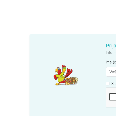
Prij
Infor
Ime (
Sl
Kompan