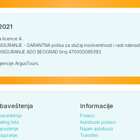
/2021
a licence A.
GURANJE - GARANTNA polisa za slučaj insolventnosti i radi naknade š
V OSIGURANJE ADO BEOGRAD broj 470000065393.
encije ArgusTours.
baveštenja
Informacije
baveštenja
Polasci
iling lista
Autobuski polasci
poslenje
Najam autobusa
iguranje
Transferi