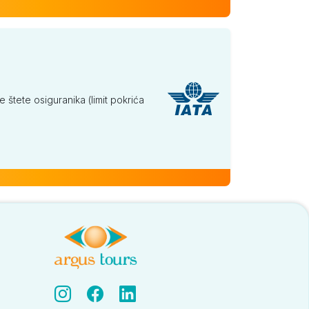
tete osiguranika (limit pokrića