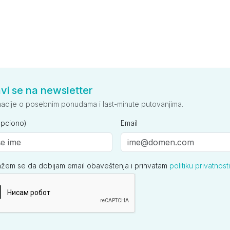
avi se na newsletter
macije o posebnim ponudama i last-minute putovanjima.
opciono)
Email
ažem se da dobijam email obaveštenja i prihvatam
politiku privatnosti
ija