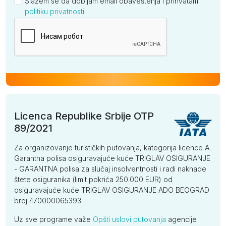
Slažem se da dobijam email obaveštenja i prihvatam
politiku privatnosti
.
Kompanija
Licenca Republike Srbije OTP
89/2021
Za organizovanje turističkih putovanja, kategorija licence A.
Garantna polisa osiguravajuće kuće TRIGLAV OSIGURANJE
- GARANTNA polisa za slučaj insolventnosti i radi naknade
štete osiguranika (limit pokrića 250.000 EUR) od
osiguravajuće kuće TRIGLAV OSIGURANJE ADO BEOGRAD
broj 470000065393.
Uz sve programe važe
Opšti uslovi putovanja
agencije