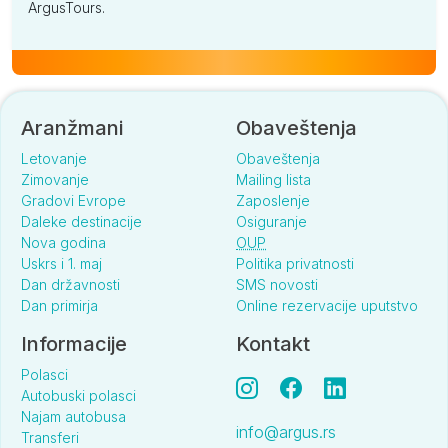
ArgusTours.
Aranžmani
Obaveštenja
Letovanje
Obaveštenja
Zimovanje
Mailing lista
Gradovi Evrope
Zaposlenje
Daleke destinacije
Osiguranje
Nova godina
OUP
Uskrs i 1. maj
Politika privatnosti
Dan državnosti
SMS novosti
Dan primirja
Online rezervacije uputstvo
Informacije
Kontakt
Polasci
Autobuski polasci
Najam autobusa
info@argus.rs
Transferi