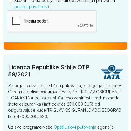
Slažem se da dobijam email obaveštenja i prihvatam
politiku privatnosti
.
Kompanija
Licenca Republike Srbije OTP
89/2021
Za organizovanje turističkih putovanja, kategorija licence A.
Garantna polisa osiguravajuće kuće TRIGLAV OSIGURANJE
- GARANTNA polisa za slučaj insolventnosti i radi naknade
štete osiguranika (limit pokrića 250.000 EUR) od
osiguravajuće kuće TRIGLAV OSIGURANJE ADO BEOGRAD
broj 470000065393.
Uz sve programe važe
Opšti uslovi putovanja
agencije