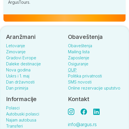
ArgusTours.
Aranžmani
Obaveštenja
Letovanje
Obaveštenja
Zimovanje
Mailing lista
Gradovi Evrope
Zaposlenje
Daleke destinacije
Osiguranje
Nova godina
OUP
Uskrs i 1. maj
Politika privatnosti
Dan državnosti
SMS novosti
Dan primirja
Online rezervacije uputstvo
Informacije
Kontakt
Polasci
Autobuski polasci
Najam autobusa
info@argus.rs
Transferi