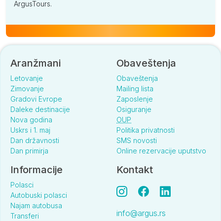
ArgusTours.
Aranžmani
Obaveštenja
Letovanje
Obaveštenja
Zimovanje
Mailing lista
Gradovi Evrope
Zaposlenje
Daleke destinacije
Osiguranje
Nova godina
OUP
Uskrs i 1. maj
Politika privatnosti
Dan državnosti
SMS novosti
Dan primirja
Online rezervacije uputstvo
Informacije
Kontakt
Polasci
Autobuski polasci
Najam autobusa
info@argus.rs
Transferi