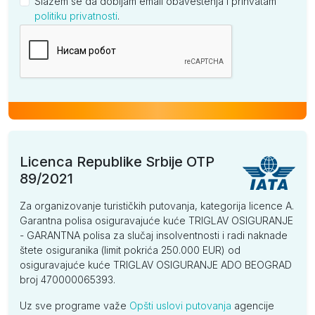
Slažem se da dobijam email obaveštenja i prihvatam
politiku privatnosti
.
Kompanija
Licenca Republike Srbije OTP
89/2021
Za organizovanje turističkih putovanja, kategorija licence A.
Garantna polisa osiguravajuće kuće TRIGLAV OSIGURANJE
- GARANTNA polisa za slučaj insolventnosti i radi naknade
štete osiguranika (limit pokrića 250.000 EUR) od
osiguravajuće kuće TRIGLAV OSIGURANJE ADO BEOGRAD
broj 470000065393.
Uz sve programe važe
Opšti uslovi putovanja
agencije