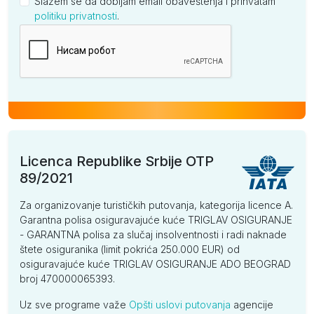
Slažem se da dobijam email obaveštenja i prihvatam
politiku privatnosti
.
Kompanija
Licenca Republike Srbije OTP
89/2021
Za organizovanje turističkih putovanja, kategorija licence A.
Garantna polisa osiguravajuće kuće TRIGLAV OSIGURANJE
- GARANTNA polisa za slučaj insolventnosti i radi naknade
štete osiguranika (limit pokrića 250.000 EUR) od
osiguravajuće kuće TRIGLAV OSIGURANJE ADO BEOGRAD
broj 470000065393.
Uz sve programe važe
Opšti uslovi putovanja
agencije