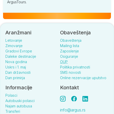
ArgusTours.
Aranžmani
Obaveštenja
Letovanje
Obaveštenja
Zimovanje
Mailing lista
Gradovi Evrope
Zaposlenje
Daleke destinacije
Osiguranje
Nova godina
OUP
Uskrs i 1. maj
Politika privatnosti
Dan državnosti
SMS novosti
Dan primirja
Online rezervacije uputstvo
Informacije
Kontakt
Polasci
Autobuski polasci
Najam autobusa
info@argus.rs
Transferi