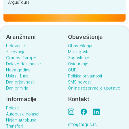
ArgusTours.
Aranžmani
Obaveštenja
Letovanje
Obaveštenja
Zimovanje
Mailing lista
Gradovi Evrope
Zaposlenje
Daleke destinacije
Osiguranje
Nova godina
OUP
Uskrs i 1. maj
Politika privatnosti
Dan državnosti
SMS novosti
Dan primirja
Online rezervacije uputstvo
Informacije
Kontakt
Polasci
Autobuski polasci
Najam autobusa
info@argus.rs
Transferi