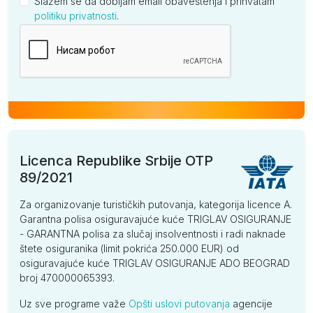
Slažem se da dobijam email obaveštenja i prihvatam
politiku privatnosti
.
Kompanija
Licenca Republike Srbije OTP
89/2021
Za organizovanje turističkih putovanja, kategorija licence A.
Garantna polisa osiguravajuće kuće TRIGLAV OSIGURANJE
- GARANTNA polisa za slučaj insolventnosti i radi naknade
štete osiguranika (limit pokrića 250.000 EUR) od
osiguravajuće kuće TRIGLAV OSIGURANJE ADO BEOGRAD
broj 470000065393.
Uz sve programe važe
Opšti uslovi putovanja
agencije