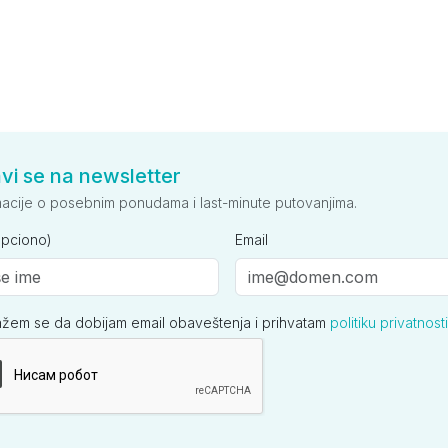
avi se na newsletter
macije o posebnim ponudama i last-minute putovanjima.
opciono)
Email
ažem se da dobijam email obaveštenja i prihvatam
politiku privatnosti
ija