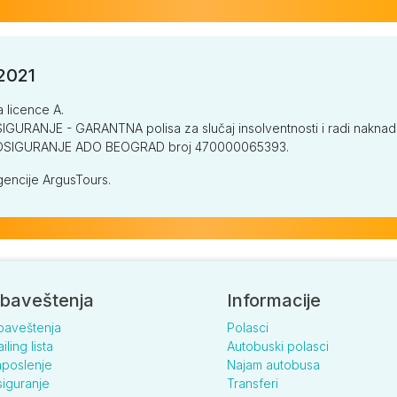
/2021
a licence A.
GURANJE - GARANTNA polisa za slučaj insolventnosti i radi naknade š
V OSIGURANJE ADO BEOGRAD broj 470000065393.
encije ArgusTours.
baveštenja
Informacije
baveštenja
Polasci
iling lista
Autobuski polasci
poslenje
Najam autobusa
iguranje
Transferi