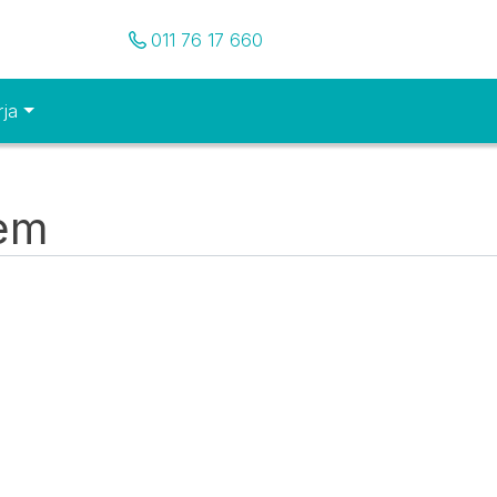
Pozovite nas
011 76 17 660
rja
tem