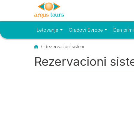
Letovanje
Gradovi Evrope
Dan primi
Osnovni meni
Početna
Rezervacioni sistem
Rezervacioni sis