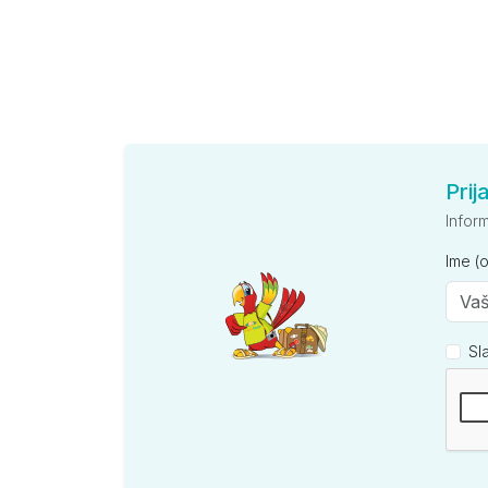
Prij
Infor
Ime (
Sl
Kompan