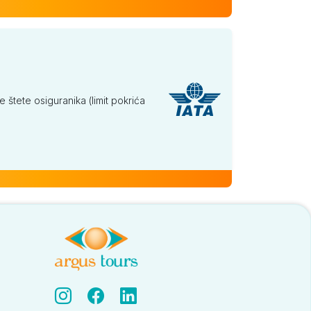
tete osiguranika (limit pokrića