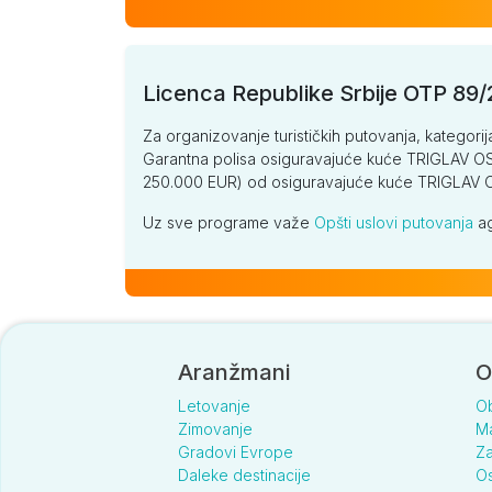
Licenca Republike Srbije OTP 89
Za organizovanje turističkih putovanja, kategorij
Garantna polisa osiguravajuće kuće TRIGLAV OSI
250.000 EUR) od osiguravajuće kuće TRIGLA
Uz sve programe važe
Opšti uslovi putovanja
ag
Aranžmani
O
Letovanje
O
Zimovanje
Ma
Gradovi Evrope
Za
Daleke destinacije
Os