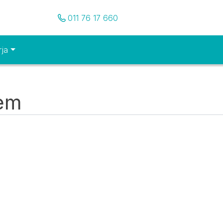
Pozovite nas
011 76 17 660
rja
tem