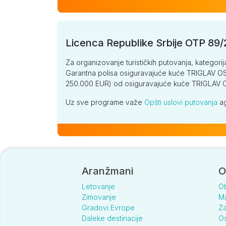
Licenca Republike Srbije OTP 89
Za organizovanje turističkih putovanja, kategorij
Garantna polisa osiguravajuće kuće TRIGLAV OSI
250.000 EUR) od osiguravajuće kuće TRIGLA
Uz sve programe važe
Opšti uslovi putovanja
ag
Aranžmani
O
Letovanje
O
Zimovanje
Ma
Gradovi Evrope
Za
Daleke destinacije
Os