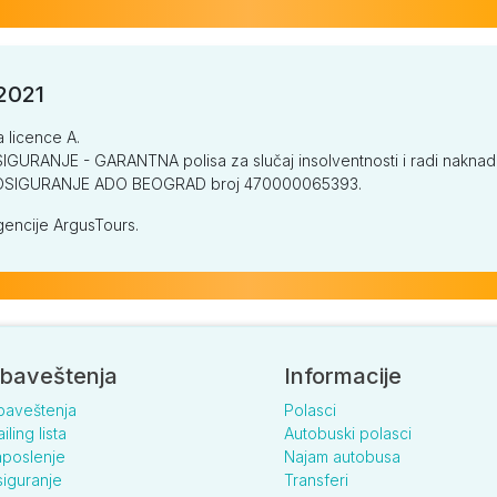
/2021
a licence A.
GURANJE - GARANTNA polisa za slučaj insolventnosti i radi naknade š
V OSIGURANJE ADO BEOGRAD broj 470000065393.
encije ArgusTours.
baveštenja
Informacije
baveštenja
Polasci
iling lista
Autobuski polasci
poslenje
Najam autobusa
iguranje
Transferi