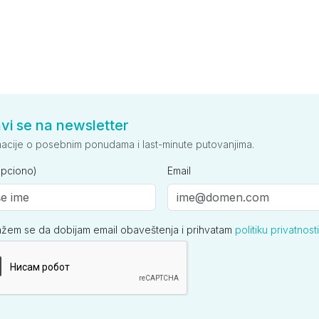
avi se na newsletter
macije o posebnim ponudama i last-minute putovanjima.
opciono)
Email
ažem se da dobijam email obaveštenja i prihvatam
politiku privatnosti
ija