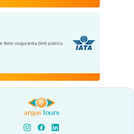
tete osiguranika (limit pokrića