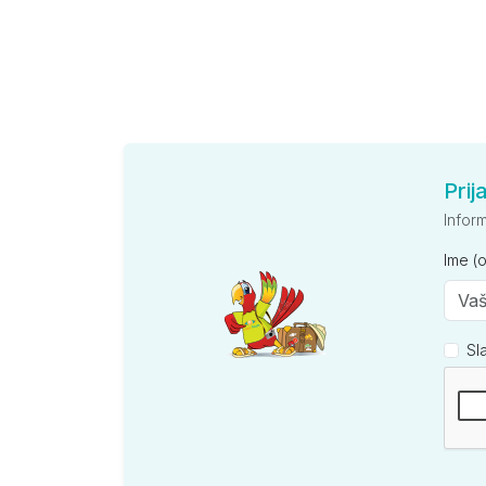
Prij
Infor
Ime (
Sl
Kompan