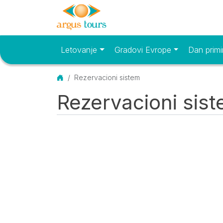
Letovanje
Gradovi Evrope
Dan primi
Osnovni meni
Početna
Rezervacioni sistem
Rezervacioni sis