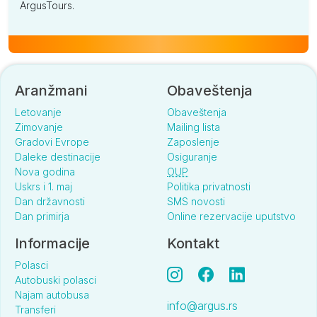
ArgusTours.
Aranžmani
Obaveštenja
Letovanje
Obaveštenja
Zimovanje
Mailing lista
Gradovi Evrope
Zaposlenje
Daleke destinacije
Osiguranje
Nova godina
OUP
Uskrs i 1. maj
Politika privatnosti
Dan državnosti
SMS novosti
Dan primirja
Online rezervacije uputstvo
Informacije
Kontakt
Polasci
Autobuski polasci
Najam autobusa
info@argus.rs
Transferi