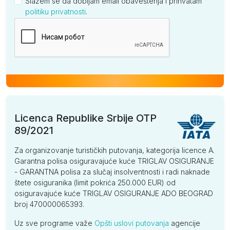
Slažem se da dobijam email obaveštenja i prihvatam
politiku privatnosti
.
Kompanija
Licenca Republike Srbije OTP
89/2021
Za organizovanje turističkih putovanja, kategorija licence A.
Garantna polisa osiguravajuće kuće TRIGLAV OSIGURANJE
- GARANTNA polisa za slučaj insolventnosti i radi naknade
štete osiguranika (limit pokrića 250.000 EUR) od
osiguravajuće kuće TRIGLAV OSIGURANJE ADO BEOGRAD
broj 470000065393.
Uz sve programe važe
Opšti uslovi putovanja
agencije