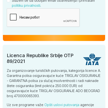
Slažem se da dobijam email obaveštenja i prihvatam
politiku privatnosti
.
Kompanija
Licenca Republike Srbije OTP
89/2021
Za organizovanje turističkih putovanja, kategorija licence A.
Garantna polisa osiguravajuće kuće TRIGLAV OSIGURANJE
- GARANTNA polisa za slučaj insolventnosti i radi naknade
štete osiguranika (limit pokrića 250.000 EUR) od
osiguravajuće kuće TRIGLAV OSIGURANJE ADO BEOGRAD
broj 470000065393.
Uz sve programe važe
Opšti uslovi putovanja
agencije