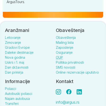
ArgusTours.
Aranžmani
Obaveštenja
Letovanje
Obaveštenja
Zimovanje
Mailing lista
Gradovi Evrope
Zaposlenje
Daleke destinacije
Osiguranje
Nova godina
OUP
Uskrs i 1. maj
Politika privatnosti
Dan državnosti
SMS novosti
Dan primirja
Online rezervacije uputstvo
Informacije
Kontakt
Polasci
Autobuski polasci
Najam autobusa
info@argus.rs
Transferi