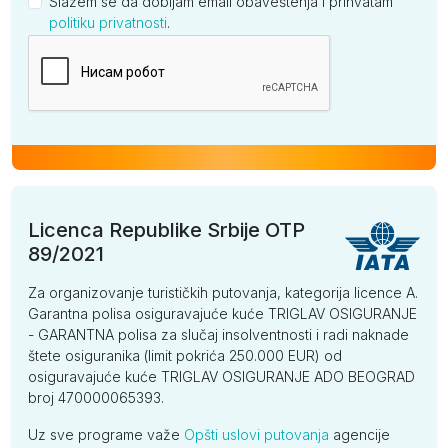
Slažem se da dobijam email obaveštenja i prihvatam
politiku privatnosti
.
Kompanija
Licenca Republike Srbije OTP
89/2021
Za organizovanje turističkih putovanja, kategorija licence A.
Garantna polisa osiguravajuće kuće TRIGLAV OSIGURANJE
- GARANTNA polisa za slučaj insolventnosti i radi naknade
štete osiguranika (limit pokrića 250.000 EUR) od
osiguravajuće kuće TRIGLAV OSIGURANJE ADO BEOGRAD
broj 470000065393.
Uz sve programe važe
Opšti uslovi putovanja
agencije