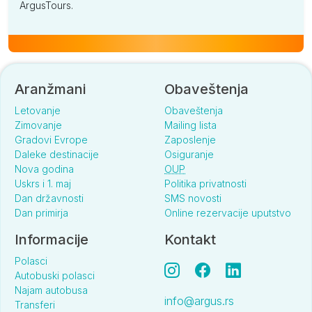
ArgusTours.
Aranžmani
Obaveštenja
Letovanje
Obaveštenja
Zimovanje
Mailing lista
Gradovi Evrope
Zaposlenje
Daleke destinacije
Osiguranje
Nova godina
OUP
Uskrs i 1. maj
Politika privatnosti
Dan državnosti
SMS novosti
Dan primirja
Online rezervacije uputstvo
Informacije
Kontakt
Polasci
Autobuski polasci
Najam autobusa
info@argus.rs
Transferi