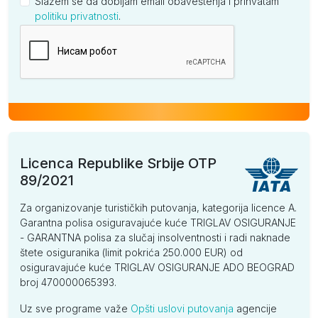
Slažem se da dobijam email obaveštenja i prihvatam
politiku privatnosti
.
Kompanija
Licenca Republike Srbije OTP
89/2021
Za organizovanje turističkih putovanja, kategorija licence A.
Garantna polisa osiguravajuće kuće TRIGLAV OSIGURANJE
- GARANTNA polisa za slučaj insolventnosti i radi naknade
štete osiguranika (limit pokrića 250.000 EUR) od
osiguravajuće kuće TRIGLAV OSIGURANJE ADO BEOGRAD
broj 470000065393.
Uz sve programe važe
Opšti uslovi putovanja
agencije