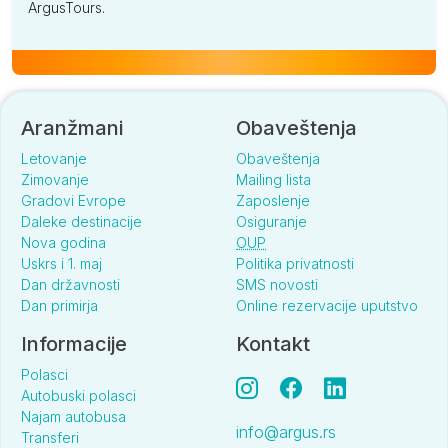
ArgusTours.
Aranžmani
Obaveštenja
Letovanje
Obaveštenja
Zimovanje
Mailing lista
Gradovi Evrope
Zaposlenje
Daleke destinacije
Osiguranje
Nova godina
OUP
Uskrs i 1. maj
Politika privatnosti
Dan državnosti
SMS novosti
Dan primirja
Online rezervacije uputstvo
Informacije
Kontakt
Polasci
Autobuski polasci
Najam autobusa
info@argus.rs
Transferi