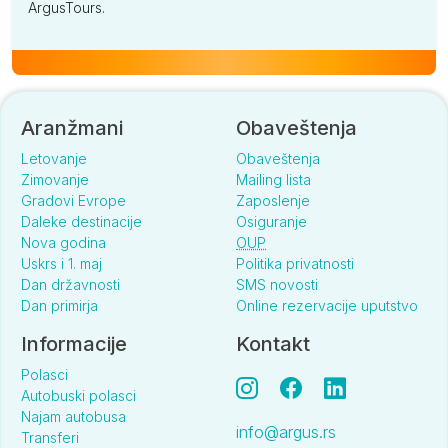
ArgusTours.
Aranžmani
Obaveštenja
Letovanje
Obaveštenja
Zimovanje
Mailing lista
Gradovi Evrope
Zaposlenje
Daleke destinacije
Osiguranje
Nova godina
OUP
Uskrs i 1. maj
Politika privatnosti
Dan državnosti
SMS novosti
Dan primirja
Online rezervacije uputstvo
Informacije
Kontakt
Polasci
Autobuski polasci
Najam autobusa
info@argus.rs
Transferi