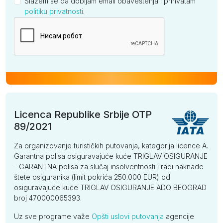
Slažem se da dobijam email obaveštenja i prihvatam
politiku privatnosti
.
Kompanija
Licenca Republike Srbije OTP
89/2021
Za organizovanje turističkih putovanja, kategorija licence A.
Garantna polisa osiguravajuće kuće TRIGLAV OSIGURANJE
- GARANTNA polisa za slučaj insolventnosti i radi naknade
štete osiguranika (limit pokrića 250.000 EUR) od
osiguravajuće kuće TRIGLAV OSIGURANJE ADO BEOGRAD
broj 470000065393.
Uz sve programe važe
Opšti uslovi putovanja
agencije