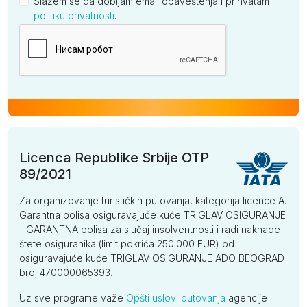
Slažem se da dobijam email obaveštenja i prihvatam
politiku privatnosti
.
Kompanija
Licenca Republike Srbije OTP
89/2021
Za organizovanje turističkih putovanja, kategorija licence A.
Garantna polisa osiguravajuće kuće TRIGLAV OSIGURANJE
- GARANTNA polisa za slučaj insolventnosti i radi naknade
štete osiguranika (limit pokrića 250.000 EUR) od
osiguravajuće kuće TRIGLAV OSIGURANJE ADO BEOGRAD
broj 470000065393.
Uz sve programe važe
Opšti uslovi putovanja
agencije