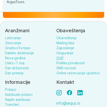
ArgusTours.
Aranžmani
Obaveštenja
Letovanje
Obaveštenja
Zimovanje
Mailing lista
Gradovi Evrope
Zaposlenje
Daleke destinacije
Osiguranje
Nova godina
OUP
Uskrs i 1. maj
Politika privatnosti
Dan državnosti
SMS novosti
Dan primirja
Online rezervacije uputstvo
Informacije
Kontakt
Polasci
Autobuski polasci
Najam autobusa
info@argus.rs
Transferi