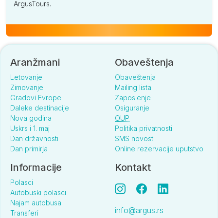
ArgusTours.
Aranžmani
Obaveštenja
Letovanje
Obaveštenja
Zimovanje
Mailing lista
Gradovi Evrope
Zaposlenje
Daleke destinacije
Osiguranje
Nova godina
OUP
Uskrs i 1. maj
Politika privatnosti
Dan državnosti
SMS novosti
Dan primirja
Online rezervacije uputstvo
Informacije
Kontakt
Polasci
Autobuski polasci
Najam autobusa
info@argus.rs
Transferi