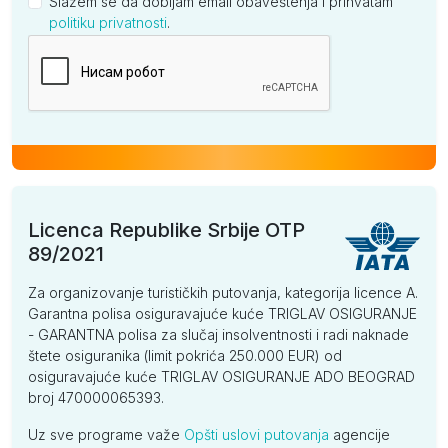
Slažem se da dobijam email obaveštenja i prihvatam
politiku privatnosti
.
Kompanija
Licenca Republike Srbije OTP
89/2021
Za organizovanje turističkih putovanja, kategorija licence A.
Garantna polisa osiguravajuće kuće TRIGLAV OSIGURANJE
- GARANTNA polisa za slučaj insolventnosti i radi naknade
štete osiguranika (limit pokrića 250.000 EUR) od
osiguravajuće kuće TRIGLAV OSIGURANJE ADO BEOGRAD
broj 470000065393.
Uz sve programe važe
Opšti uslovi putovanja
agencije