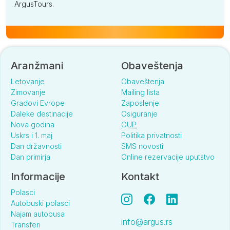
ArgusTours.
Aranžmani
Obaveštenja
Letovanje
Obaveštenja
Zimovanje
Mailing lista
Gradovi Evrope
Zaposlenje
Daleke destinacije
Osiguranje
Nova godina
OUP
Uskrs i 1. maj
Politika privatnosti
Dan državnosti
SMS novosti
Dan primirja
Online rezervacije uputstvo
Informacije
Kontakt
Polasci
Autobuski polasci
Najam autobusa
info@argus.rs
Transferi