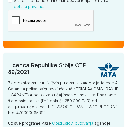
Slažem se da dobijam email obaveštenja i prihvatam
politiku privatnosti
.
Kompanija
Licenca Republike Srbije OTP
89/2021
Za organizovanje turističkih putovanja, kategorija licence A.
Garantna polisa osiguravajuće kuće TRIGLAV OSIGURANJE
- GARANTNA polisa za slučaj insolventnosti i radi naknade
štete osiguranika (limit pokrića 250.000 EUR) od
osiguravajuće kuće TRIGLAV OSIGURANJE ADO BEOGRAD
broj 470000065393.
Uz sve programe važe
Opšti uslovi putovanja
agencije