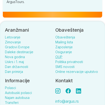
ArgusTours.
Aranžmani
Obaveštenja
Letovanje
Obaveštenja
Zimovanje
Mailing lista
Gradovi Evrope
Zaposlenje
Daleke destinacije
Osiguranje
Nova godina
OUP
Uskrs i 1. maj
Politika privatnosti
Dan državnosti
SMS novosti
Dan primirja
Online rezervacije uputstvo
Informacije
Kontakt
Polasci
Autobuski polasci
Najam autobusa
info@argus.rs
Transferi