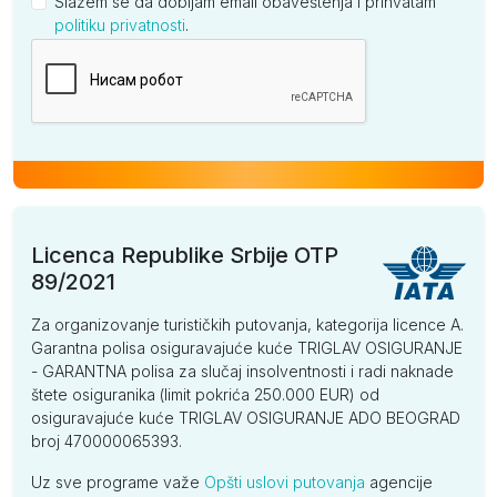
Slažem se da dobijam email obaveštenja i prihvatam
politiku privatnosti
.
Kompanija
Licenca Republike Srbije OTP
89/2021
Za organizovanje turističkih putovanja, kategorija licence A.
Garantna polisa osiguravajuće kuće TRIGLAV OSIGURANJE
- GARANTNA polisa za slučaj insolventnosti i radi naknade
štete osiguranika (limit pokrića 250.000 EUR) od
osiguravajuće kuće TRIGLAV OSIGURANJE ADO BEOGRAD
broj 470000065393.
Uz sve programe važe
Opšti uslovi putovanja
agencije