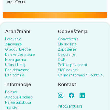
ArgusTours.
Aranžmani
Obaveštenja
Letovanje
Obaveštenja
Zimovanje
Mailing lista
Gradovi Evrope
Zaposlenje
Daleke destinacije
Osiguranje
Nova godina
OUP
Uskrs i 1. maj
Politika privatnosti
Dan državnosti
SMS novosti
Dan primirja
Online rezervacije uputstvo
Informacije
Kontakt
Polasci
Autobuski polasci
Najam autobusa
info@argus.rs
Transferi