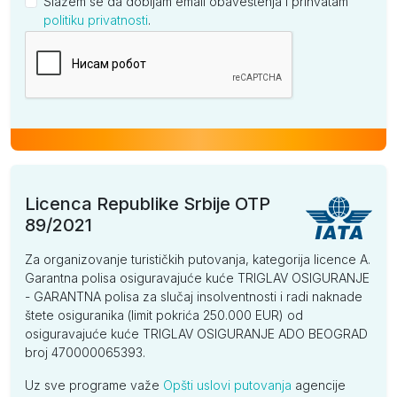
Slažem se da dobijam email obaveštenja i prihvatam
politiku privatnosti
.
Kompanija
Licenca Republike Srbije OTP
89/2021
Za organizovanje turističkih putovanja, kategorija licence A.
Garantna polisa osiguravajuće kuće TRIGLAV OSIGURANJE
- GARANTNA polisa za slučaj insolventnosti i radi naknade
štete osiguranika (limit pokrića 250.000 EUR) od
osiguravajuće kuće TRIGLAV OSIGURANJE ADO BEOGRAD
broj 470000065393.
Uz sve programe važe
Opšti uslovi putovanja
agencije