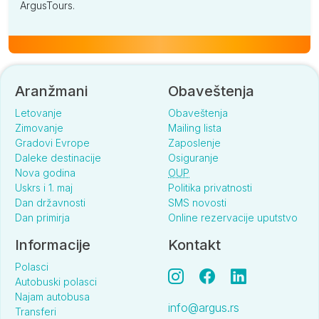
ArgusTours.
Aranžmani
Obaveštenja
Letovanje
Obaveštenja
Zimovanje
Mailing lista
Gradovi Evrope
Zaposlenje
Daleke destinacije
Osiguranje
Nova godina
OUP
Uskrs i 1. maj
Politika privatnosti
Dan državnosti
SMS novosti
Dan primirja
Online rezervacije uputstvo
Informacije
Kontakt
Polasci
Autobuski polasci
Najam autobusa
info@argus.rs
Transferi