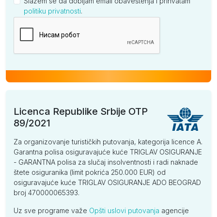
Slažem se da dobijam email obaveštenja i prihvatam
politiku privatnosti
.
Kompanija
Licenca Republike Srbije OTP
89/2021
Za organizovanje turističkih putovanja, kategorija licence A.
Garantna polisa osiguravajuće kuće TRIGLAV OSIGURANJE
- GARANTNA polisa za slučaj insolventnosti i radi naknade
štete osiguranika (limit pokrića 250.000 EUR) od
osiguravajuće kuće TRIGLAV OSIGURANJE ADO BEOGRAD
broj 470000065393.
Uz sve programe važe
Opšti uslovi putovanja
agencije