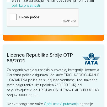
Slažem se da dobijam email obaveštenja i prihvatam
politiku privatnosti
.
Kompanija
Licenca Republike Srbije OTP
89/2021
Za organizovanje turističkih putovanja, kategorija licence A.
Garantna polisa osiguravajuće kuće TRIGLAV OSIGURANJE
- GARANTNA polisa za slučaj insolventnosti i radi naknade
štete osiguranika (limit pokrića 250.000 EUR) od
osiguravajuće kuće TRIGLAV OSIGURANJE ADO BEOGRAD
broj 470000065393.
Uz sve programe važe
Opšti uslovi putovanja
agencije