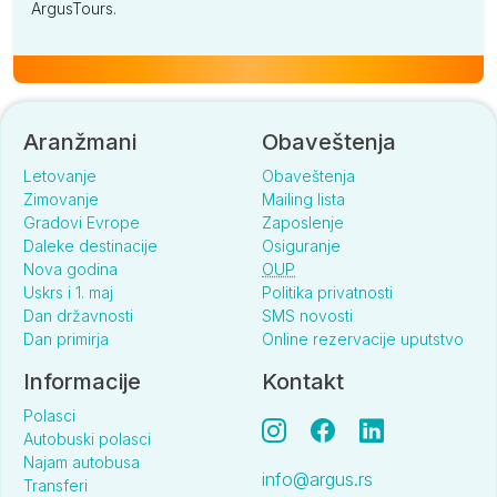
ArgusTours.
Aranžmani
Obaveštenja
Letovanje
Obaveštenja
Zimovanje
Mailing lista
Gradovi Evrope
Zaposlenje
Daleke destinacije
Osiguranje
Nova godina
OUP
Uskrs i 1. maj
Politika privatnosti
Dan državnosti
SMS novosti
Dan primirja
Online rezervacije uputstvo
Informacije
Kontakt
Polasci
Autobuski polasci
Najam autobusa
info@argus.rs
Transferi