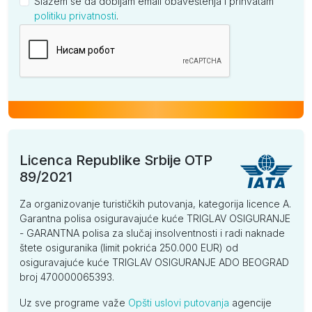
Slažem se da dobijam email obaveštenja i prihvatam
politiku privatnosti
.
Kompanija
Licenca Republike Srbije OTP
89/2021
Za organizovanje turističkih putovanja, kategorija licence A.
Garantna polisa osiguravajuće kuće TRIGLAV OSIGURANJE
- GARANTNA polisa za slučaj insolventnosti i radi naknade
štete osiguranika (limit pokrića 250.000 EUR) od
osiguravajuće kuće TRIGLAV OSIGURANJE ADO BEOGRAD
broj 470000065393.
Uz sve programe važe
Opšti uslovi putovanja
agencije