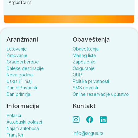
ArgusTours.
Aranžmani
Obaveštenja
Letovanje
Obaveštenja
Zimovanje
Mailing lista
Gradovi Evrope
Zaposlenje
Daleke destinacije
Osiguranje
Nova godina
OUP
Uskrs i 1. maj
Politika privatnosti
Dan državnosti
SMS novosti
Dan primirja
Online rezervacije uputstvo
Informacije
Kontakt
Polasci
Autobuski polasci
Najam autobusa
info@argus.rs
Transferi