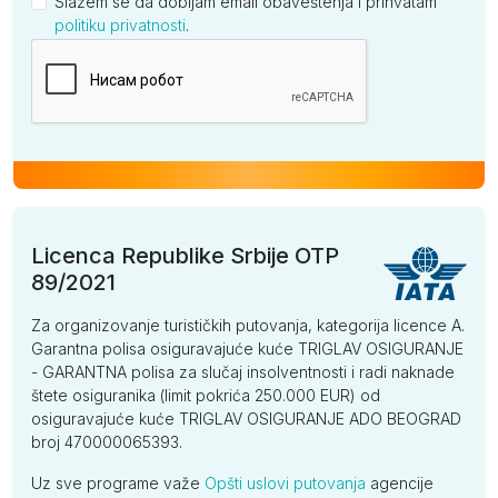
Slažem se da dobijam email obaveštenja i prihvatam
politiku privatnosti
.
Kompanija
Licenca Republike Srbije OTP
89/2021
Za organizovanje turističkih putovanja, kategorija licence A.
Garantna polisa osiguravajuće kuće TRIGLAV OSIGURANJE
- GARANTNA polisa za slučaj insolventnosti i radi naknade
štete osiguranika (limit pokrića 250.000 EUR) od
osiguravajuće kuće TRIGLAV OSIGURANJE ADO BEOGRAD
broj 470000065393.
Uz sve programe važe
Opšti uslovi putovanja
agencije