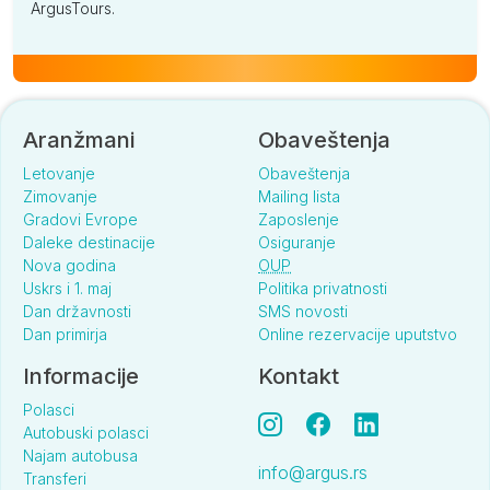
ArgusTours.
Aranžmani
Obaveštenja
Letovanje
Obaveštenja
Zimovanje
Mailing lista
Gradovi Evrope
Zaposlenje
Daleke destinacije
Osiguranje
Nova godina
OUP
Uskrs i 1. maj
Politika privatnosti
Dan državnosti
SMS novosti
Dan primirja
Online rezervacije uputstvo
Informacije
Kontakt
Polasci
Autobuski polasci
Najam autobusa
info@argus.rs
Transferi