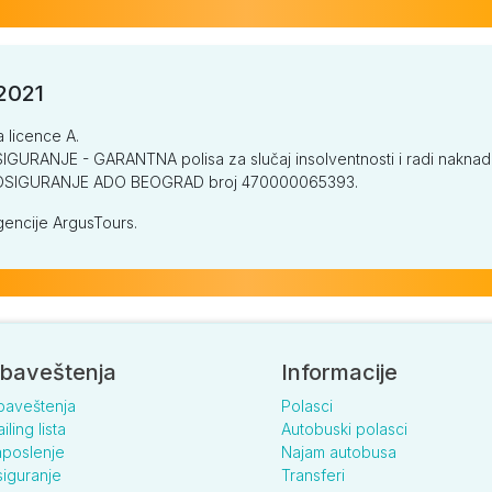
/2021
a licence A.
GURANJE - GARANTNA polisa za slučaj insolventnosti i radi naknade š
V OSIGURANJE ADO BEOGRAD broj 470000065393.
encije ArgusTours.
baveštenja
Informacije
baveštenja
Polasci
iling lista
Autobuski polasci
poslenje
Najam autobusa
iguranje
Transferi