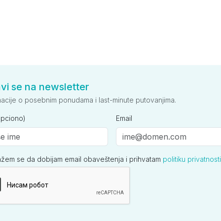
avi se na newsletter
macije o posebnim ponudama i last-minute putovanjima.
opciono)
Email
ažem se da dobijam email obaveštenja i prihvatam
politiku privatnosti
ija