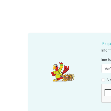
Prij
Infor
Ime (
Sl
Kompan