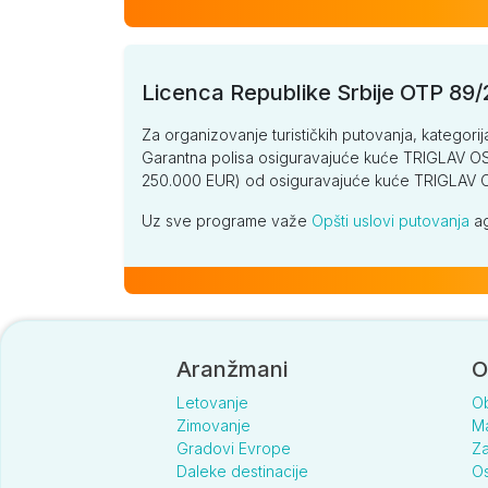
Licenca Republike Srbije OTP 89
Za organizovanje turističkih putovanja, kategorij
Garantna polisa osiguravajuće kuće TRIGLAV OSI
250.000 EUR) od osiguravajuće kuće TRIGLA
Uz sve programe važe
Opšti uslovi putovanja
ag
Aranžmani
O
Letovanje
O
Zimovanje
Ma
Gradovi Evrope
Za
Daleke destinacije
Os