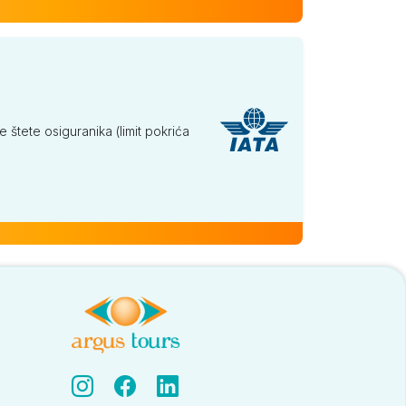
tete osiguranika (limit pokrića