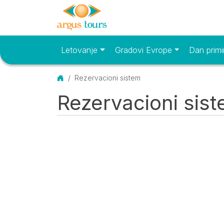
Letovanje
Gradovi Evrope
Dan primi
Osnovni meni
Početna
Rezervacioni sistem
Rezervacioni sis