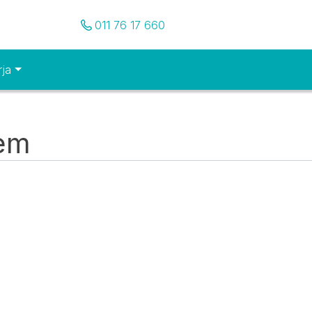
Pozovite nas
011 76 17 660
rja
tem