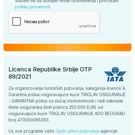
Slažem se da dobijam email obaveštenja i prihvatam
politiku privatnosti
.
Kompanija
Licenca Republike Srbije OTP
89/2021
Za organizovanje turističkih putovanja, kategorija licence A.
Garantna polisa osiguravajuće kuće TRIGLAV OSIGURANJE
- GARANTNA polisa za slučaj insolventnosti i radi naknade
štete osiguranika (limit pokrića 250.000 EUR) od
osiguravajuće kuće TRIGLAV OSIGURANJE ADO BEOGRAD
broj 470000065393.
Uz sve programe važe
Opšti uslovi putovanja
agencije