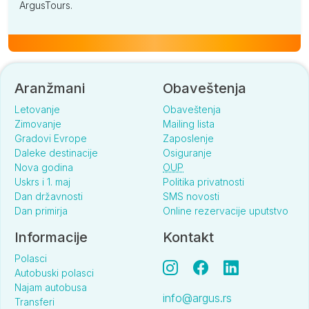
ArgusTours.
Aranžmani
Obaveštenja
Letovanje
Obaveštenja
Zimovanje
Mailing lista
Gradovi Evrope
Zaposlenje
Daleke destinacije
Osiguranje
Nova godina
OUP
Uskrs i 1. maj
Politika privatnosti
Dan državnosti
SMS novosti
Dan primirja
Online rezervacije uputstvo
Informacije
Kontakt
Polasci
Autobuski polasci
Najam autobusa
info@argus.rs
Transferi