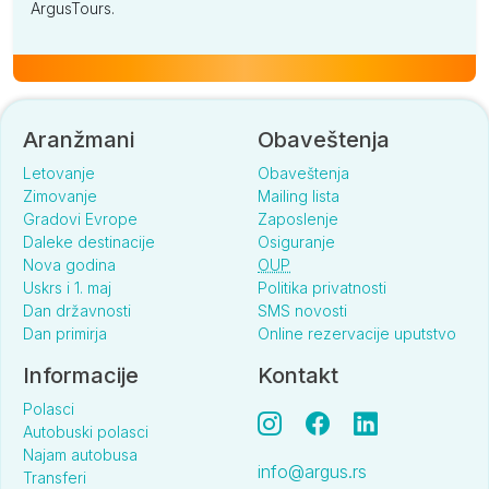
ArgusTours.
Aranžmani
Obaveštenja
Letovanje
Obaveštenja
Zimovanje
Mailing lista
Gradovi Evrope
Zaposlenje
Daleke destinacije
Osiguranje
Nova godina
OUP
Uskrs i 1. maj
Politika privatnosti
Dan državnosti
SMS novosti
Dan primirja
Online rezervacije uputstvo
Informacije
Kontakt
Polasci
Autobuski polasci
Najam autobusa
info@argus.rs
Transferi