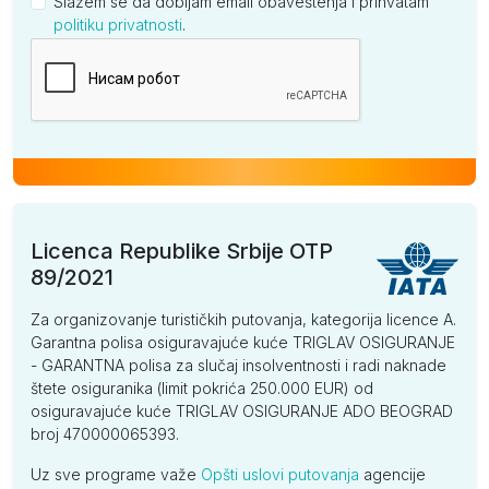
Slažem se da dobijam email obaveštenja i prihvatam
politiku privatnosti
.
Kompanija
Licenca Republike Srbije OTP
89/2021
Za organizovanje turističkih putovanja, kategorija licence A.
Garantna polisa osiguravajuće kuće TRIGLAV OSIGURANJE
- GARANTNA polisa za slučaj insolventnosti i radi naknade
štete osiguranika (limit pokrića 250.000 EUR) od
osiguravajuće kuće TRIGLAV OSIGURANJE ADO BEOGRAD
broj 470000065393.
Uz sve programe važe
Opšti uslovi putovanja
agencije