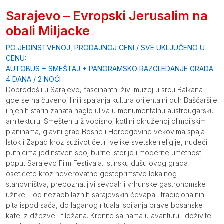
Opis
Sarajevo – Evropski Jerusalim na
obali Miljacke
PO JEDINSTVENOJ, PRODAJNOJ CENI / SVE UKLJUČENO U
CENU:
AUTOBUS + SMEŠTAJ + PANORAMSKO RAZGLEDANJE GRADA
4 DANA / 2 NOĆI
Dobrodošli u Sarajevo, fascinantni živi muzej u srcu Balkana
gde se na čuvenoj liniji spajanja kultura orijentalni duh Baščaršije
i njenih starih zanata naglo uliva u monumentalnu austrougarsku
arhitekturu. Smešten u živopisnoj kotlini okruženoj olimpijskim
planinama, glavni grad Bosne i Hercegovine vekovima spaja
Istok i Zapad kroz suživot četiri velike svetske religije, nudeći
putnicima jedinstven spoj burne istorije i moderne umetnosti
poput Sarajevo Film Festivala. Istinsku dušu ovog grada
osetićete kroz neverovatno gostoprimstvo lokalnog
stanovništva, prepoznatljivi sevdah i vrhunske gastronomske
užitke – od nezaobilaznih sarajevskih ćevapa i tradicionalnih
pita ispod sača, do laganog rituala ispijanja prave bosanske
kafe iz džezve i fildžana. Krenite sa nama u avanturu i doživite