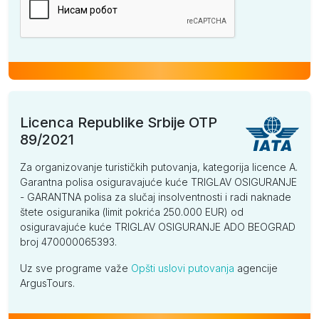
Licenca Republike Srbije OTP
89/2021
Za organizovanje turističkih putovanja, kategorija licence A.
Garantna polisa osiguravajuće kuće TRIGLAV OSIGURANJE
- GARANTNA polisa za slučaj insolventnosti i radi naknade
štete osiguranika (limit pokrića 250.000 EUR) od
osiguravajuće kuće TRIGLAV OSIGURANJE ADO BEOGRAD
broj 470000065393.
Uz sve programe važe
Opšti uslovi putovanja
agencije
ArgusTours.