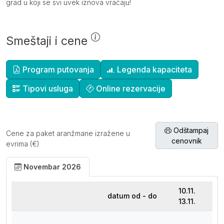
grad u koji se svi uvek iznova vraćaju!
Smeštaji i cene
Dopunske informacije
Program putovanja
Legenda kapaciteta
Tipovi usluga
Online rezervacije
Odštampaj
Cene za paket aranžmane izražene u
cenovnik
evrima (€)
Novembar 2026
10.11.
datum od - do
13.11.