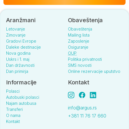
Aranžmani
Obaveštenja
Letovanje
Obaveštenja
Zimovanje
Mailing lista
Gradovi Evrope
Zaposlenje
Daleke destinacije
Osiguranje
Nova godina
OUP
Uskrs i 1. maj
Politika privatnosti
Dan državnosti
SMS novosti
Dan primirja
Online rezervacije uputstvo
Informacije
Kontakt
Polasci
Autobuski polasci
Najam autobusa
info@argus.rs
Transferi
O nama
+381 11 76 17 660
Kontakt