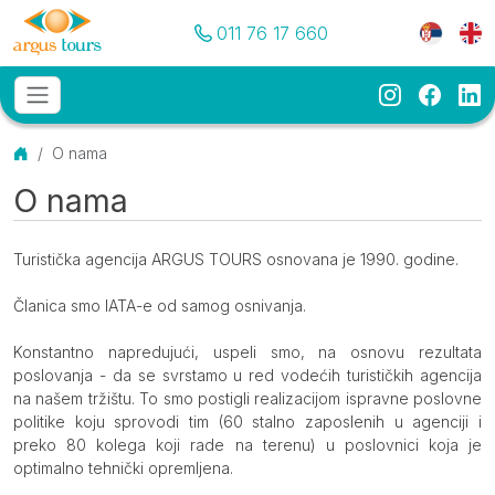
Pozovite nas
Meni je
011 76 17 660
Instagram
Faceb
Li
Osnovni meni
MENU
Početna
O nama
O nama
Turistička agencija ARGUS TOURS osnovana je 1990. godine.
Članica smo IATA-e od samog osnivanja.
Konstantno napredujući, uspeli smo, na osnovu rezultata
poslovanja - da se svrstamo u red vodećih turističkih agencija
na našem tržištu. To smo postigli realizacijom ispravne poslovne
politike koju sprovodi tim (60 stalno zaposlenih u agenciji i
preko 80 kolega koji rade na terenu) u poslovnici koja je
optimalno tehnički opremljena.