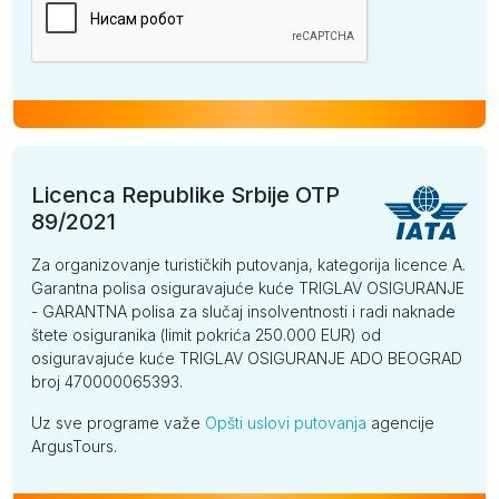
Licenca Republike Srbije OTP
89/2021
Za organizovanje turističkih putovanja, kategorija licence A.
Garantna polisa osiguravajuće kuće TRIGLAV OSIGURANJE
- GARANTNA polisa za slučaj insolventnosti i radi naknade
štete osiguranika (limit pokrića 250.000 EUR) od
osiguravajuće kuće TRIGLAV OSIGURANJE ADO BEOGRAD
broj 470000065393.
Uz sve programe važe
Opšti uslovi putovanja
agencije
ArgusTours.