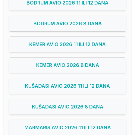
BODRUM AVIO 2026 11 ILI 12 DANA
BODRUM AVIO 2026 8 DANA
KEMER AVIO 2026 11 ILI 12 DANA
KEMER AVIO 2026 8 DANA
KUŠADASI AVIO 2026 11 ILI 12 DANA
KUŠADASI AVIO 2026 8 DANA
MARMARIS AVIO 2026 11 ILI 12 DANA