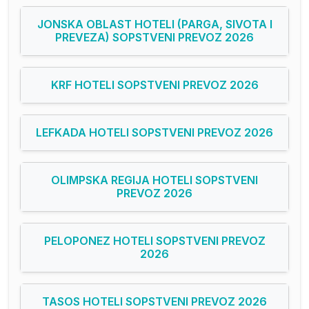
JONSKA OBLAST HOTELI (PARGA, SIVOTA I
PREVEZA) SOPSTVENI PREVOZ 2026
KRF HOTELI SOPSTVENI PREVOZ 2026
LEFKADA HOTELI SOPSTVENI PREVOZ 2026
OLIMPSKA REGIJA HOTELI SOPSTVENI
PREVOZ 2026
PELOPONEZ HOTELI SOPSTVENI PREVOZ
2026
TASOS HOTELI SOPSTVENI PREVOZ 2026