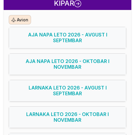
KIPAR
Tip prevoza:
Avion
AJA NAPA LETO 2026 - AVGUST I
SEPTEMBAR
AJA NAPA LETO 2026 - OKTOBAR I
NOVEMBAR
LARNAKA LETO 2026 - AVGUST I
SEPTEMBAR
LARNAKA LETO 2026 - OKTOBAR I
NOVEMBAR