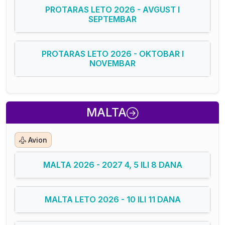
PROTARAS LETO 2026 - AVGUST I
SEPTEMBAR
PROTARAS LETO 2026 - OKTOBAR I
NOVEMBAR
MALTA
Tip prevoza:
Avion
MALTA 2026 - 2027 4, 5 ILI 8 DANA
MALTA LETO 2026 - 10 ILI 11 DANA