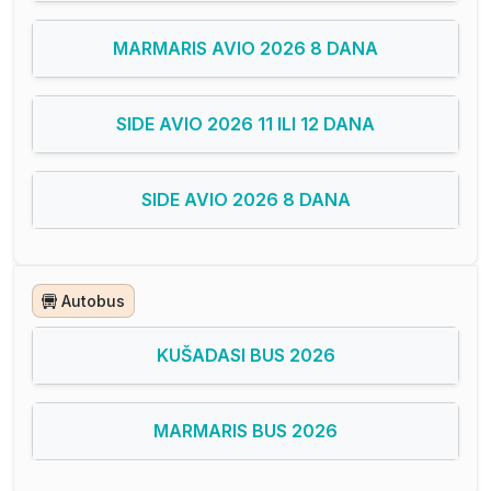
MARMARIS AVIO 2026 8 DANA
SIDE AVIO 2026 11 ILI 12 DANA
SIDE AVIO 2026 8 DANA
Tip prevoza:
Autobus
KUŠADASI BUS 2026
MARMARIS BUS 2026