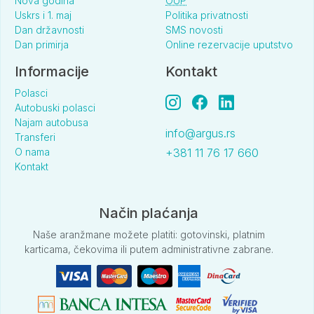
Nova godina
OUP
Uskrs i 1. maj
Politika privatnosti
Dan državnosti
SMS novosti
Dan primirja
Online rezervacije uputstvo
Informacije
Kontakt
Polasci
Autobuski polasci
Najam autobusa
info@argus.rs
Transferi
O nama
+381 11 76 17 660
Kontakt
Način plaćanja
Naše aranžmane možete platiti: gotovinski, platnim
karticama, čekovima ili putem administrativne zabrane.