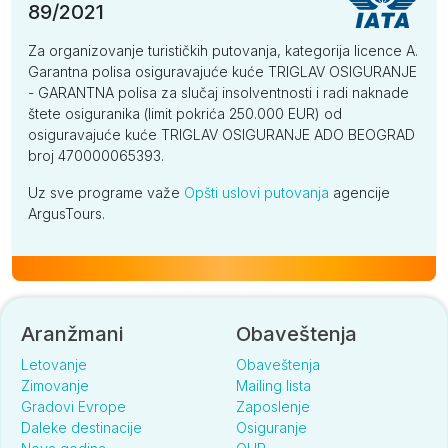
89/2021
Za organizovanje turističkih putovanja, kategorija licence A.
Garantna polisa osiguravajuće kuće TRIGLAV OSIGURANJE
- GARANTNA polisa za slučaj insolventnosti i radi naknade
štete osiguranika (limit pokrića 250.000 EUR) od
osiguravajuće kuće TRIGLAV OSIGURANJE ADO BEOGRAD
broj 470000065393.
Uz sve programe važe
Opšti uslovi putovanja
agencije
ArgusTours.
Aranžmani
Obaveštenja
Letovanje
Obaveštenja
Zimovanje
Mailing lista
Gradovi Evrope
Zaposlenje
Daleke destinacije
Osiguranje