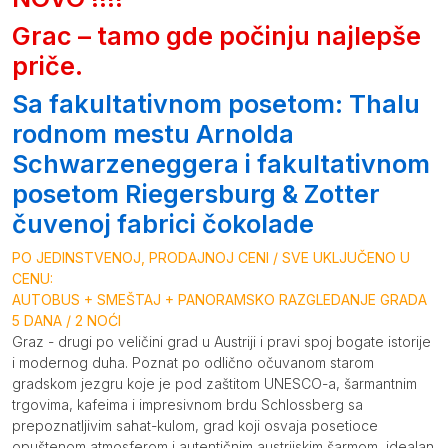
Grac – tamo gde počinju najlepše
priče.
Sa fakultativnom posetom: Thalu
rodnom mestu Arnolda
Schwarzeneggera i fakultativnom
posetom Riegersburg & Zotter
čuvenoj fabrici čokolade
PO JEDINSTVENOJ, PRODAJNOJ CENI / SVE UKLJUČENO U
CENU:
AUTOBUS + SMEŠTAJ + PANORAMSKO RAZGLEDANJE GRADA
5 DANA / 2 NOĆI
Graz - drugi po veličini grad u Austriji i pravi spoj bogate istorije
i modernog duha. Poznat po odlično očuvanom starom
gradskom jezgru koje je pod zaštitom UNESCO-a, šarmantnim
trgovima, kafeima i impresivnom brdu Schlossberg sa
prepoznatljivim sahat-kulom, grad koji osvaja posetioce
opuštenom atmosferom i autentičnim austrijskim šarmom, idealan