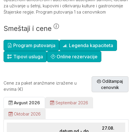
za uživanje u šetnji, kupovini i otkrivanju kulture i gastronomije
Štajerske regije. Program putovanja 1 sa cenovnikom
Smeštaji i cene
Dopunske informacije
Program putovanja
Legenda kapaciteta
Tipovi usluga
Online rezervacije
Odštampaj
Cene za paket aranžmane izražene u
cenovnik
evrima (€)
Avgust 2026
Septembar 2026
Oktobar 2026
27.08.
datum od - do