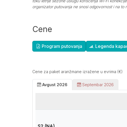
toku letnje sezone uslugu korišćenja Wi-Fi konekcij
organizator putovanja ne snosi odgovornost i na to n
Cene
Dopunske informacije
Program putovanja
Legenda kapac
Cene za paket aranžmane izražene u evrima (€)
Avgust 2026
Septembar 2026
S2 (NA)