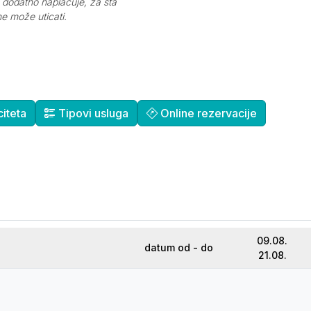
e dodatno naplaćuje, za šta
e može uticati.
iteta
Tipovi usluga
Online rezervacije
09.08.
datum od - do
21.08.