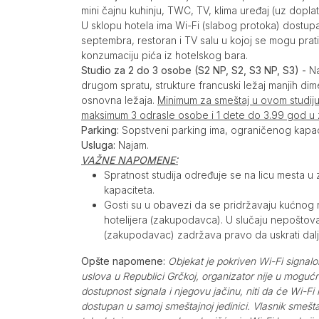
mini čajnu kuhinju, TWC, TV, klima uređaj (uz doplatu
U sklopu hotela ima Wi-Fi (slabog protoka) dostup
septembra, restoran i TV salu u kojoj se mogu prat
konzumaciju pića iz hotelskog bara.
Studio za 2 do 3 osobe (S2 NP, S2, S3 NP, S3) -
Na
drugom spratu, strukture francuski ležaj manjih dimen
osnovna ležaja.
Minimum za smeštaj u ovom studij
maksimum 3 odrasle osobe i 1 dete do 3.99 god u 
Parking:
Sopstveni parking ima, ograničenog kapac
Usluga:
Najam.
VAŽNE NAPOMENE:
Spratnost studija određuje se na licu mesta u 
kapaciteta.
Gosti su u obavezi da se pridržavaju kućnog
hotelijera (zakupodavca). U slučaju nepoštova
(zakupodavac) zadržava pravo da uskrati dalji
Opšte napomene:
Objekat je pokriven Wi-Fi signalo
uslova u Republici Grčkoj, organizator nije u moguć
dostupnost signala i njegovu jačinu, niti da će Wi-Fi
dostupan u samoj smeštajnoj jedinici. Vlasnik smeš