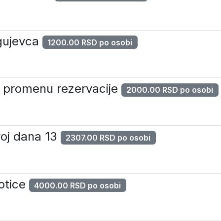
agujevca
1200.00 RSD po osobi
za promenu rezervacije
2000.00 RSD po osobi
roj dana 13
2307.00 RSD po osobi
otice
4000.00 RSD po osobi