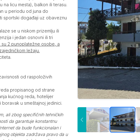
 na licu mesta), balkon ili terasu.
an u periodu od juna do
iti sportski događaji uz obaveznu
laze se u niskom prizemlju ili
zija i jedan osnovni ili tri
u su 2 punoplatežne osobe, a
zajedničkom ležaju.
iteta.
zavisnosti od raspoloživih
 reda propisanog od strane
nja kućnog reda, hotelijer
 boravak u smeštajnoj jedinici.
m, ali zbog specifičnih tehničkih
nosti da garantuje konstantnu
 internet da bude funkcionalan i
tajnog objekta zadržava pravo da u