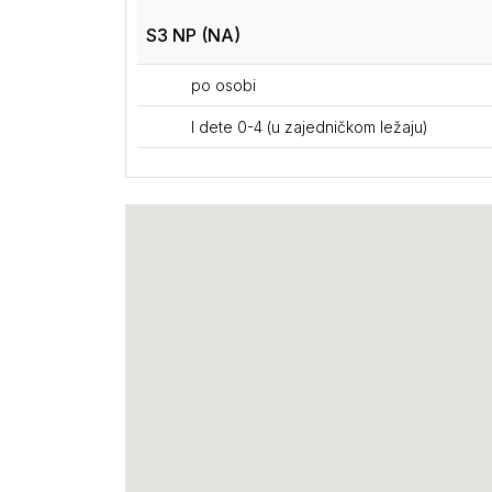
S3 NP (NA)
po osobi
I dete 0-4 (u zajedničkom ležaju)