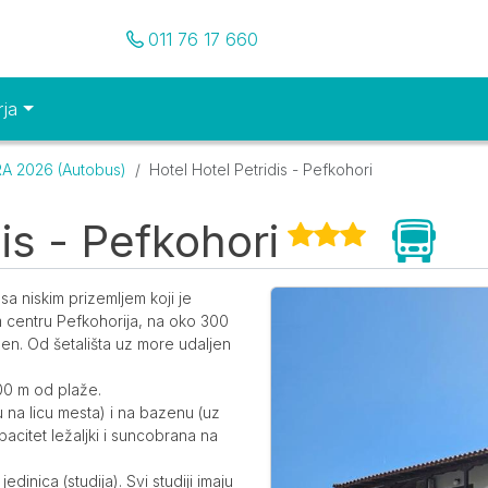
Pozovite nas
011 76 17 660
rja
 2026 (Autobus)
Hotel Hotel Petridis - Pefkohori
is - Pefkohori
Galerija
a niskim prizemljem koji je
m centru Pefkohorija, na oko 300
zen. Od šetališta uz more udaljen
.
00 m od plaže.
u na licu mesta) i na bazenu (uz
citet ležaljki i suncobrana na
dinica (studija). Svi studiji imaju