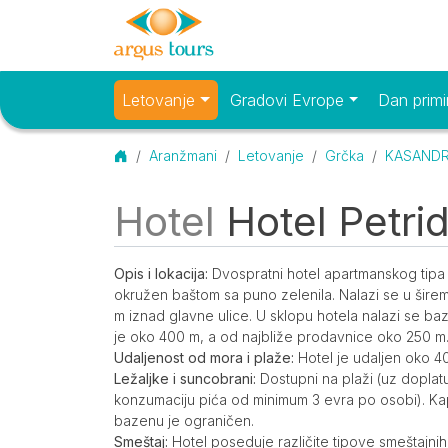
Letovanje
Gradovi Evrope
Dan primi
Osnovni meni
Početna
Aranžmani
Letovanje
Grčka
KASANDRA
Hotel
Hotel Petrid
O smeštaju
Opis
Opis i lokacija:
Dvospratni hotel apartmanskog tipa s
okružen baštom sa puno zelenila. Nalazi se u šire
m iznad glavne ulice. U sklopu hotela nalazi se ba
je oko 400 m, a od najbliže prodavnice oko 250 m
Udaljenost od mora i plaže:
Hotel je udaljen oko 4
Ležaljke i suncobrani:
Dostupni na plaži (uz doplat
konzumaciju pića od minimum 3 evra po osobi). Kapa
bazenu je ograničen.
Smeštaj:
Hotel poseduje različite tipove smeštajnih je