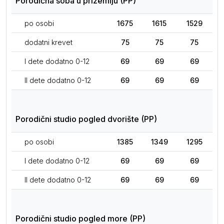
Porodična soba u prizemlju (PP)
po osobi
1675
1615
1529
dodatni krevet
75
75
75
I dete dodatno 0-12
69
69
69
II dete dodatno 0-12
69
69
69
Porodični studio pogled dvorište (PP)
po osobi
1385
1349
1295
I dete dodatno 0-12
69
69
69
II dete dodatno 0-12
69
69
69
Porodični studio pogled more (PP)