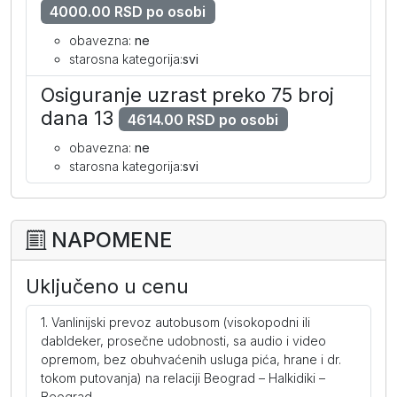
4000.00 RSD po osobi
obavezna:
ne
starosna kategorija:
svi
Osiguranje uzrast preko 75 broj
dana 13
4614.00 RSD po osobi
obavezna:
ne
starosna kategorija:
svi
NAPOMENE
Uključeno u cenu
Vanlinijski prevoz autobusom (visokopodni ili
dabldeker, prosečne udobnosti, sa audio i video
opremom, bez obuhvaćenih usluga pića, hrane i dr.
tokom putovanja) na relaciji Beograd – Halkidiki –
Beograd