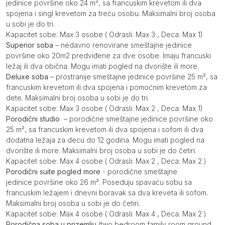
jedinice površine oko 24 m², sa francuskim krevetom ili dva
spojena i singl krevetom za treću osobu. Maksimalni broj osoba
u sobi je do tri.
Kapacitet sobe: Max 3 osobe ( Odrasli: Max 3 , Deca: Max 1)
Superior soba
– nedavno renovirane smeštajne jedinice
površine oko 20m2 predviđene za dve osobe. Imaju francuski
ležaj ili dva obična. Mogu imati pogled na dvorište ili more.
Deluxe soba
– prostranije smeštajne jedinice površine 25 m², sa
francuskim krevetom ili dva spojena i pomoćnim krevetom za
dete. Maksimalni broj osoba u sobi je do tri.
Kapacitet sobe: Max 3 osobe ( Odrasli: Max 2 , Deca: Max 1)
Porodični studio
– porodične smeštajne jedinice površine oko
25 m², sa francuskim krevetom ili dva spojena i sofom ili dva
dodatna ležaja za decu do 12 godina. Mogu imati pogled na
dvorište ili more. Maksimalni broj osoba u sobi je do četiri.
Kapacitet sobe: Max 4 osobe ( Odrasli: Max 2 , Deca: Max 2 )
Porodični suite pogled more
- porodične smeštajne
jedinice površine oko 26 m². Poseduju spavaću sobu sa
francuskim ležajem i dnevni boravak sa dva kreveta ili sofom.
Maksimalni broj osoba u sobi je do četiri.
Kapacitet sobe: Max 4 osobe ( Odrasli: Max 4 , Deca: Max 2 )
Porodična soba u prizemlju
(two bedroom family room ground