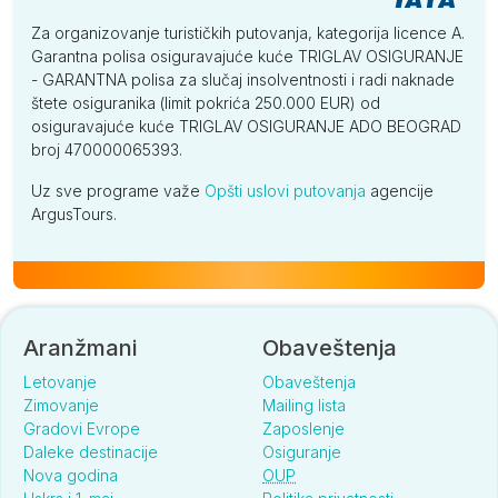
Za organizovanje turističkih putovanja, kategorija licence A.
Garantna polisa osiguravajuće kuće TRIGLAV OSIGURANJE
- GARANTNA polisa za slučaj insolventnosti i radi naknade
štete osiguranika (limit pokrića 250.000 EUR) od
osiguravajuće kuće TRIGLAV OSIGURANJE ADO BEOGRAD
broj 470000065393.
Uz sve programe važe
Opšti uslovi putovanja
agencije
ArgusTours.
Aranžmani
Obaveštenja
Letovanje
Obaveštenja
Zimovanje
Mailing lista
Gradovi Evrope
Zaposlenje
Daleke destinacije
Osiguranje
Nova godina
OUP