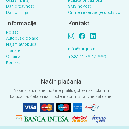
Uskrs i 1. maj
Politika privatnosti
Dan državnosti
SMS novosti
Dan primirja
Online rezervacije uputstvo
Informacije
Kontakt
Polasci
Autobuski polasci
Najam autobusa
info@argus.rs
Transferi
O nama
+381 11 76 17 660
Kontakt
Način plaćanja
Naše aranžmane možete platiti: gotovinski, platnim
karticama, čekovima ili putem administrativne zabrane.