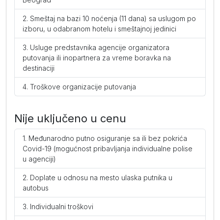
Smeštaj na bazi 10 noćenja (11 dana) sa uslugom po
izboru, u odabranom hotelu i smeštajnoj jedinici
Usluge predstavnika agencije organizatora
putovanja ili inopartnera za vreme boravka na
destinaciji
Troškove organizacije putovanja
Nije uključeno u cenu
Međunarodno putno osiguranje sa ili bez pokrića
Covid-19 (mogućnost pribavljanja individualne polise
u agenciji)
Doplate u odnosu na mesto ulaska putnika u
autobus
Individualni troškovi