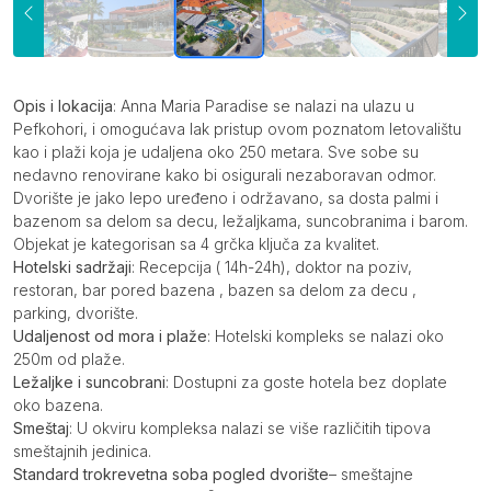
Opis
Opis i lokacija
: Anna Maria Paradise se nalazi na ulazu u
Pefkohori, i omogućava lak pristup ovom poznatom letovalištu
kao i plaži koja je udaljena oko 250 metara. Sve sobe su
nedavno renovirane kako bi osigurali nezaboravan odmor.
Dvorište je jako lepo uređeno i održavano, sa dosta palmi i
bazenom sa delom sa decu, ležaljkama, suncobranima i barom.
Objekat je kategorisan sa 4 grčka ključa za kvalitet.
Hotelski sadržaji
: Recepcija ( 14h-24h), doktor na poziv,
restoran, bar pored bazena , bazen sa delom za decu ,
parking, dvorište.
Udaljenost od mora i plaže
: Hotelski kompleks se nalazi oko
250m od plaže.
Ležaljke i suncobrani
: Dostupni za goste hotela bez doplate
oko bazena.
Smeštaj
: U okviru kompleksa nalazi se više različitih tipova
smeštajnih jedinica.
Standard trokrevetna soba pogled dvorište
– smeštajne