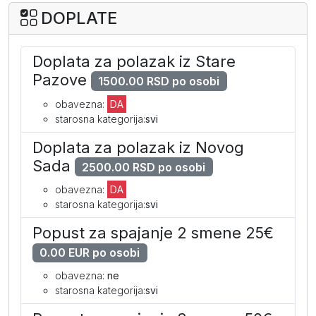
DOPLATE
po osobi
1295
1259
1209
dodatni krevet
75
75
75
Doplata za polazak iz Stare
I dete dodatno 0-12
69
69
69
Pazove
1500.00 RSD po osobi
obavezna:
DA
starosna kategorija:
svi
Superior soba pogled dvorište (PP)
Doplata za polazak iz Novog
po osobi
1065
1029
975
Sada
2500.00 RSD po osobi
obavezna:
DA
starosna kategorija:
svi
Superior soba pogled more (PP)
Popust za spajanje 2 smene 25€
po osobi
1209
1165
1095
0.00 EUR po osobi
obavezna:
ne
starosna kategorija:
svi