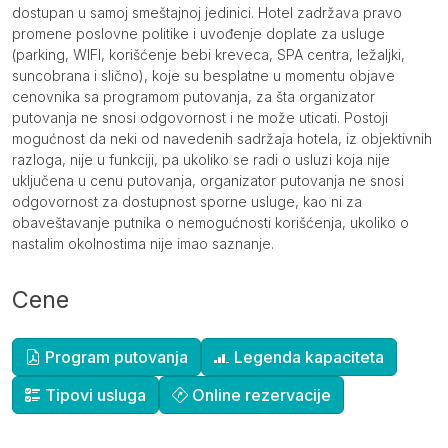
dostupan u samoj smeštajnoj jedinici. Hotel zadržava pravo
promene poslovne politike i uvođenje doplate za usluge
(parking, WIFI, korišćenje bebi kreveca, SPA centra, ležaljki,
suncobrana i slično), koje su besplatne u momentu objave
cenovnika sa programom putovanja, za šta organizator
putovanja ne snosi odgovornost i ne može uticati. Postoji
mogućnost da neki od navedenih sadržaja hotela, iz objektivnih
razloga, nije u funkciji, pa ukoliko se radi o usluzi koja nije
uključena u cenu putovanja, organizator putovanja ne snosi
odgovornost za dostupnost sporne usluge, kao ni za
obaveštavanje putnika o nemogućnosti korišćenja, ukoliko o
nastalim okolnostima nije imao saznanje.
Cene
Dopunske informacije
Program putovanja
Legenda kapaciteta
Tipovi usluga
Online rezervacije