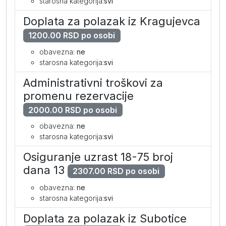
starosna kategorija:
svi
Doplata za polazak iz Kragujevca
1200.00 RSD po osobi
obavezna:
ne
starosna kategorija:
svi
Administrativni troškovi za
promenu rezervacije
2000.00 RSD po osobi
obavezna:
ne
starosna kategorija:
svi
Osiguranje uzrast 18-75 broj
dana 13
2307.00 RSD po osobi
obavezna:
ne
starosna kategorija:
svi
Doplata za polazak iz Subotice