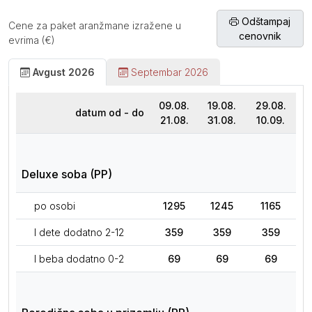
Odštampaj
Cene za paket aranžmane izražene u
cenovnik
evrima (€)
Avgust 2026
Septembar 2026
09.08.
19.08.
29.08.
datum od - do
21.08.
31.08.
10.09.
Deluxe soba (PP)
po osobi
1295
1245
1165
I dete dodatno 2-12
359
359
359
I beba dodatno 0-2
69
69
69