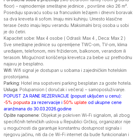
floor) – najmodernije smeštajne jedinice , površine oko 26 m².
Poseduju spavaću sobu sa francuskim ležajem i dnevni boravak
sa dva kreveta ili sofom. Imaju mini kuhinju. Umesto klasične
terase često imaju lepu verandu. Maksimalni broj osoba u sobi
je do četiri.
Kapacitet sobe: Max 4 osobe ( Odrasli: Max 4 , Deca: Max 2 )
Sve smeštajne jedinice su opremljene TWC-om, TV-om, klima
uređajem, telefonom, mini frižiderom, balkonom, verandom ili
terasom. Mogućnost koriščenja krevetca za bebe uz prethodnu
najavu je besplatno.
Wifi
: Wifi signal je dostupan u sobama i zajedničkim hotelskim
prostorijama.
Parking
: Hotel ima sopstveni parking besplatan za goste hotela.
Usluga
: Polupansion ( doručak i večera) – samoposluživanje.
POPUST ZA RANE REZERVACIJE (popust uključen u cenu):
-5% popusta
za rezervacije i
50% uplate
od ukupne cene
aranžmana do 30.03.2026.godine
Opšte napomene
: Objekat je pokriven Wi-Fi signalom, ali zbog
specifičnih tehničkih uslova u Republici Grčkoj, organizator nije
u mogućnosti da garantuje konstantnu dostupnost signala i
njegovu jačinu, niti da će Wi-Fi internet da bude funkcionalan i