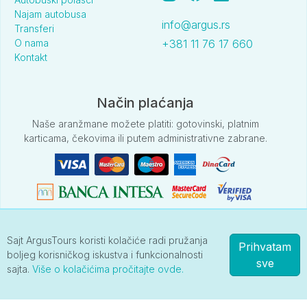
Najam autobusa
info@argus.rs
Transferi
O nama
+381 11 76 17 660
Kontakt
Način plaćanja
Naše aranžmane možete platiti: gotovinski, platnim
karticama, čekovima ili putem administrativne zabrane.
Sajt ArgusTours koristi kolačiće radi pružanja
Prihvatam
Podaci na našoj web stranici su informativnog karaktera.
boljeg korisničkog iskustva i funkcionalnosti
Zvanični su isključivo štampani programi putovanja sa cenovnikom, koji
sve
sajta.
Više o kolačićima pročitajte ovde.
su sastavni deo ugovora o putovanju i dostupni su u našoj agenciji.
Copyright ArgusTours 2001-2026