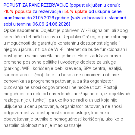
POPUST ZA RANE REZERVACIJE (popust uključen u cenu):
-10% popusta
za rezervacije i
50% uplate
od ukupne cene
aranžmana do 31.05.2026.godine (važi za boravak u standard
sobi u terminu 06.06-24.06.2026)
Opšte napomene
: Objekat je pokriven Wi-Fi signalom, ali zbog
specifičnih tehničkih uslova u Republici Grčkoj, organizator nije
u mogućnosti da garantuje konstantnu dostupnost signala i
njegovu jačinu, niti da će Wi-Fi internet da bude funkcionalan i
dostupan u samoj smeštajnoj jedinici. Hotel zadržava pravo
promene poslovne politike i uvođenje doplate za usluge
(parking, WIFI, korišćenje bebi kreveca, SPA centra, ležaljki,
suncobrana i slično), koje su besplatne u momentu objave
cenovnika sa programom putovanja, za šta organizator
putovanja ne snosi odgovornost i ne može uticati. Postoji
mogućnost da neki od navedenih sadržaja hotela, iz objektivnih
razloga, nije u funkciji, pa ukoliko se radi o usluzi koja nije
uključena u cenu putovanja, organizator putovanja ne snosi
odgovornost za dostupnost sporne usluge, kao ni za
obaveštavanje putnika o nemogućnosti korišćenja, ukoliko o
nastalim okolnostima nije imao saznanje.