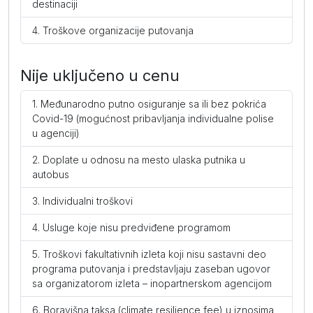
destinaciji
Troškove organizacije putovanja
Nije uključeno u cenu
Međunarodno putno osiguranje sa ili bez pokrića
Covid-19 (mogućnost pribavljanja individualne polise
u agenciji)
Doplate u odnosu na mesto ulaska putnika u
autobus
Individualni troškovi
Usluge koje nisu predviđene programom
Troškovi fakultativnih izleta koji nisu sastavni deo
programa putovanja i predstavljaju zaseban ugovor
sa organizatorom izleta – inopartnerskom agencijom
Boravišna taksa (climate resilience fee) u iznosima