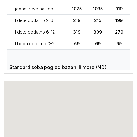
jednokrevetna soba
1075
1035
919
I dete dodatno 2-6
219
215
199
I dete dodatno 6-12
319
309
279
I beba dodatno 0-2
69
69
69
Standard soba pogled bazen ili more (ND)
po osobi
609
589
519
jednokrevetna soba
1139
1099
969
I dete dodatno 2-6
229
225
205
I dete dodatno 6-12
339
329
295
I beba dodatno 0-2
69
69
69