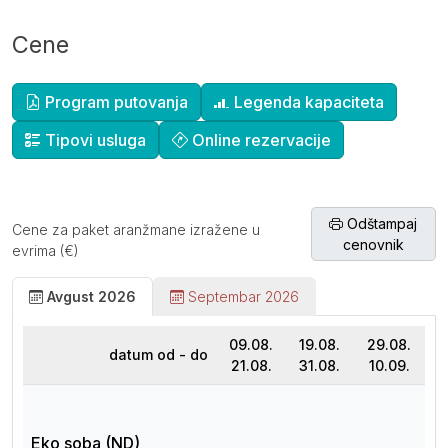
Cene
Dopunske informacije
Program putovanja
Legenda kapaciteta
Tipovi usluga
Online rezervacije
Odštampaj
Cene za paket aranžmane izražene u
cenovnik
evrima (€)
Avgust 2026
Septembar 2026
09.08.
19.08.
29.08.
datum od - do
21.08.
31.08.
10.09.
Eko soba (ND)