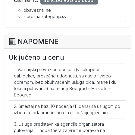
4614.00 RSD po osobi
obavezna:
ne
starosna kategorija:
svi
NAPOMENE
Uključeno u cenu
Vanlinijski prevoz autobusom (visokopodni ili
dabldeker, prosečne udobnosti, sa audio i video
opremom, bez obuhvaćenih usluga pića, hrane i dr.
tokom putovanja) na relaciji Beograd – Halkidiki –
Beograd
Smeštaj na bazi 10 noćenja (11 dana) sa uslugom po
izboru, u odabranom hotelu i smeštajnoj jedinici
Usluge predstavnika agencije organizatora
putovanja ili inopartnera za vreme boravka na