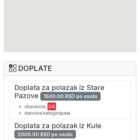
Standard soba za 3 osobe (ND)
po osobi
575
555
499
dodatni krevet
425
409
369
I dete dodatno 2-12
319
309
279
II dete dodatno 2-12
319
309
279
DOPLATE
I beba dodatno 0-2
69
69
69
Doplata za polazak iz Stare
II beba dodatno 0-2
69
69
69
Pazove
1500.00 RSD po osobi
obavezna:
DA
starosna kategorija:
svi
Doplata za polazak iz Kule
2000.00 RSD po osobi