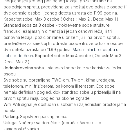
mogućnošću jednog pomoćnog ležaja, pozicionirane na
poslednjem spratu, predviđene za smeštaj dve odrasle osobe ili
dve odrasle osobe i jednog deteta uzrasta do 11.99 godina.
Kapacitet sobe: Max 3 osobe ( Odrasli: Max 2 , Deca: Max 1 )
Standard soba za 3 osobe
- trokrevetne sobe strukture
francuski ležaj manjih dimenzija i jedan osnovni ležaj ili tri
osnovna ležaja, pozicionirane u prizemlju ili na prvom spratu,
predviđene za smeštaj tri odrasle osobe ili dve odrasle osobe
dva deteta uzrasta do 11.99 godina.
Maksimalni broj osoba u
sobi je do četiri.
Kapacitet sobe: Max 4 osobe ( Odrasli: Max 3 ,
Deca: Max 2 )
Jednokrevetna soba
- standard sobe koje se koriste za jednu
osobu.
Sve sobe su opremljene TWC-om, TV-om, klima uređajem,
telefonom, mini frižiderom, balkonom ili terasom. Eco sobe
nemaju definisan pogled, dok standrad sobe u prizemlju ili na
prvom spratu imaju pogled na okolne zgrade..
Wifi
: Wifi signal je dostupan u sobama i zajedničkim prostorijama
hotela
Parking
: Sopstveni parking nema.
Usluga:
Noćenje sa doručkom (doručak švedski sto –
samoposluživanje).