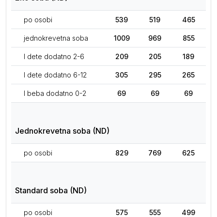
po osobi
539
519
465
jednokrevetna soba
1009
969
855
I dete dodatno 2-6
209
205
189
I dete dodatno 6-12
305
295
265
I beba dodatno 0-2
69
69
69
Jednokrevetna soba (ND)
po osobi
829
769
625
Standard soba (ND)
po osobi
575
555
499