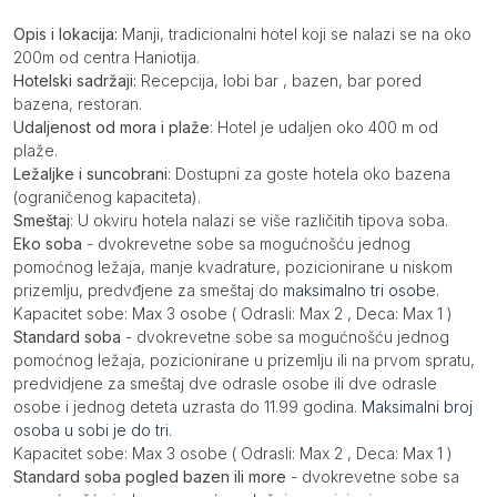
Opis
Opis i lokacija:
Manji, tradicionalni hotel koji se nalazi se na oko
200m od centra Haniotija.
Hotelski sadržaji:
Recepcija, lobi bar , bazen, bar pored
bazena, restoran.
Udaljenost od mora i plaže
: Hotel je udaljen oko 400 m od
plaže.
Ležaljke i suncobrani
: Dostupni za goste hotela oko bazena
(ograničenog kapaciteta).
Smeštaj
: U okviru hotela nalazi se više različitih tipova soba.
Eko soba
- dvokrevetne sobe sa mogućnošću jednog
pomoćnog ležaja, manje kvadrature, pozicionirane u niskom
prizemlju, predvđjene za smeštaj do
maksimalno tri osobe.
Kapacitet sobe: Max 3 osobe ( Odrasli: Max 2 , Deca: Max 1 )
Standard soba
- dvokrevetne sobe sa mogućnošću jednog
pomoćnog ležaja, pozicionirane u prizemlju ili na prvom spratu,
predvidjene za smeštaj dve odrasle osobe ili dve odrasle
osobe i jednog deteta uzrasta do 11.99 godina.
Maksimalni broj
osoba u sobi je do tri.
Kapacitet sobe: Max 3 osobe ( Odrasli: Max 2 , Deca: Max 1 )
Standard soba pogled bazen ili more
- dvokrevetne sobe sa