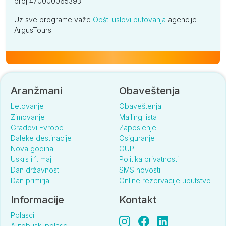
broj 470000065393.
Uz sve programe važe
Opšti uslovi putovanja
agencije
ArgusTours.
Aranžmani
Obaveštenja
Letovanje
Obaveštenja
Zimovanje
Mailing lista
Gradovi Evrope
Zaposlenje
Daleke destinacije
Osiguranje
Nova godina
OUP
Uskrs i 1. maj
Politika privatnosti
Dan državnosti
SMS novosti
Dan primirja
Online rezervacije uputstvo
Informacije
Kontakt
Polasci
Autobuski polasci