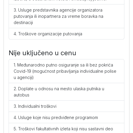
Usluge predstavnika agencije organizatora
putovanja ili inopartnera za vreme boravka na
destinaciji
Troškove organizacije putovanja
Nije uključeno u cenu
Međunarodno putno osiguranje sa ili bez pokrića
Covid-19 (mogućnost pribavljanja individualne polise
u agenciji)
Doplate u odnosu na mesto ulaska putnika u
autobus
Individualni troškovi
Usluge koje nisu predviđene programom
Troškovi fakultativnih izleta koji nisu sastavni deo