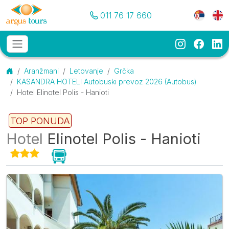
Pozovite nas
Meni je
011 76 17 660
Instagram
Faceb
Li
Osnovni meni
MENU
Početna
Aranžmani
Letovanje
Grčka
KASANDRA HOTELI Autobuski prevoz 2026 (Autobus)
Hotel Elinotel Polis - Hanioti
TOP PONUDA
Hotel
Elinotel Polis - Hanioti
Galerija
O smeštaju