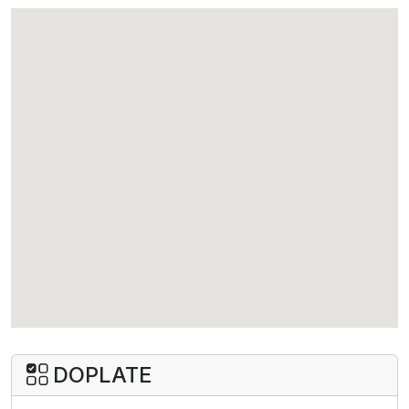
I dete dodatno 2-12
69
69
69
I beba 0-2
69
69
69
DOPLATE