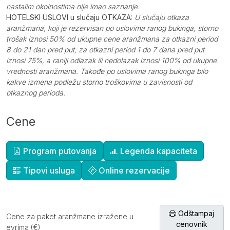
nastalim okolnostima nije imao saznanje.
HOTELSKI USLOVI u slučaju OTKAZA:
U slučaju otkaza
aranžmana, koji je rezervisan po uslovima ranog bukinga, storno
trošak iznosi 50% od ukupne cene aranžmana za otkazni period
8 do 21 dan pred put, za otkazni period 1 do 7 dana pred put
iznosi 75%, a raniji odlazak ili nedolazak iznosi 100% od ukupne
vrednosti aranžmana. Takođe po uslovima ranog bukinga bilo
kakve izmena podležu storno troškovima u zavisnosti od
otkaznog perioda.
Cene
Dopunske informacije
Program putovanja
Legenda kapaciteta
Tipovi usluga
Online rezervacije
Odštampaj
Cene za paket aranžmane izražene u
cenovnik
evrima (€)