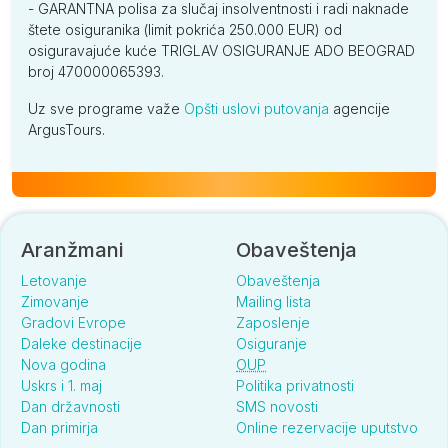
- GARANTNA polisa za slučaj insolventnosti i radi naknade
štete osiguranika (limit pokrića 250.000 EUR) od
osiguravajuće kuće TRIGLAV OSIGURANJE ADO BEOGRAD
broj 470000065393.
Uz sve programe važe
Opšti uslovi putovanja
agencije
ArgusTours.
Aranžmani
Obaveštenja
Letovanje
Obaveštenja
Zimovanje
Mailing lista
Gradovi Evrope
Zaposlenje
Daleke destinacije
Osiguranje
Nova godina
OUP
Uskrs i 1. maj
Politika privatnosti
Dan državnosti
SMS novosti
Dan primirja
Online rezervacije uputstvo