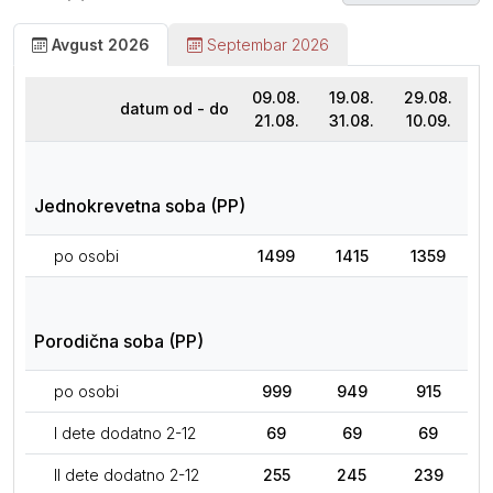
Avgust 2026
Septembar 2026
09.08.
19.08.
29.08.
datum od - do
21.08.
31.08.
10.09.
Jednokrevetna soba (PP)
po osobi
1499
1415
1359
Porodična soba (PP)
po osobi
999
949
915
I dete dodatno 2-12
69
69
69
II dete dodatno 2-12
255
245
239