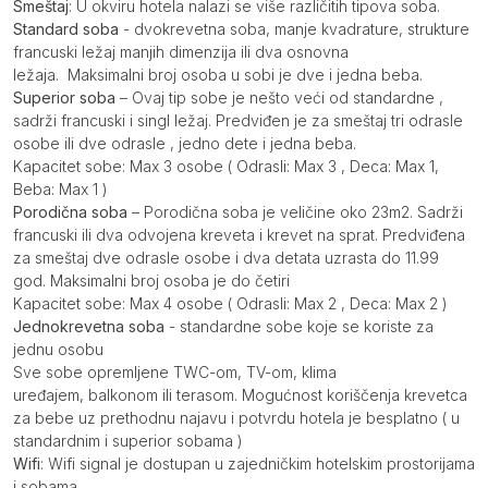
Smeštaj
: U okviru hotela nalazi se više različitih tipova soba.
Standard soba
- dvokrevetna soba, manje kvadrature, strukture
francuski ležaj manjih dimenzija ili dva osnovna
ležaja. Maksimalni broj osoba u sobi je dve i jedna beba.
Superior soba
– Ovaj tip sobe je nešto veći od standardne ,
sadrži francuski i singl ležaj. Predviđen je za smeštaj tri odrasle
osobe ili dve odrasle , jedno dete i jedna beba.
Kapacitet sobe: Max 3 osobe ( Odrasli: Max 3 , Deca: Max 1,
Beba: Max 1 )
Porodična soba
– Porodična soba je veličine oko 23m2. Sadrži
francuski ili dva odvojena kreveta i krevet na sprat. Predviđena
za smeštaj dve odrasle osobe i dva detata uzrasta do 11.99
god. Maksimalni broj osoba je do četiri
Kapacitet sobe: Max 4 osobe ( Odrasli: Max 2 , Deca: Max 2 )
Jednokrevetna soba
- standardne sobe koje se koriste za
jednu osobu
Sve sobe opremljene TWC-om, TV-om, klima
uređajem, balkonom ili terasom. Mogućnost koriščenja krevetca
za bebe uz prethodnu najavu i potvrdu hotela je besplatno ( u
standardnim i superior sobama )
Wifi
: Wifi signal je dostupan u zajedničkim hotelskim prostorijama
i sobama.