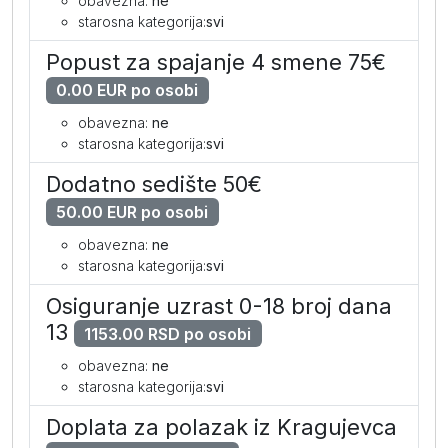
obavezna:
ne
starosna kategorija:
svi
Popust za spajanje 4 smene 75€
0.00 EUR po osobi
obavezna:
ne
starosna kategorija:
svi
Dodatno sedište 50€
50.00 EUR po osobi
obavezna:
ne
starosna kategorija:
svi
Osiguranje uzrast 0-18 broj dana
13
1153.00 RSD po osobi
obavezna:
ne
starosna kategorija:
svi
Doplata za polazak iz Kragujevca