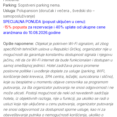
Parking
: Sopstveni parking nema.
Usluga
: Polupansion (doručak i večera , švedski sto –
samoposluživanje)
SPECIJALNA PONUDA (popust uključen u cenu):
-15% popusta
za rezervacije i 40% uplate od ukupne cene
aranžmana do 10.08.2026.godine
Opšte napomene:
Objekat je pokriven Wi-Fi signalom, ali zbog
specifičnih tehničkih uslova u Republici Grčkoj, organizator nije u
mogućnosti da garantuje konstantnu dostupnost signala i njegovu
jačinu, niti da će Wi-Fi internet da bude funkcionalan i dostupan u
samoj smeštajnoj jedinici. Hotel zadržava pravo promene
poslovne politike i uvođenje doplate za usluge (parking, WIFI,
korišćenje bebi kreveca, SPA centra, ležaljki, suncobrana i slično),
koje su besplatne u momentu objave cenovnika sa programom
putovanja, za šta organizator putovanja ne snosi odgovornost i ne
može uticati. Postoji mogućnost da neki od navedenih sadržaja
hotela, iz objektivnih razloga, nije u funkciji, pa ukoliko se radi o
usluzi koja nije uključena u cenu putovanja, organizator putovanja
ne snosi odgovornost za dostupnost sporne usluge, kao ni za
obaveštavanje putnika o nemogućnosti korišćenja, ukoliko o