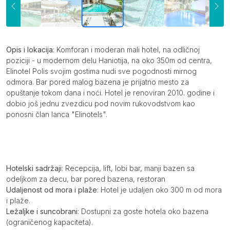
Opis
Opis i lokacija
: Komforan i moderan mali hotel, na odličnoj
poziciji - u modernom delu Haniotija, na oko 350m od centra,
Elinotel Polis svojim gostima nudi sve pogodnosti mirnog
odmora. Bar pored malog bazena je prijatno mesto za
opuštanje tokom dana i noći. Hotel je renoviran 2010. godine i
dobio još jednu zvezdicu pod novim rukovodstvom kao
ponosni član lanca "Elinotels".
Hotelski sadržaji
: Recepcija, lift, lobi bar, manji bazen sa
odeljkom za decu, bar pored bazena, restoran
Udaljenost od mora i plaže
: Hotel je udaljen oko 300 m od mora
i plaže.
Ležaljke i suncobrani
: Dostupni za goste hotela oko bazena
(ograničenog kapaciteta).