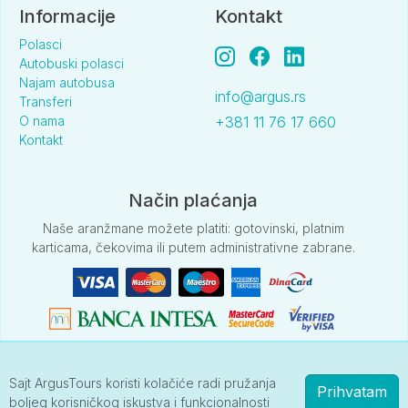
Informacije
Kontakt
Polasci
Autobuski polasci
Najam autobusa
info@argus.rs
Transferi
O nama
+381 11 76 17 660
Kontakt
Način plaćanja
Naše aranžmane možete platiti: gotovinski, platnim
karticama, čekovima ili putem administrativne zabrane.
Sajt ArgusTours koristi kolačiće radi pružanja
Prihvatam
Podaci na našoj web stranici su informativnog karaktera.
boljeg korisničkog iskustva i funkcionalnosti