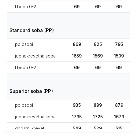
I beba 0-2
69
69
69
Standard soba (PP)
po osobi
869
825
795
jednokrevetna soba
1659
1569
1509
I beba 0-2
69
69
69
Superior soba (PP)
po osobi
935
899
879
jednokrevetna soba
1795
1725
1679
dodatni krevet
549
529
515