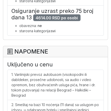
starosna kategorija:
svi
Osiguranje uzrast preko 75 broj
dana 13
4614.00 RSD po osobi
obavezna:
ne
starosna kategorija:
svi
NAPOMENE
Uključeno u cenu
Vanlinijski prevoz autobusom (visokopodni ili
dabldeker, prosečne udobnosti, sa audio i video
opremom, bez obuhvaćenih usluga pića, hrane i dr.
tokom putovanja) na relaciji Beograd – Halkidiki –
Beograd
Smeštaj na bazi 10 noćenja (11 dana) sa uslugom po
izboru, u odabranom hotelu i smeštajnoj jedinici