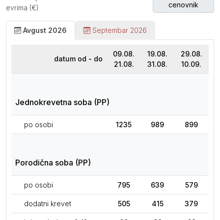
cenovnik
evrima (€)
Avgust 2026
Septembar 2026
09.08.
19.08.
29.08.
datum od - do
21.08.
31.08.
10.09.
Jednokrevetna soba (PP)
po osobi
1235
989
899
Porodična soba (PP)
po osobi
795
639
579
dodatni krevet
505
415
379