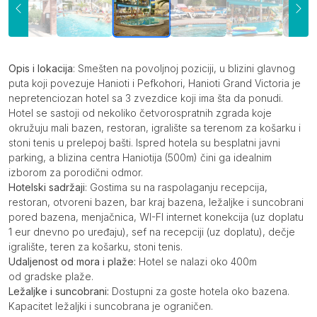
Opis
Opis i lokacija
: Smešten na povoljnoj poziciji, u blizini glavnog
puta koji povezuje Hanioti i Pefkohori, Hanioti Grand Victoria je
nepretenciozan hotel sa 3 zvezdice koji ima šta da ponudi.
Hotel se sastoji od nekoliko četvorospratnih zgrada koje
okružuju mali bazen, restoran, igralište sa terenom za košarku i
stoni tenis u prelepoj bašti. Ispred hotela su besplatni javni
parking, a blizina centra Haniotija (500m) čini ga idealnim
izborom za porodični odmor.
Hotelski sadržaji
: Gostima su na raspolaganju recepcija,
restoran, otvoreni bazen, bar kraj bazena, ležaljke i suncobrani
pored bazena, menjačnica, WI-FI internet konekcija (uz doplatu
1 eur dnevno po uređaju), sef na recepciji (uz doplatu), dečje
igralište, teren za košarku, stoni tenis.
Udaljenost od mora i plaže:
Hotel se nalazi oko 400m
od gradske plaže.
Ležaljke i suncobrani:
Dostupni za goste hotela oko bazena.
Kapacitet ležaljki i suncobrana je ograničen.