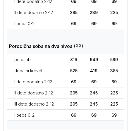
I dete dodatno 2-12
69
69
69
II dete dodatno 2-12
285
239
225
I beba 0-2
69
69
69
Porodična soba na dva nivoa (PP)
po osobi
819
649
589
dodatni krevet
525
419
385
I dete dodatno 2-12
69
69
69
II dete dodatno 2-12
295
245
225
III dete dodatno 2-12
295
245
225
I beba 0-2
69
69
69