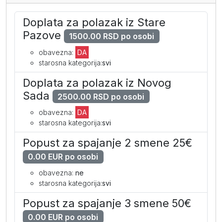
dodatni krevet
499
409
375
Doplata za polazak iz Stare
I dete dodatno 2-12
69
69
69
Pazove
1500.00 RSD po osobi
I beba 0-2
69
69
69
obavezna:
DA
starosna kategorija:
svi
Standardna soba (PP)
Doplata za polazak iz Novog
Sada
2500.00 RSD po osobi
po osobi
715
579
535
obavezna:
DA
jednokrevetna soba
1359
1085
989
starosna kategorija:
svi
Popust za spajanje 2 smene 25€
I beba 0-2
69
69
69
0.00 EUR po osobi
obavezna:
ne
starosna kategorija:
svi
Popust za spajanje 3 smene 50€
0.00 EUR po osobi