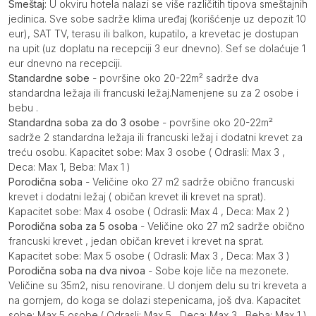
Smeštaj:
U okviru hotela nalazi se više različitih tipova smeštajnih
jedinica. Sve sobe sadrže klima uređaj (korišćenje uz depozit 10
eur), SAT TV, terasu ili balkon, kupatilo, a krevetac je dostupan
na upit (uz doplatu na recepciji 3 eur dnevno). Sef se dolaćuje 1
eur dnevno na recepciji.
Standardne sobe
- površine oko 20-22m² sadrže dva
standardna ležaja ili francuski ležaj.Namenjene su za 2 osobe i
bebu .
Standardna soba za do 3 osobe
- površine oko 20-22m²
sadrže 2 standardna ležaja ili francuski ležaj i dodatni krevet za
treću osobu. Kapacitet sobe: Max 3 osobe ( Odrasli: Max 3 ,
Deca: Max 1, Beba: Max 1 )
Porodična soba
- Veličine oko 27 m2 sadrže obično francuski
krevet i dodatni ležaj ( običan krevet ili krevet na sprat).
Kapacitet sobe: Max 4 osobe ( Odrasli: Max 4 , Deca: Max 2 )
Porodična soba za 5 osoba
- Veličine oko 27 m2 sadrže obično
francuski krevet , jedan običan krevet i krevet na sprat.
Kapacitet sobe: Max 5 osobe ( Odrasli: Max 3 , Deca: Max 3 )
Porodična soba na dva nivoa
- Sobe koje liče na mezonete.
Veličine su 35m2, nisu renovirane. U donjem delu su tri kreveta a
na gornjem, do koga se dolazi stepenicama, još dva. Kapacitet
sobe: Max 5 osobe ( Odrasli: Max 5 , Deca: Max 3 , Beba: Max 1 )