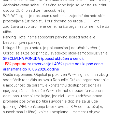
Jednokrevetne sobe
- Klasične sobe koje se koriste za jednu
osobu. Obično sadrže francuski ležaj.
Wifi:
Wifi signal je dostupan u sobama i zajedničkim hotelskim
prostorijama (uz doplatu 1 eur dnevno po uređaju). ). Hotel
zadržava pravo promene cene, na šta organizator ne može da
utiče.
Parking:
Hotel nema sopstveni parking. Ispred hotela je
besplatni javni parking.
Usluga:
Usluga u hotelu je polupansion ( doručak i večera).
Obroci se služe po principu švedskog stola-samoposluživanje.
SPECIJALNA PONUDA (popust uključen u cenu):
-15% popusta
za rezervacije i 40% uplate od ukupne cene
aranžmana do 10.08.2026.godine
Opšte napomene
: Objekat je pokriven Wi-Fi signalom, ali zbog
specifičnih tehničkih uslova u Republici Grčkoj, organizator nije
u mogućnosti da garantuje konstantnu dostupnost signala i
njegovu jačinu, niti da će Wi-Fi internet da bude funkcionalan i
dostupan u samoj smeštajnoj jedinici. Hotel zadržava pravo
promene poslovne politike i uvođenje doplate za usluge
(parking, WIFI, korišćenje bebi kreveca, SPA centra, ležaljki,
suncobrana i slično), koje su besplatne u momentu objave