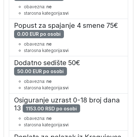
obavezna:
ne
starosna kategorija:
svi
Popust za spajanje 4 smene 75€
0.00 EUR po osobi
obavezna:
ne
starosna kategorija:
svi
Dodatno sedište 50€
50.00 EUR po osobi
obavezna:
ne
starosna kategorija:
svi
Osiguranje uzrast 0-18 broj dana
13
1153.00 RSD po osobi
obavezna:
ne
starosna kategorija:
svi