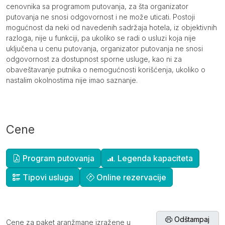
cenovnika sa programom putovanja, za šta organizator
putovanja ne snosi odgovornost i ne može uticati. Postoji
mogućnost da neki od navedenih sadržaja hotela, iz objektivnih
razloga, nije u funkciji, pa ukoliko se radi o usluzi koja nije
uključena u cenu putovanja, organizator putovanja ne snosi
odgovornost za dostupnost sporne usluge, kao ni za
obaveštavanje putnika o nemogućnosti korišćenja, ukoliko o
nastalim okolnostima nije imao saznanje.
Cene
Dopunske informacije
Program putovanja
Legenda kapaciteta
Tipovi usluga
Online rezervacije
Odštampaj
Cene za paket aranžmane izražene u