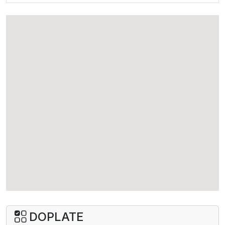
Porodična soba za 5 osoba (PP)
po osobi
765
609
555
dodatni krevet
489
395
365
I dete dodatno 2-12
69
69
69
II dete dodatno 2-12
279
229
215
III dete dodatno 2-12
279
229
215
I beba 0-2
69
69
69
Standard soba za do 3 osobe (PP)
po osobi
785
629
569
jednokrevetna soba
1489
1185
1065
DOPLATE