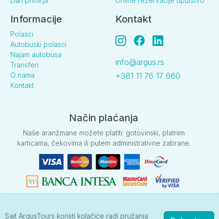
Dan primirja
Online rezervacije uputstvo
Informacije
Kontakt
Polasci
Autobuski polasci
Najam autobusa
info@argus.rs
Transferi
O nama
+381 11 76 17 660
Kontakt
Način plaćanja
Naše aranžmane možete platiti: gotovinski, platnim
karticama, čekovima ili putem administrativne zabrane.
Sajt ArgusTours koristi kolačiće radi pružanja