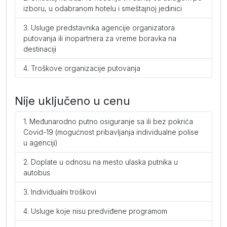
izboru, u odabranom hotelu i smeštajnoj jedinici
Usluge predstavnika agencije organizatora
putovanja ili inopartnera za vreme boravka na
destinaciji
Troškove organizacije putovanja
Nije uključeno u cenu
Međunarodno putno osiguranje sa ili bez pokrića
Covid-19 (mogućnost pribavljanja individualne polise
u agenciji)
Doplate u odnosu na mesto ulaska putnika u
autobus
Individualni troškovi
Usluge koje nisu predviđene programom