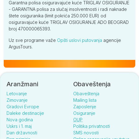
Garantna polisa osiguravajuće kuće TRIGLAV OSIGURANJE
- GARANTNA polisa za slučaj insolventnosti i radi naknade
štete osiguranika (limit pokrića 250.000 EUR) od
osiguravajuće kuće TRIGLAV OSIGURANJE ADO BEOGRAD
broj 470000065393.
Uz sve programe važe
Opšti uslovi putovanja
agencije
ArgusTours.
Aranžmani
Obaveštenja
Letovanje
Obaveštenja
Zimovanje
Mailing lista
Gradovi Evrope
Zaposlenje
Daleke destinacije
Osiguranje
Nova godina
OUP
Uskrs i 1. maj
Politika privatnosti
Dan državnosti
SMS novosti