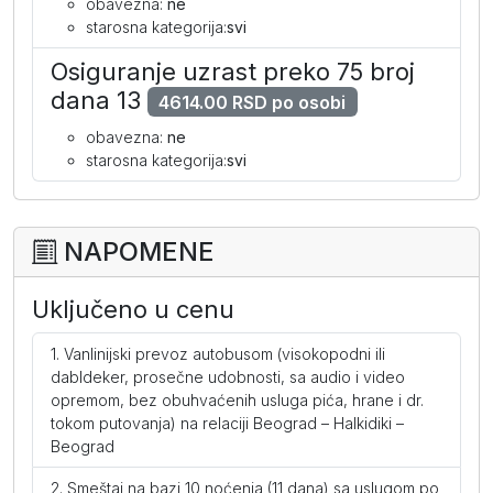
obavezna:
ne
starosna kategorija:
svi
Osiguranje uzrast preko 75 broj
dana 13
4614.00 RSD po osobi
obavezna:
ne
starosna kategorija:
svi
NAPOMENE
Uključeno u cenu
Vanlinijski prevoz autobusom (visokopodni ili
dabldeker, prosečne udobnosti, sa audio i video
opremom, bez obuhvaćenih usluga pića, hrane i dr.
tokom putovanja) na relaciji Beograd – Halkidiki –
Beograd
Smeštaj na bazi 10 noćenja (11 dana) sa uslugom po