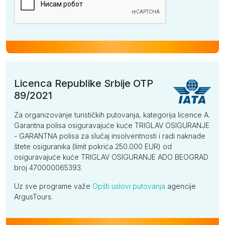
Licenca Republike Srbije OTP
89/2021
Za organizovanje turističkih putovanja, kategorija licence A.
Garantna polisa osiguravajuće kuće TRIGLAV OSIGURANJE
- GARANTNA polisa za slučaj insolventnosti i radi naknade
štete osiguranika (limit pokrića 250.000 EUR) od
osiguravajuće kuće TRIGLAV OSIGURANJE ADO BEOGRAD
broj 470000065393.
Uz sve programe važe
Opšti uslovi putovanja
agencije
ArgusTours.