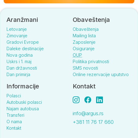
Aranžmani
Obaveštenja
Letovanje
Obaveštenja
Zimovanje
Mailing lista
Gradovi Evrope
Zaposlenje
Daleke destinacije
Osiguranje
Nova godina
OUP
Uskrs i 1. maj
Politika privatnosti
Dan državnosti
SMS novosti
Dan primirja
Online rezervacije uputstvo
Informacije
Kontakt
Polasci
Autobuski polasci
Najam autobusa
info@argus.rs
Transferi
O nama
+381 11 76 17 660
Kontakt