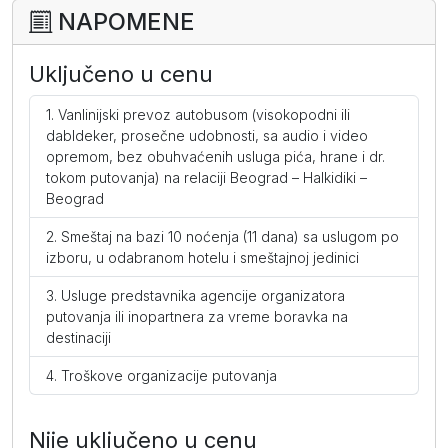
NAPOMENE
Uključeno u cenu
Vanlinijski prevoz autobusom (visokopodni ili
dabldeker, prosečne udobnosti, sa audio i video
opremom, bez obuhvaćenih usluga pića, hrane i dr.
tokom putovanja) na relaciji Beograd – Halkidiki –
Beograd
Smeštaj na bazi 10 noćenja (11 dana) sa uslugom po
izboru, u odabranom hotelu i smeštajnoj jedinici
Usluge predstavnika agencije organizatora
putovanja ili inopartnera za vreme boravka na
destinaciji
Troškove organizacije putovanja
Nije uključeno u cenu