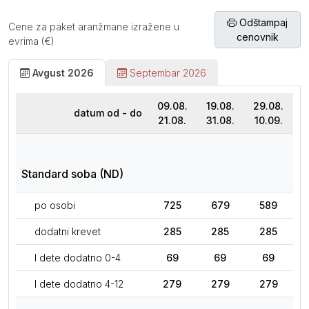
Odštampaj
Cene za paket aranžmane izražene u
cenovnik
evrima (€)
Avgust 2026
Septembar 2026
09.08.
19.08.
29.08.
datum od - do
21.08.
31.08.
10.09.
Standard soba (ND)
po osobi
725
679
589
dodatni krevet
285
285
285
I dete dodatno 0-4
69
69
69
I dete dodatno 4-12
279
279
279