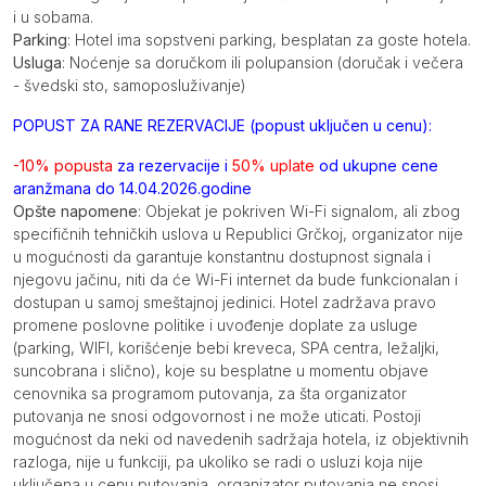
i u sobama.
Parking
: Hotel ima sopstveni parking, besplatan za goste hotela.
Usluga
: Noćenje sa doručkom ili polupansion (doručak i večera
- švedski sto, samoposluživanje)
POPUST ZA RANE REZERVACIJE (popust uključen u cenu):
-10% popusta
za rezervacije i
50% uplate
od ukupne cene
aranžmana do 14.04.2026.godine
Opšte napomene
: Objekat je pokriven Wi-Fi signalom, ali zbog
specifičnih tehničkih uslova u Republici Grčkoj, organizator nije
u mogućnosti da garantuje konstantnu dostupnost signala i
njegovu jačinu, niti da će Wi-Fi internet da bude funkcionalan i
dostupan u samoj smeštajnoj jedinici. Hotel zadržava pravo
promene poslovne politike i uvođenje doplate za usluge
(parking, WIFI, korišćenje bebi kreveca, SPA centra, ležaljki,
suncobrana i slično), koje su besplatne u momentu objave
cenovnika sa programom putovanja, za šta organizator
putovanja ne snosi odgovornost i ne može uticati. Postoji
mogućnost da neki od navedenih sadržaja hotela, iz objektivnih
razloga, nije u funkciji, pa ukoliko se radi o usluzi koja nije
uključena u cenu putovanja, organizator putovanja ne snosi