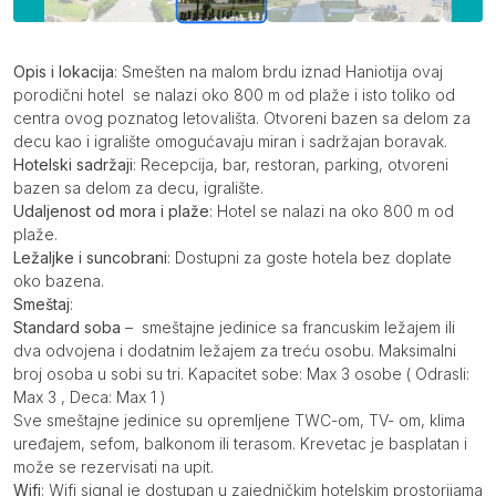
Opis
Opis i lokacija
: Smešten na malom brdu iznad Haniotija ovaj
porodični hotel se nalazi oko 800 m od plaže i isto toliko od
centra ovog poznatog letovališta. Otvoreni bazen sa delom za
decu kao i igralište omogućavaju miran i sadržajan boravak.
Hotelski sadržaji
: Recepcija, bar, restoran, parking, otvoreni
bazen sa delom za decu, igralište.
Udaljenost od mora i plaže
: Hotel se nalazi na oko 800 m od
plaže.
Ležaljke i suncobrani
: Dostupni za goste hotela bez doplate
oko bazena.
Smeštaj
:
Standard soba
– smeštajne jedinice sa francuskim ležajem ili
dva odvojena i dodatnim ležajem za treću osobu. Maksimalni
broj osoba u sobi su tri. Kapacitet sobe: Max 3 osobe ( Odrasli:
Max 3 , Deca: Max 1 )
Sve smeštajne jedinice su opremljene TWC-om, TV- om, klima
uređajem, sefom, balkonom ili terasom. Krevetac je basplatan i
može se rezervisati na upit.
Wifi
: Wifi signal je dostupan u zajedničkim hotelskim prostorijama