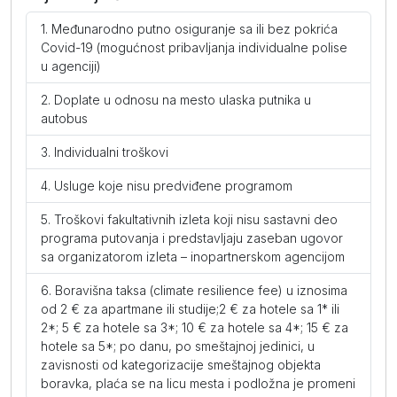
Međunarodno putno osiguranje sa ili bez pokrića
Covid-19 (mogućnost pribavljanja individualne polise
u agenciji)
Doplate u odnosu na mesto ulaska putnika u
autobus
Individualni troškovi
Usluge koje nisu predviđene programom
Troškovi fakultativnih izleta koji nisu sastavni deo
programa putovanja i predstavljaju zaseban ugovor
sa organizatorom izleta – inopartnerskom agencijom
Boravišna taksa (climate resilience fee) u iznosima
od 2 € za apartmane ili studije;2 € za hotele sa 1* ili
2*; 5 € za hotele sa 3*; 10 € za hotele sa 4*; 15 € za
hotele sa 5*; po danu, po smeštajnoj jedinici, u
zavisnosti od kategorizacije smeštajnog objekta
boravka, plaća se na licu mesta i podložna je promeni