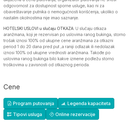
odgovornost za dostupnost sporne usluge, kao ni za
obaveštavanje putnika o nemogućnosti korišćenja, ukoliko o
nastalim okolnostima nije imao saznanje.
HOTELSKI USLOVI u slučaju OTKAZA
: U slučaju otkaza
aranžmana, koji je rezervisan po uslovima ranog bukinga, storno
trošak iznosi 100% od ukupne cene aranžmana za otkazni
period 1 do 20 dana pred put ,a raniji odlazak ili nedolazak
iznosi 100% od ukupne vrednosti aranžmana. Takođe po
uslovima ranog bukinga bilo kakve izmene podležu storno
troškovima u zavisnosti od otkaznog perioda.
Cene
Dopunske informacije
Program putovanja
Legenda kapaciteta
Tipovi usluga
Online rezervacije