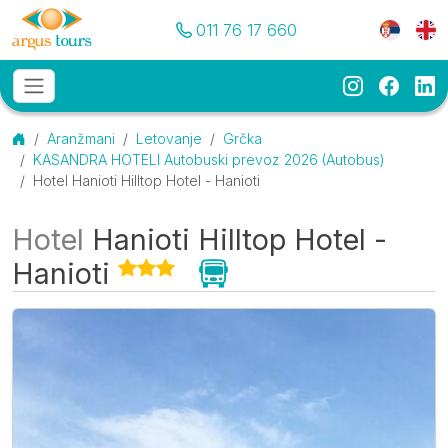
Pozovite nas
Meni je
011 76 17 660
Instagram
Faceb
Li
Osnovni meni
MENU
Početna
Aranžmani
Letovanje
Grčka
KASANDRA HOTELI Autobuski prevoz 2026 (Autobus)
Hotel Hanioti Hilltop Hotel - Hanioti
Hotel
Hanioti Hilltop Hotel -
Hanioti
Galerija
O smeštaju