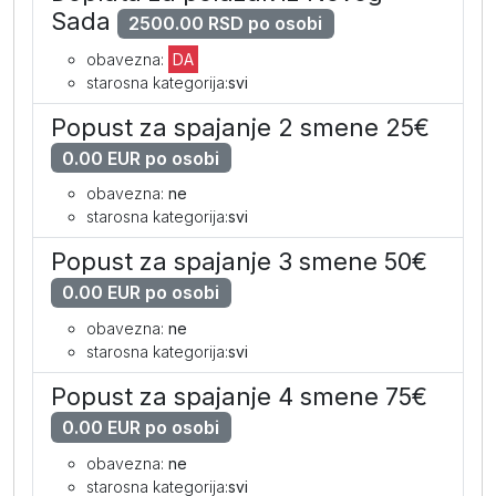
Sada
2500.00 RSD po osobi
dodatni krevet
509
469
429
obavezna:
DA
I dete dodatno 0-12
69
69
69
starosna kategorija:
svi
Popust za spajanje 2 smene 25€
0.00 EUR po osobi
Superior soba (PP)
obavezna:
ne
po osobi
1229
1129
1025
starosna kategorija:
svi
I dete dodatno 0-12
69
69
69
Popust za spajanje 3 smene 50€
0.00 EUR po osobi
obavezna:
ne
Comfort porodična soba (AI)
starosna kategorija:
svi
Popust za spajanje 4 smene 75€
po osobi
1949
1809
1659
0.00 EUR po osobi
dodatni krevet
825
785
739
obavezna:
ne
I dete dodatno 2-12
205
205
205
starosna kategorija:
svi