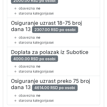
2000.00 RSD po osobi
obavezna:
ne
starosna kategorija:
svi
Junior suite (AI)
Osiguranje uzrast 18-75 broj
dana 13
po osobi
1895
1765
1619
2307.00 RSD po osobi
obavezna:
ne
dodatni krevet
809
769
725
starosna kategorija:
svi
I dete 0-2 (u zajedničkom
69
69
69
Doplata za polazak iz Subotice
ležaju)
4000.00 RSD po osobi
I dete dodatno 2-12
205
205
205
obavezna:
ne
II dete dodatno 2-12
669
629
589
starosna kategorija:
svi
I beba dodatno 0-2
69
69
69
Osiguranje uzrast preko 75 broj
dana 13
4614.00 RSD po osobi
II beba dodatno 0-2
69
69
69
obavezna:
ne
starosna kategorija:
svi