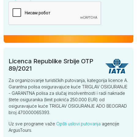
Kompanija
Licenca Republike Srbije OTP
89/2021
Za organizovanje turističkih putovanja, kategorija licence A.
Garantna polisa osiguravajuće kuće TRIGLAV OSIGURANJE
- GARANTNA polisa za slučaj insolventnosti i radi naknade
štete osiguranika (limit pokrića 250.000 EUR) od
osiguravajuće kuće TRIGLAV OSIGURANJE ADO BEOGRAD
broj 470000065393.
Uz sve programe važe
Opšti uslovi putovanja
agencije
ArgusTours.