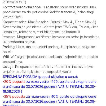
2,
Beba: Max 1
)
Komfort porodična soba
- Prostrane sobe veličine oko 31m2
predviđene za do pet osoba.Sadrže francuski, jedan singl
krevet i sofu.
Kapacitet sobe: Max 5 osobe (Odrasli: Max 4 , Deca: Max 3 )
Sve smeštajne jedinice su opremljene TWC-om, TV-om, klima
uređajem, telefonom, mini frižiderom, balkonom ili
terasom. Mogućnost koriščenja kreveca za bebe je besplatno
uz prethodnu najavu.
Parking:
Hotel ima sopstveni parking, besplatan je za goste
hotela.
Wifi
: Wifi signal je dostupan u sobama i zajedničkim hotelskim
prostorijama.
Usluga
: Polupansion (doručak i večera) ili all inclusive (sve
uključeno) , švedski sto – samoposluživanje
SPECIJALNA PONUDA (popust uključen u cenu):
-20% popusta
za rezervacije i 40% uplate od ukupne cene
aranžmana do 30.07.2026.godine ( VAŽI U TERMINU 30.08-
19.09.2026 )
-25% popusta
za rezervacije i 40% uplate od ukupne cene
aranžmana do 30.07.2026.godine ( VAŽI U TERMINU 20.09-