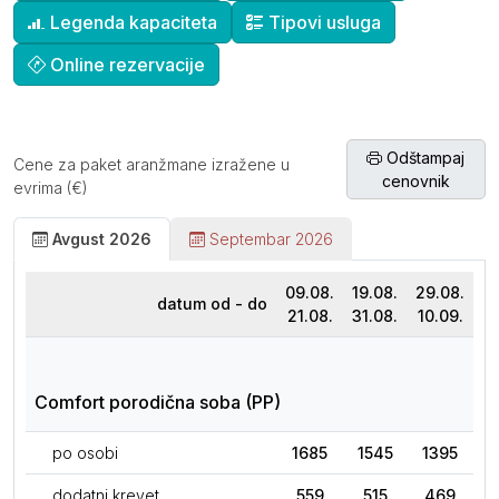
Legenda kapaciteta
Tipovi usluga
Online rezervacije
Odštampaj
Cene za paket aranžmane izražene u
cenovnik
evrima (€)
Avgust 2026
Septembar 2026
09.08.
19.08.
29.08.
datum od - do
21.08.
31.08.
10.09.
Comfort porodična soba (PP)
po osobi
1685
1545
1395
dodatni krevet
559
515
469