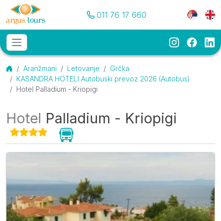
Pozovite nas
Meni je
011 76 17 660
Instagram
Faceb
Li
Osnovni meni
MENU
Početna
Aranžmani
Letovanje
Grčka
KASANDRA HOTELI Autobuski prevoz 2026 (Autobus)
Hotel Palladium - Kriopigi
Hotel
Palladium - Kriopigi
Galerija
O smeštaju