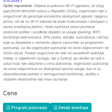
31.10.2026 )
Opšte napomene:
Objekat je pokriven Wi-Fi signalom, ali zbog
specifičnih tehničkih uslova u Republici Grčkoj, organizator nije u
mogućnosti da garantuje konstantnu dostupnost signala i njegovu
jačinu, niti da će Wi-Fi internet da bude funkcionalan i dostupan u
samoj smeštajnoj jedinici. Hotel zadržava pravo promene
poslovne politike i uvođenje doplate za usluge (parking, WIFI,
korišćenje bebi kreveca, SPA centra, ležaljki, suncobrana i slično),
koje su besplatne u momentu objave cenovnika sa programom
putovanja, za šta organizator putovanja ne snosi odgovornost i ne
može uticati. Postoji mogućnost da neki od navedenih sadržaja
hotela, iz objektivnih razloga, nije u funkciji, pa ukoliko se radi o
usluzi koja nije uključena u cenu putovanja, organizator putovanja
ne snosi odgovornost za dostupnost sporne usluge, kao ni za
obaveštavanje putnika o nemogućnosti korišćenja, ukoliko o
nastalim okolnostima nije imao saznanje.
Cene
Dopunske informacije
Program putovanja
Detalji smeštaja