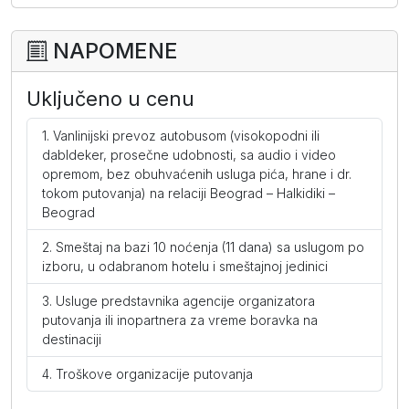
Porodična soba (AI)
po osobi
1665
1545
1425
NAPOMENE
dodatni krevet
739
705
665
Uključeno u cenu
I dete 0-2 (u zajedničkom
69
69
69
ležaju)
Vanlinijski prevoz autobusom (visokopodni ili
dabldeker, prosečne udobnosti, sa audio i video
I dete dodatno 2-12
205
205
205
opremom, bez obuhvaćenih usluga pića, hrane i dr.
tokom putovanja) na relaciji Beograd – Halkidiki –
II dete dodatno 2-12
599
565
529
Beograd
I beba dodatno 0-2
69
69
69
Smeštaj na bazi 10 noćenja (11 dana) sa uslugom po
izboru, u odabranom hotelu i smeštajnoj jedinici
II beba dodatno 0-2
69
69
69
Usluge predstavnika agencije organizatora
putovanja ili inopartnera za vreme boravka na
Promo soba (AI)
destinaciji
Troškove organizacije putovanja
po osobi
1329
1245
1149