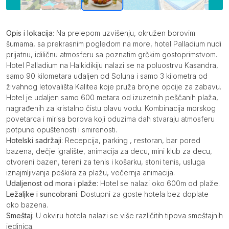
Opis
Opis i lokacija
: Na prelepom uzvišenju, okružen borovim
šumama, sa prekrasnim pogledom na more, hotel Palladium nudi
prijatnu, idiličnu atmosferu sa poznatim grčkim gostoprimstvom.
Hotel Palladium na Halkidikiju nalazi se na poluostrvu Kasandra,
samo 90 kilometara udaljen od Soluna i samo 3 kilometra od
živahnog letovališta Kalitea koje pruža brojne opcije za zabavu.
Hotel je udaljen samo 600 metara od izuzetnih peščanih plaža,
nagrađenih za kristalno čistu plavu vodu. Kombinacija morskog
povetarca i mirisa borova koji oduzima dah stvaraju atmosferu
potpune opuštenosti i smirenosti.
Hotelski sadržaji
: Recepcija, parking , restoran, bar pored
bazena, dečje igralište, animacija za decu, mini klub za decu,
otvoreni bazen, tereni za tenis i košarku, stoni tenis, usluga
iznajmljivanja peškira za plažu, večernja animacija.
Udaljenost od mora i plaže
: Hotel se nalazi oko 600m od plaže.
Ležaljke i suncobrani
: Dostupni za goste hotela bez doplate
oko bazena.
Smeštaj:
U okviru hotela nalazi se više različitih tipova smeštajnih
jedinica.