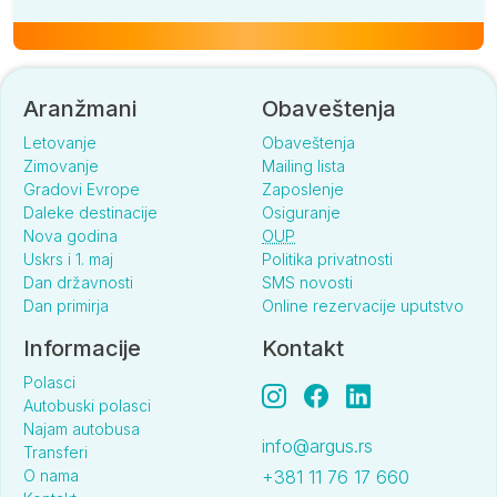
Aranžmani
Obaveštenja
Letovanje
Obaveštenja
Zimovanje
Mailing lista
Gradovi Evrope
Zaposlenje
Daleke destinacije
Osiguranje
Nova godina
OUP
Uskrs i 1. maj
Politika privatnosti
Dan državnosti
SMS novosti
Dan primirja
Online rezervacije uputstvo
Informacije
Kontakt
Polasci
Autobuski polasci
Najam autobusa
info@argus.rs
Transferi
O nama
+381 11 76 17 660