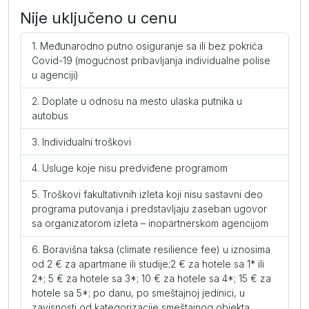
Nije uključeno u cenu
Standard soba za tri osobe (AI)
Međunarodno putno osiguranje sa ili bez pokrića
Covid-19 (mogućnost pribavljanja individualne polise
po osobi
1429
1329
1225
u agenciji)
dodatni krevet
775
735
695
Doplate u odnosu na mesto ulaska putnika u
autobus
I dete dodatno 2-12
205
205
205
Individualni troškovi
I beba dodatno 0-2
69
69
69
Usluge koje nisu predviđene programom
Troškovi fakultativnih izleta koji nisu sastavni deo
Superior soba (AI)
programa putovanja i predstavljaju zaseban ugovor
sa organizatorom izleta – inopartnerskom agencijom
po osobi
1495
1395
1289
Boravišna taksa (climate resilience fee) u iznosima
I dete dodatno 2-12
205
205
205
od 2 € za apartmane ili studije;2 € za hotele sa 1* ili
2*; 5 € za hotele sa 3*; 10 € za hotele sa 4*; 15 € za
I beba dodatno 0-2
69
69
69
hotele sa 5*; po danu, po smeštajnoj jedinici, u
zavisnosti od kategorizacije smeštajnog objekta