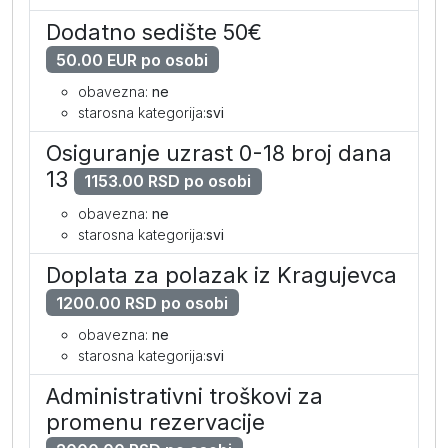
II dete dodatno 2-12
685
645
599
Dodatno sedište 50€
III dete dodatno 2-12
205
205
205
50.00 EUR po osobi
obavezna:
ne
I beba dodatno 0-2
69
69
69
starosna kategorija:
svi
II beba dodatno 0-2
69
69
69
Osiguranje uzrast 0-18 broj dana
III beba dodatno 0-2
69
69
69
13
1153.00 RSD po osobi
obavezna:
ne
starosna kategorija:
svi
Eko porodična soba (AI)
Doplata za polazak iz Kragujevca
po osobi
1565
1469
1359
1200.00 RSD po osobi
I dete dodatno 2-12
205
205
205
obavezna:
ne
starosna kategorija:
svi
II dete dodatno 2-12
569
545
509
Administrativni troškovi za
I beba dodatno 0-2
69
69
69
promenu rezervacije
II beba dodatno 0-2
69
69
69