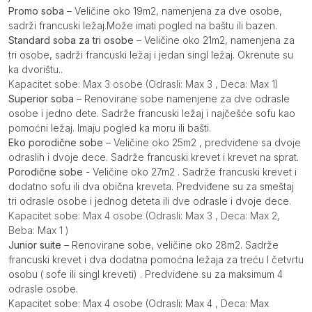
Promo soba
– Veličine oko 19m2, namenjena za dve osobe,
sadrži francuski ležaj.Može imati pogled na baštu ili bazen.
Standard soba za tri osobe
– Veličine oko 21m2, namenjena za
tri osobe, sadrži francuski ležaj i jedan singl ležaj. Okrenute su
ka dvorištu..
Kapacitet sobe: Max 3 osobe (Odrasli: Max 3 , Deca: Max 1)
Superior soba
– Renovirane sobe namenjene za dve odrasle
osobe i jedno dete. Sadrže francuski ležaj i najčešće sofu kao
pomoćni ležaj. Imaju pogled ka moru ili bašti.
Eko porodične sobe
– Veličine oko 25m2 , predviđene sa dvoje
odraslih i dvoje dece. Sadrže francuski krevet i krevet na sprat.
Porodične sobe
- Veličine oko 27m2 . Sadrže francuski krevet i
dodatno sofu ili dva obična kreveta. Predviđene su za smeštaj
tri odrasle osobe i jednog deteta ili dve odrasle i dvoje dece.
Kapacitet sobe: Max 4 osobe (Odrasli: Max 3 , Deca: Max 2,
Beba: Max 1 )
Junior suite
– Renovirane sobe, veličine oko 28m2. Sadrže
francuski krevet i dva dodatna pomoćna ležaja za treću I četvrtu
osobu ( sofe ili singl kreveti) . Predviđene su za maksimum 4
odrasle osobe.
Kapacitet sobe: Max 4 osobe (Odrasli: Max 4 , Deca: Max