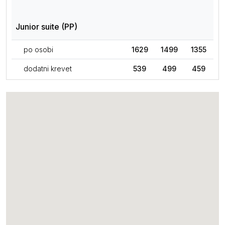
Junior suite (PP)
po osobi
1629
1499
1355
dodatni krevet
539
499
459
I dete 0-2 (u zajedničkom
69
69
69
ležaju)
I dete dodatno 0-12
69
69
69
II dete dodatno 2-12
539
499
455
II beba dodatno 0-2
69
69
69
Porodična soba (PP)
po osobi
1395
1279
1155