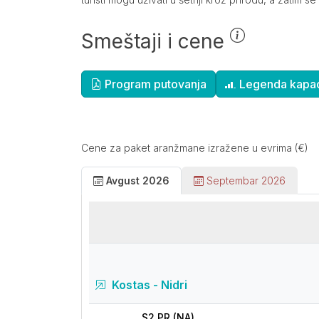
Smeštaji i cene
Dopunske informacije
Program putovanja
Legenda kapac
Cene za paket aranžmane izražene u evrima (€)
Avgust 2026
Septembar 2026
Kostas - Nidri
S2 PR (NA)