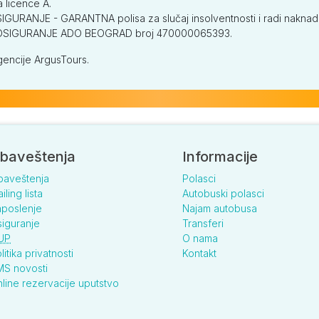
a licence A.
GURANJE - GARANTNA polisa za slučaj insolventnosti i radi naknade š
315
V OSIGURANJE ADO BEOGRAD broj 470000065393.
encije ArgusTours.
299
325
baveštenja
Informacije
baveštenja
Polasci
iling lista
Autobuski polasci
poslenje
Najam autobusa
iguranje
Transferi
UP
O nama
299
litika privatnosti
Kontakt
S novosti
line rezervacije uputstvo
299