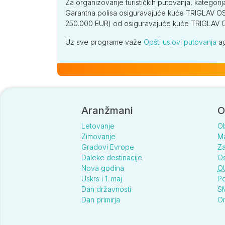
Za organizovanje turističkih putovanja, kategorij
Garantna polisa osiguravajuće kuće TRIGLAV OSI
po osobi
250.000 EUR) od osiguravajuće kuće TRIGLA
S3 PR (NA)
Uz sve programe važe
Opšti uslovi putovanja
ag
po osobi
S3 SV (NA)
po osobi
Aranžmani
O
Letovanje
O
Margarita - Nidri
Zimovanje
Ma
Gradovi Evrope
Za
S2 (NA)
Daleke destinacije
Os
Nova godina
O
po osobi
Uskrs i 1. maj
Po
Dan državnosti
SM
S2 PR (NA)
Dan primirja
On
po osobi