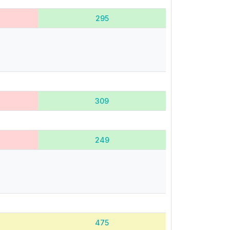
295
309
249
475