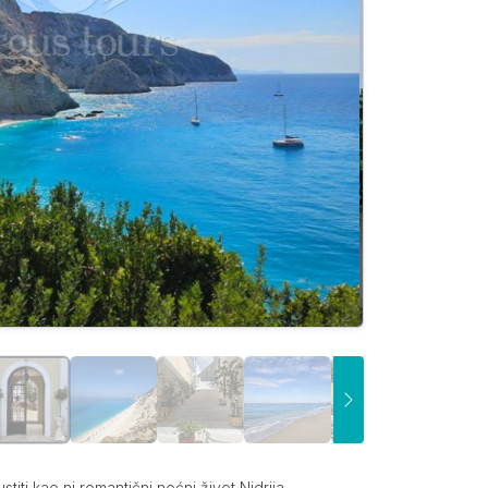
iti kao ni romantični noćni život Nidrija.