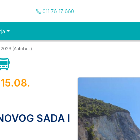
Pozovite nas
011 76 17 660
rja
2026 (Autobus)
Autobus)
Galerija
15.08.
 NOVOG SADA I