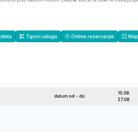
iteta
Tipovi usluga
Online rezervacije
Mapa
15.08.
datum od - do
27.08.