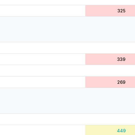
325
339
269
449