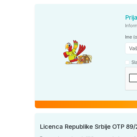
po osobi
S3 (NA)
Prij
Infor
po osobi
Ime (
Nidri Port - Nidri
Sl
S2 (NA)
Kompan
po osobi
S2 PR (NA)
po osobi
S2 SV (NA)
po osobi
Licenca Republike Srbije OTP 89
S3 (NA)