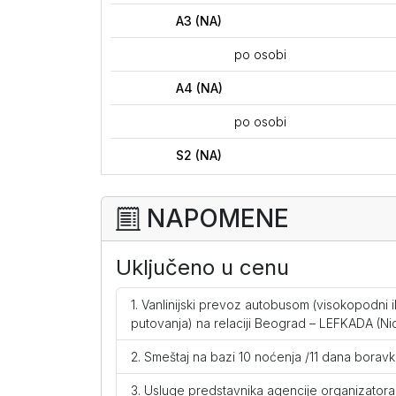
A3 (NA)
po osobi
A4 (NA)
po osobi
S2 (NA)
po osobi
NAPOMENE
S2+1 (NA)
po osobi
Uključeno u cenu
S2 PR (NA)
Vanlinijski prevoz autobusom (visokopodni 
putovanja) na relaciji Beograd – LEFKADA (Ni
po osobi
Smeštaj na bazi 10 noćenja /11 dana boravka
S2 PR tip C (NA)
Usluge predstavnika agencije organizatora 
po osobi