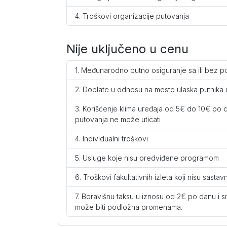
Troškovi organizacije putovanja
S3 PR (NA)
po osobi
Nije uključeno u cenu
Međunarodno putno osiguranje sa ili bez pok
Zodiac - Nidri
Doplate u odnosu na mesto ulaska putnika 
A2 (NA)
Korišćenje klima uređaja od 5€ do 10€ po da
po osobi
putovanja ne može uticati
A3 (NA)
Individualni troškovi
po osobi
Usluge koje nisu predviđene programom
A4 (NA)
Troškovi fakultativnih izleta koji nisu sa
po osobi
Boravišnu taksu u iznosu od 2€ po danu i sm
može biti podložna promenama.
S2 (NA)