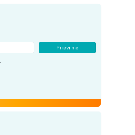
335
265
Prijavi me
.
369
369
379