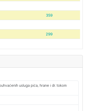
359
299
359
359
uhvaćenih usluga pića, hrane i dr. tokom
359
335