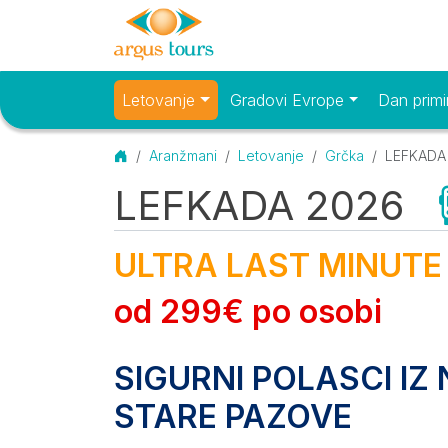
Letovanje
Gradovi Evrope
Dan primi
Osnovni meni
Početna
Aranžmani
Letovanje
Grčka
LEFKADA 
LEFKADA 2026
(
O destinaciji
Opis
ULTRA LAST MINUTE 
od 299€ po osobi
SIGURNI POLASCI IZ
STARE PAZOVE