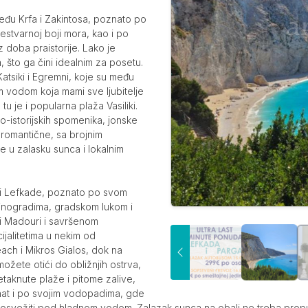
đu Krfa i Zakintosa, poznato po
estvarnoj boji mora, kao i po
iz doba praistorije. Lako je
što ga čini idealnim za posetu.
tsiki i Egremni, koje su među
m vodom koja mami sve ljubitelje
 tu je i popularna plaža Vasiliki.
no-istorijskih spomenika, jonske
u romantične, sa brojnim
je u zalasku sunca i lokalnim
ali Lefkade, poznato po svom
 vinogradima, gradskom lukom i
 i Madouri i savršenom
ijalitetima u nekim od
ach i Mikros Gialos, dok na
ožete otići do obližnjih ostrva,
etaknute plaže i pitome zalive,
oznat i po svojim vodopadima, gde
se osvežiti pod hladnom vodom. Zalazak sunca na obali ne treba propust