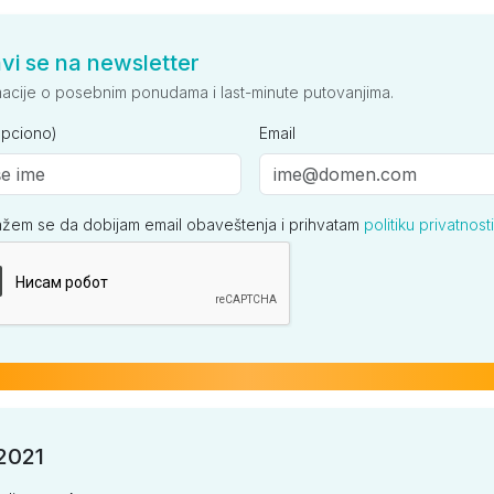
369
avi se na newsletter
macije o posebnim ponudama i last-minute putovanjima.
289
opciono)
Email
ažem se da dobijam email obaveštenja i prihvatam
politiku privatnosti
ija
409
299
419
/2021