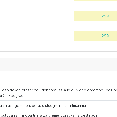
299
299
399
399
ili dabldeker, prosečne udobnosti, sa audio i video opremom, bez ob
dri) – Beograd
399
 sa uslugom po izboru, u studijima ili apartmanima
putovanja ili inopartnera za vreme boravka na destinaciji
369