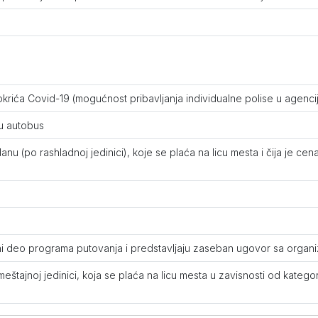
309
rića Covid-19 (mogućnost pribavljanja individualne polise u agencij
u autobus
nu (po rashladnoj jedinici), koje se plaća na licu mesta i čija je ce
489
369
stavni deo programa putovanja i predstavljaju zaseban ugovor sa orga
309
eštajnoj jedinici, koja se plaća na licu mesta u zavisnosti od katego