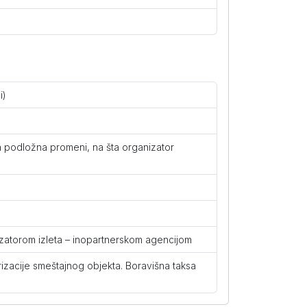
285
i)
na podložna promeni, na šta organizator
439
335
nizatorom izleta – inopartnerskom agencijom
285
rizacije smeštajnog objekta. Boravišna taksa