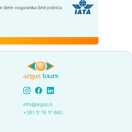
tete osiguranika (limit pokrića
289
289
299
399
info@argus.rs
+381 11 76 17 660
399