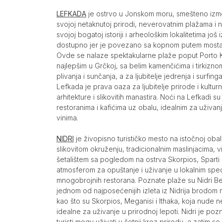
LEFKADA
je ostrvo u Jonskom moru, smešteno izme
svojoj netaknutoj prirodi, neverovatnim plažama i n
svojoj bogatoj istoriji i arheološkim lokalitetima još 
dostupno jer je povezano sa kopnom putem mosta, 
Ovde se nalaze spektakularne plaže poput Porto Ka
najlepšim u Grčkoj, sa belim kamenčićima i tirkizno
plivanja i sunčanja, a za ljubitelje jedrenja i surfinga
Lefkada je prava oaza za ljubitelje prirode i kultur
arhitekture i slikovitih manastira. Noći na Lefkadi s
restoranima i kafićima uz obalu, idealnim za uživan
vinima.
NIDRI
je živopisno turističko mesto na istočnoj ob
slikovitom okruženju, tradicionalnim maslinjacima,
šetalištem sa pogledom na ostrva Skorpios, Sparti
atmosferom za opuštanje i uživanje u lokalnim spec
mnogobrojnih restorana. Poznate plaže su Nidri Be
jednom od najposećenijih izleta iz Nidrija brodom m
kao što su Skorpios, Meganisi i Ithaka, koja nude n
idealne za uživanje u prirodnoj lepoti. Nidri je p
turisti mogu uživati u šetnji kroz prirodu, a zatim 