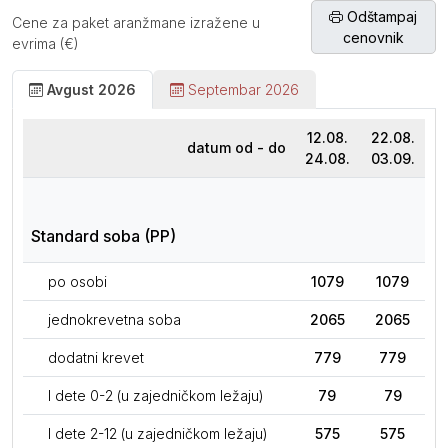
Odštampaj
Cene za paket aranžmane izražene u
cenovnik
evrima (€)
Avgust 2026
Septembar 2026
12.08.
22.08.
datum od - do
24.08.
03.09.
Standard soba (PP)
po osobi
1079
1079
jednokrevetna soba
2065
2065
dodatni krevet
779
779
I dete 0-2 (u zajedničkom ležaju)
79
79
I dete 2-12 (u zajedničkom ležaju)
575
575