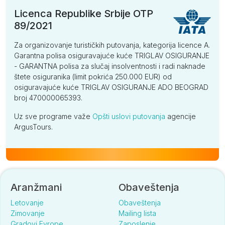
Licenca Republike Srbije OTP
89/2021
Za organizovanje turističkih putovanja, kategorija licence A.
Garantna polisa osiguravajuće kuće TRIGLAV OSIGURANJE
- GARANTNA polisa za slučaj insolventnosti i radi naknade
štete osiguranika (limit pokrića 250.000 EUR) od
osiguravajuće kuće TRIGLAV OSIGURANJE ADO BEOGRAD
broj 470000065393.
Uz sve programe važe
Opšti uslovi putovanja
agencije
ArgusTours.
Aranžmani
Obaveštenja
Letovanje
Obaveštenja
Zimovanje
Mailing lista
Gradovi Evrope
Zaposlenje