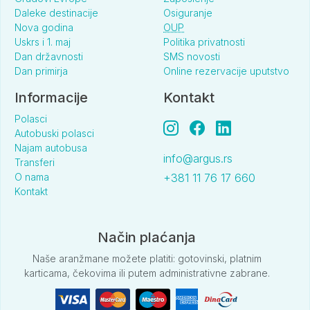
Daleke destinacije
Osiguranje
Nova godina
OUP
Uskrs i 1. maj
Politika privatnosti
Dan državnosti
SMS novosti
Dan primirja
Online rezervacije uputstvo
Informacije
Kontakt
Polasci
Autobuski polasci
Najam autobusa
info@argus.rs
Transferi
O nama
+381 11 76 17 660
Kontakt
Način plaćanja
Naše aranžmane možete platiti: gotovinski, platnim
karticama, čekovima ili putem administrativne zabrane.