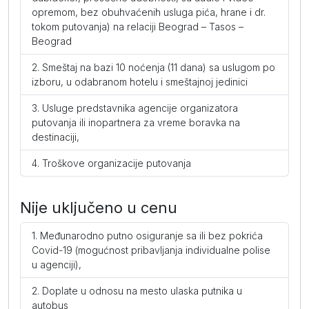
opremom, bez obuhvaćenih usluga pića, hrane i dr.
tokom putovanja) na relaciji Beograd – Tasos –
Beograd
Smeštaj na bazi 10 noćenja (11 dana) sa uslugom po
izboru, u odabranom hotelu i smeštajnoj jedinici
Usluge predstavnika agencije organizatora
putovanja ili inopartnera za vreme boravka na
destinaciji,
Troškove organizacije putovanja
Nije uključeno u cenu
Međunarodno putno osiguranje sa ili bez pokrića
Covid-19 (mogućnost pribavljanja individualne polise
u agenciji),
Doplate u odnosu na mesto ulaska putnika u
autobus