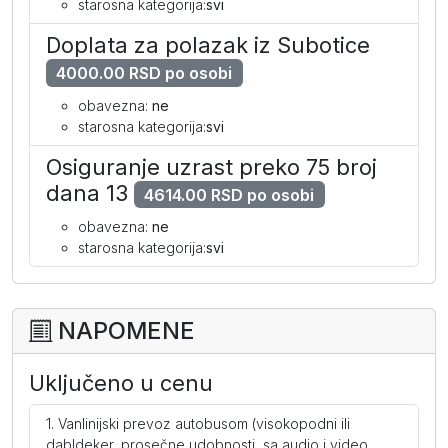
starosna kategorija:
svi
Doplata za polazak iz Subotice
4000.00 RSD po osobi
obavezna:
ne
starosna kategorija:
svi
Osiguranje uzrast preko 75 broj
dana 13
4614.00 RSD po osobi
obavezna:
ne
starosna kategorija:
svi
NAPOMENE
Uključeno u cenu
Vanlinijski prevoz autobusom (visokopodni ili
dabldeker, prosečne udobnosti, sa audio i video