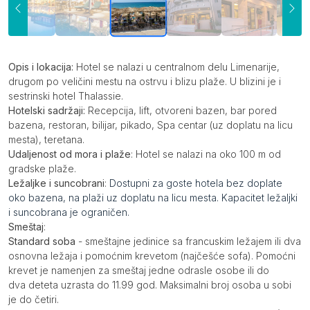
Opis
Opis i lokacija:
Hotel se nalazi u centralnom delu Limenarije,
drugom po veličini mestu na ostrvu i blizu plaže. U blizini je i
sestrinski hotel Thalassie.
Hotelski sadržaji:
Recepcija, lift, otvoreni bazen, bar pored
bazena, restoran, bilijar, pikado, Spa centar (uz doplatu na licu
mesta), teretana.
Udaljenost od mora i plaže
: Hotel se nalazi na oko 100 m od
gradske plaže.
Ležaljke i suncobrani
:
Dostupni za goste hotela bez doplate
oko bazena, na plaži uz doplatu na licu mesta. Kapacitet ležaljki
i suncobrana je ograničen.
Smeštaj
:
Standard soba
- smeštajne jedinice sa francuskim ležajem ili dva
osnovna ležaja i pomoćnim krevetom (najčešće sofa). Pomoćni
krevet je namenjen za smeštaj jedne odrasle osobe ili do
dva deteta uzrasta do 11.99 god. Maksimalni broj osoba u sobi
je do četiri.