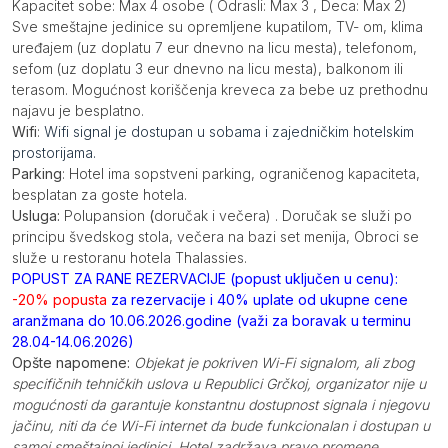
Kapacitet sobe: Max 4 osobe ( Odrasli: Max 3 , Deca: Max 2)
Sve smeštajne jedinice su opremljene kupatilom, TV- om, klima
uređajem (uz doplatu 7 eur dnevno na licu mesta), telefonom,
sefom (uz doplatu 3 eur dnevno na licu mesta), balkonom ili
terasom. Mogućnost koriščenja kreveca za bebe uz prethodnu
najavu je besplatno.
Wifi
:
Wifi signal je dostupan u sobama i zajedničkim hotelskim
prostorijama.
Parking
:
Hotel ima sopstveni parking, ograničenog kapaciteta,
besplatan za goste hotela.
Usluga:
Polupansion
(
doručak i večera) . Doručak se služi po
principu švedskog stola, večera na bazi set menija, Obroci se
služe u restoranu hotela Thalassies.
POPUST ZA RANE REZERVACIJE (popust uključen u cenu):
-20% popusta
za rezervacije i 40% uplate od ukupne cene
aranžmana do 10.06.2026.godine (važi za boravak u terminu
28.04-14.06.2026)
Opšte napomene:
Objekat je pokriven Wi-Fi signalom, ali zbog
specifičnih tehničkih uslova u Republici Grčkoj, organizator nije u
mogućnosti da garantuje konstantnu dostupnost signala i njegovu
jačinu, niti da će Wi-Fi internet da bude funkcionalan i dostupan u
samoj smeštajnoj jedinici. Hotel zadržava pravo promene