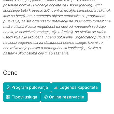
poslovne politike i uvođenje doplate za usluge (parking, WIFI,
korišćenje bebi kreveca, SPA centra, ležaljki, suncobrana i slično),
koje su besplatne u momentu objave cenovnika sa programom
putovanja, za šta organizator putovanja ne snosi odgovornost i ne
može uticati. Postoji mogućnost da neki od navedenih sadržaja
hotela, iz objektivnih razloga, nije u funkciji, pa ukoliko se radi o
usluzi koja nije uključena u cenu putovanja, organizator putovanja
ne snosi odgovornost za dostupnost sporne usluge, kao ni za
obaveštavanje putnika o nemogućnosti korišćenja, ukoliko o
nastalim okolnostima nije imao saznanje.
Cene
Dopunske informacije
Program putovanja
Legenda kapaciteta
Tipovi usluga
Online rezervacije