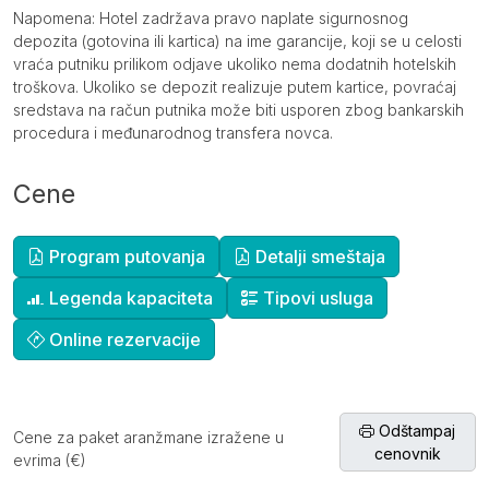
Napomena: Hotel zadržava pravo naplate sigurnosnog
depozita (gotovina ili kartica) na ime garancije, koji se u celosti
vraća putniku prilikom odjave ukoliko nema dodatnih hotelskih
troškova. Ukoliko se depozit realizuje putem kartice, povraćaj
sredstava na račun putnika može biti usporen zbog bankarskih
procedura i međunarodnog transfera novca.
Cene
Dopunske informacije
Program putovanja
Detalji smeštaja
Legenda kapaciteta
Tipovi usluga
Online rezervacije
Odštampaj
Cene za paket aranžmane izražene u
cenovnik
evrima (€)