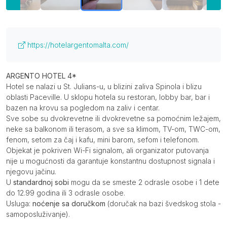
Više o smeštaju (otvoriti u novom tabu)
https://hotelargentomalta.com/
Opis
ARGENTO HOTEL 4*
Hotel se nalazi u St. Julians-u, u blizini zaliva Spinola i blizu
oblasti Paceville. U sklopu hotela su restoran, lobby bar, bar i
bazen na krovu sa pogledom na zaliv i centar.
Sve sobe su dvokrevetne ili dvokrevetne sa pomoćnim ležajem,
neke sa balkonom ili terasom, a sve sa klimom, TV-om, TWC-om,
fenom, setom za čaj i kafu, mini barom, sefom i telefonom.
Objekat je pokriven Wi-Fi signalom, ali organizator putovanja
nije u mogućnosti da garantuje konstantnu dostupnost signala i
njegovu jačinu.
U
standardnoj sobi
mogu da se smeste 2 odrasle osobe i 1 dete
do 12.99 godina ili 3 odrasle osobe.
Usluga:
noćenje sa doručkom
(doručak na bazi švedskog stola -
samoposluživanje).