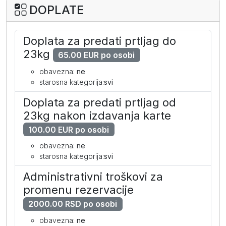
DOPLATE
Doplata za predati prtljag do
23kg
65.00 EUR po osobi
obavezna:
ne
starosna kategorija:
svi
Doplata za predati prtljag od
23kg nakon izdavanja karte
100.00 EUR po osobi
obavezna:
ne
starosna kategorija:
svi
Administrativni troškovi za
promenu rezervacije
2000.00 RSD po osobi
obavezna:
ne