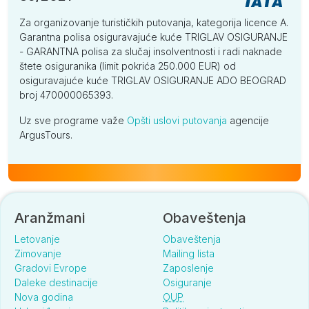
Za organizovanje turističkih putovanja, kategorija licence A.
Garantna polisa osiguravajuće kuće TRIGLAV OSIGURANJE
- GARANTNA polisa za slučaj insolventnosti i radi naknade
štete osiguranika (limit pokrića 250.000 EUR) od
osiguravajuće kuće TRIGLAV OSIGURANJE ADO BEOGRAD
broj 470000065393.
Uz sve programe važe
Opšti uslovi putovanja
agencije
ArgusTours.
Aranžmani
Obaveštenja
Letovanje
Obaveštenja
Zimovanje
Mailing lista
Gradovi Evrope
Zaposlenje
Daleke destinacije
Osiguranje
Nova godina
OUP