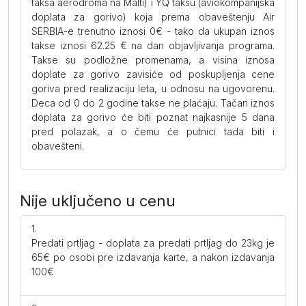
taksa aerodroma na Malti) i YQ taksu (aviokompanijska
doplata za gorivo) koja prema obaveštenju Air
SERBIA-e trenutno iznosi 0€ - tako da ukupan iznos
takse iznosi 62.25 € na dan objavljivanja programa.
Takse su podložne promenama, a visina iznosa
doplate za gorivo zavisiće od poskupljenja cene
goriva pred realizaciju leta, u odnosu na ugovorenu.
Deca od 0 do 2 godine takse ne plaćaju. Tačan iznos
doplata za gorivo će biti poznat najkasnije 5 dana
pred polazak, a o čemu će putnici tada biti i
obavešteni.
Nije uključeno u cenu
Predati prtljag - doplata za predati prtljag do 23kg je
65€ po osobi pre izdavanja karte, a nakon izdavanja
100€