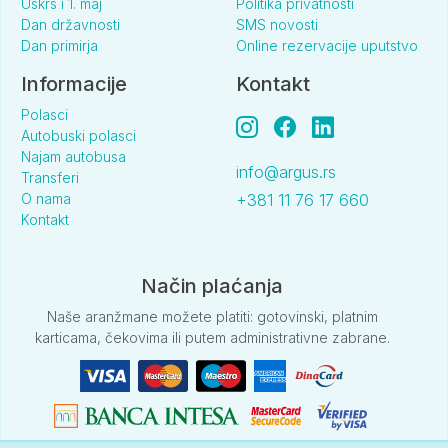
Uskrs i 1. maj
Politika privatnosti
Dan državnosti
SMS novosti
Dan primirja
Online rezervacije uputstvo
Informacije
Kontakt
Polasci
Autobuski polasci
Najam autobusa
info@argus.rs
Transferi
O nama
+381 11 76 17 660
Kontakt
Način plaćanja
Naše aranžmane možete platiti: gotovinski, platnim
karticama, čekovima ili putem administrativne zabrane.