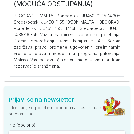
(MOGUĆA ODSTUPANJA)
BEOGRAD - MALTA: Ponedeljak: JU450 12:35-14:30h
Sreda/petak: JU450 11:55-13:50h MALTA - BEOGRAD:
Ponedeljak: JU451 15:15-17:15h Sreda/petak: JU451
14:35-16:35h Važna napomena za vreme poletanja:
Prema obaveštenju avio kompanije Air Serbia
zadržava pravo promene ugovorenih preliminarnih
vremena letova navedenih u programu putovanja.
Molimo Vas da ovu činjenicu imate u vidu prilikom
rezervacije aranžmana.
Prijavi se na newsletter
Informacije o posebnim ponudama i last-minute
putovanjima.
Ime (opciono)