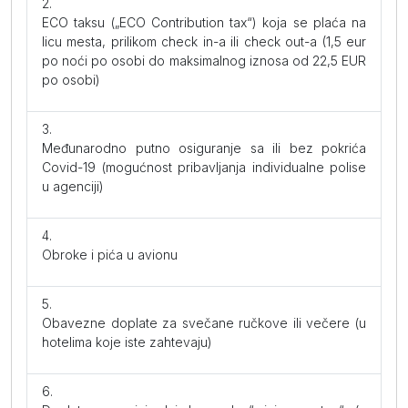
ECO taksu („ECO Contribution tax“) koja se plaća na
licu mesta, prilikom check in-a ili check out-a (1,5 eur
po noći po osobi do maksimalnog iznosa od 22,5 EUR
po osobi)
Međunarodno putno osiguranje sa ili bez pokrića
Covid-19 (mogućnost pribavljanja individualne polise
u agenciji)
Obroke i pića u avionu
Obavezne doplate za svečane ručkove ili večere (u
hotelima koje iste zahtevaju)