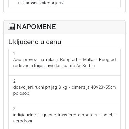
starosna kategorija:
svi
NAPOMENE
Uključeno u cenu
Avio prevoz na relaciji Beograd – Malta - Beograd
redovnom linijom avio kompanije Air Serbia
dozvoljeni ručni prtljag 8 kg - dimenzija 40x23x55cm
po osobi
individualne ili grupne transfere: aerodrom – hotel –
aerodrom