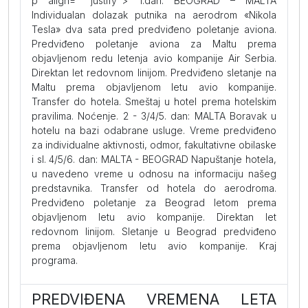
p align= "justify"> 1.dan: BEOGRAD – MALTA
Individualan dolazak putnika na aerodrom «Nikola
Tesla» dva sata pred predviđeno poletanje aviona.
Predviđeno poletanje aviona za Maltu prema
objavljenom redu letenja avio kompanije Air Serbia.
Direktan let redovnom linijom. Predviđeno sletanje na
Maltu prema objavljenom letu avio kompanije.
Transfer do hotela. Smeštaj u hotel prema hotelskim
pravilima. Noćenje. 2 - 3/4/5. dan: MALTA Boravak u
hotelu na bazi odabrane usluge. Vreme predviđeno
za individualne aktivnosti, odmor, fakultativne obilaske
i sl. 4/5/6. dan: MALTA - BEOGRAD Napuštanje hotela,
u navedeno vreme u odnosu na informaciju našeg
predstavnika. Transfer od hotela do aerodroma.
Predviđeno poletanje za Beograd letom prema
objavljenom letu avio kompanije. Direktan let
redovnom linijom. Sletanje u Beograd predviđeno
prema objavljenom letu avio kompanije. Kraj
programa.
PREDVIĐENA VREMENA LETA