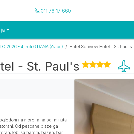
Pozovite nas
011 76 17 660
rja
O 2026 - 4, 5 ili 6 DANA (Avion)
Hotel Seaview Hotel - St. Paul's
l - St. Paul's
Galerija
pogledom na more, a na par minuta
estorani. Od pescane plaze ga
storan, lobi sa barom, bazen, bar