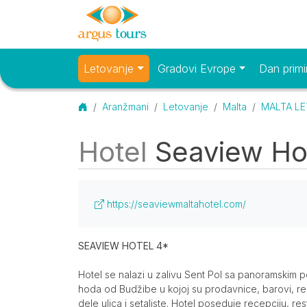
Letovanje
Gradovi Evrope
Dan primi
Osnovni meni
Početna
Aranžmani
Letovanje
Malta
MALTA LET
Hotel
Seaview Hote
O smeštaju
Više o smeštaju (otvoriti u novom tabu)
https://seaviewmaltahotel.com/
Opis
SEAVIEW HOTEL 4*
Hotel se nalazi u zalivu Sent Pol sa panoramskim 
hoda od Budžibe u kojoj su prodavnice, barovi, r
dele ulica i setaliste. Hotel poseduje recepciju, re