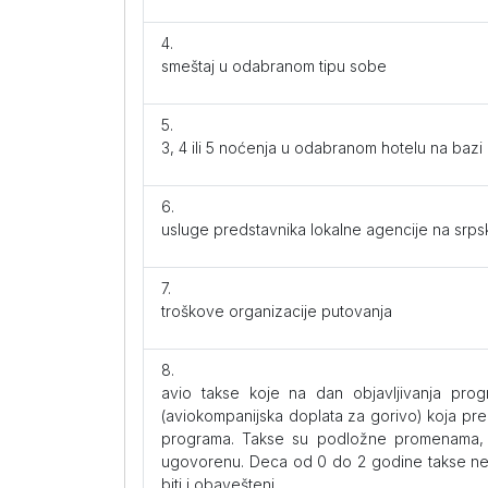
smeštaj u odabranom tipu sobe
3, 4 ili 5 noćenja u odabranom hotelu na baz
usluge predstavnika lokalne agencije na srpsk
troškove organizacije putovanja
avio takse koje na dan objavljivanja pro
(aviokompanijska doplata za gorivo) koja pre
programa. Takse su podložne promenama, a 
ugovorenu. Deca od 0 do 2 godine takse ne p
biti i obavešteni.