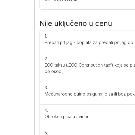
Nije uključeno u cenu
Predati prtljag - doplata za predati prtljag 
ECO taksu („ECO Contribution tax“) koja se pl
po osobi)
Međunarodno putno osiguranje sa ili bez pokri
Obroke i pića u avionu