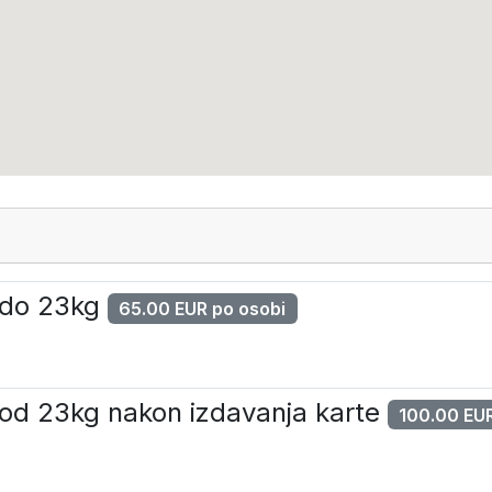
g do 23kg
65.00 EUR po osobi
g od 23kg nakon izdavanja karte
100.00 EUR