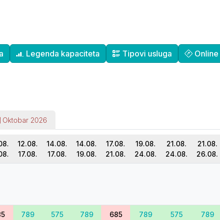
a
Legenda kapaciteta
Tipovi usluga
Online 
Oktobar 2026
08.
12.08.
14.08.
14.08.
17.08.
19.08.
21.08.
21.08.
08.
17.08.
17.08.
19.08.
21.08.
24.08.
24.08.
26.08.
85
789
575
789
685
789
575
789