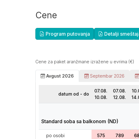
Cene
Dopunske informacije
Program putovanja
Detalji smeštaj
Cene za paket aranžmane izražene u evrima (€)
Avgust 2026
Septembar 2026
07.08.
07.08.
10.
datum od - do
10.08.
12.08.
14.
Standard soba sa balkonom (ND)
po osobi
575
789
6