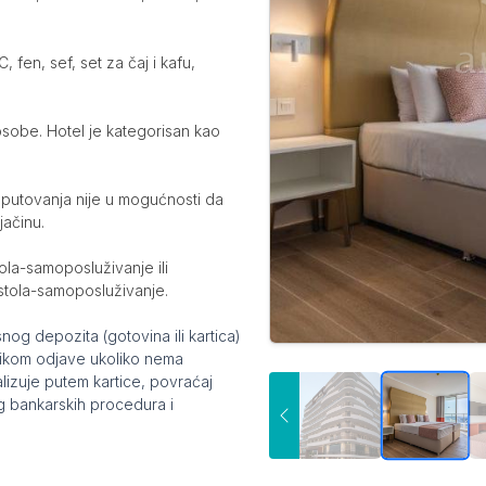
 fen, sef, set za čaj i kafu,
sobe. Hotel je kategorisan kao
r putovanja nije u mogućnosti da
jačinu.
ola-samoposluživanje ili
stola-samoposluživanje.
g depozita (gotovina ili kartica)
rilikom odjave ukoliko nema
lizuje putem kartice, povraćaj
g bankarskih procedura i