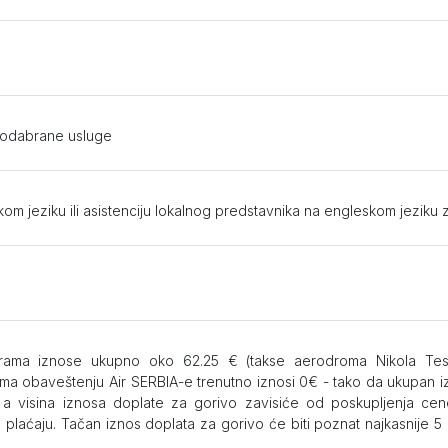
i odabrane usluge
om jeziku ili asistenciju lokalnog predstavnika na engleskom jeziku
grama iznose ukupno oko 62.25 € (takse aerodroma Nikola Tes
ma obaveštenju Air SERBIA-e trenutno iznosi 0€ - tako da ukupan iz
visina iznosa doplate za gorivo zavisiće od poskupljenja cene
laćaju. Tačan iznos doplata za gorivo će biti poznat najkasnije 5