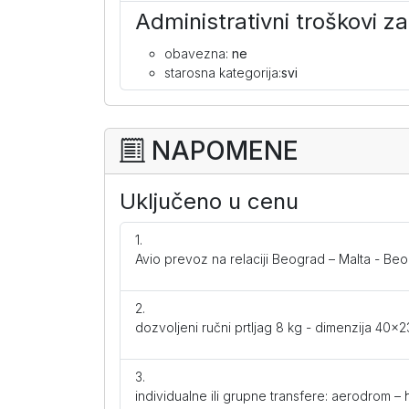
Administrativni troškovi 
obavezna:
ne
starosna kategorija:
svi
NAPOMENE
Uključeno u cenu
Avio prevoz na relaciji Beograd – Malta - Be
dozvoljeni ručni prtljag 8 kg - dimenzija 40
individualne ili grupne transfere: aerodrom –