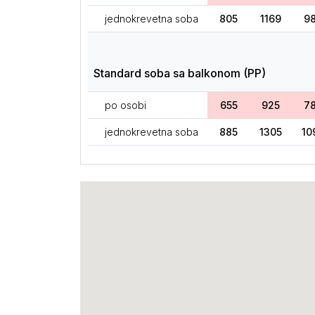
jednokrevetna soba
805
1169
9
Standard soba sa balkonom (PP)
po osobi
655
925
7
jednokrevetna soba
885
1305
10