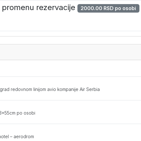
za promenu rezervacije
2000.00 RSD po osobi
ograd redovnom linijom avio kompanije Air Serbia
x23x55cm po osobi
 hotel – aerodrom