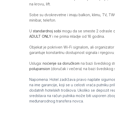
na krovu, lift.
Sobe su dvokrevetne i imaju balkon, klimu, TV, TWC,
minibar, telefon.
U
standardnoj sobi
mogu da se smeste 2 odrasle o
ADULT ONLY
i ne prima mladje od 16 godina.
Objekat je pokriven Wi-Fi signalom, ali organizato
garantuje konstantnu dostupnost signala i njegovu 
Usluga:
noćenje sa doručkom
na bazi švedskog st
polupansion
(doručak i večera) na bazi švedskog 
Napomena: Hotel zadržava pravo naplate sigurnosno
na ime garancije, koji se u celosti vraća putniku p
dodatnih hotelskih troškova. Ukoliko se depozit rea
sredstava na račun putnika može biti usporen zbo
međunarodnog transfera novca.