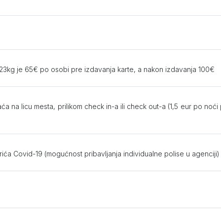
do 23kg je 65€ po osobi pre izdavanja karte, a nakon izdavanja 100€
aća na licu mesta, prilikom check in-a ili check out-a (1,5 eur po n
ća Covid-19 (mogućnost pribavljanja individualne polise u agenciji)