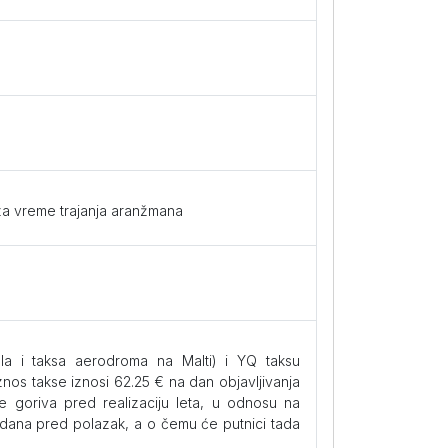
 za vreme trajanja aranžmana
la i taksa aerodroma na Malti) i YQ taksu
nos takse iznosi 62.25 € na dan objavljivanja
 goriva pred realizaciju leta, u odnosu na
 dana pred polazak, a o čemu će putnici tada