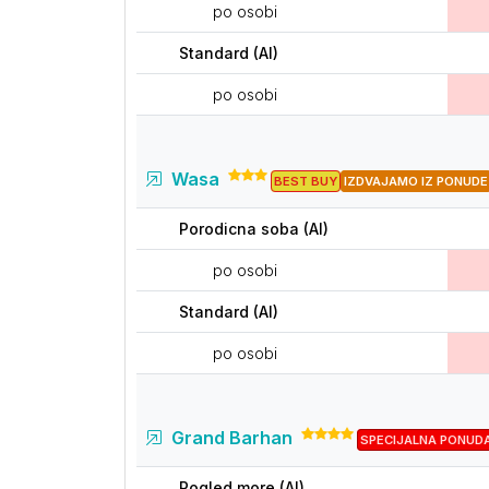
po osobi
Standard (AI)
po osobi
Wasa
BEST BUY
IZDVAJAMO IZ PONUDE
Porodicna soba (AI)
po osobi
Standard (AI)
po osobi
Grand Barhan
SPECIJALNA PONUD
Pogled more (AI)