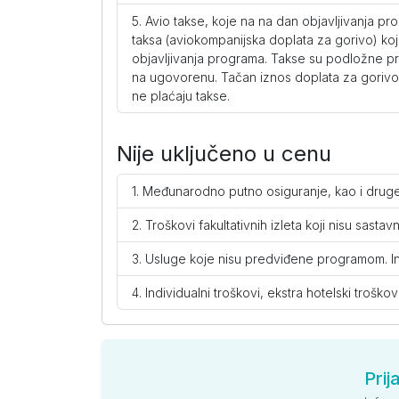
Avio takse, koje na na dan objavljivanja pr
Delimični pogled more (AI)
taksa (aviokompanijska doplata za gorivo) koj
po osobi
objavljivanja programa. Takse su podložne pr
na ugovorenu. Tačan iznos doplata za gorivo 
Large soba (AI)
ne plaćaju takse.
po osobi
Nije uključeno u cenu
Porodična soba (AI)
Međunarodno putno osiguranje, kao i druge 
po osobi
Troškovi fakultativnih izleta koji nisu sas
Standard (AI)
Usluge koje nisu predviđene programom. Indi
po osobi
Individualni troškovi, ekstra hotelski troškovi
Clover Magic Park Beach
Pogled more (AI)
Prij