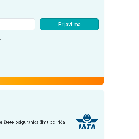
865
859
855
Prijavi me
845
839
835
.
815
815
815
tete osiguranika (limit pokrića
825
789
775