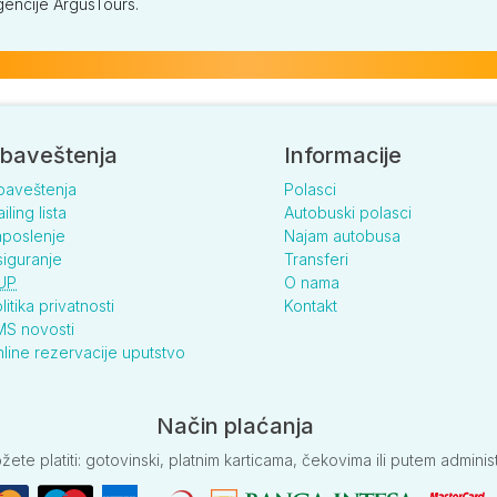
encije ArgusTours.
1009
1009
1009
1009
825
825
825
825
baveštenja
Informacije
baveštenja
Polasci
iling lista
Autobuski polasci
poslenje
Najam autobusa
iguranje
Transferi
UP
O nama
625
625
625
625
litika privatnosti
Kontakt
S novosti
line rezervacije uputstvo
Način plaćanja
e platiti: gotovinski, platnim karticama, čekovima ili putem adminis
709
709
709
709