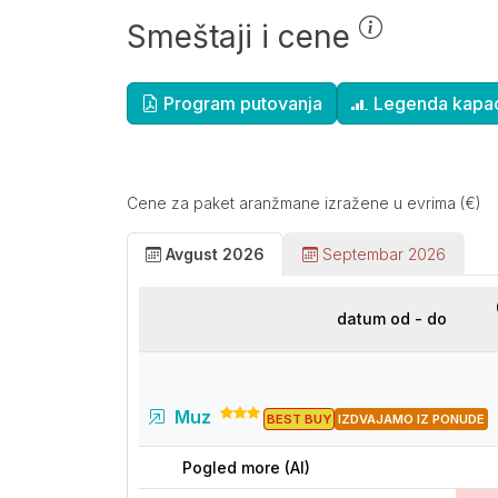
Smeštaji i cene
Dopunske informacije
Program putovanja
Legenda kapac
Cene za paket aranžmane izražene u evrima (€)
Avgust 2026
Septembar 2026
datum od - do
Muz
BEST BUY
IZDVAJAMO IZ PONUDE
Pogled more (AI)