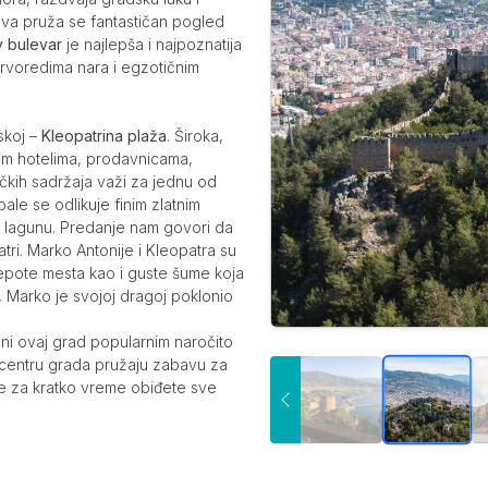
ava pruža se fantastičan pogled
v bulevar
je najlepša i najpoznatija
drvoredima nara i egzotičnim
skoj –
Kleopatrina plaža
. Široka,
nim hotelima, prodavnicama,
ičkih sadržaja važi za jednu od
bale se odlikuje finim zlatnim
u lagunu. Predanje nam govori da
tri. Marko Antonije i Kleopatra su
epote mesta kao i guste šume koja
 Marko je svojoj dragoj poklonio
čini ovaj grad popularnim naročito
u centru grada pružaju zabavu za
e za kratko vreme obiđete sve