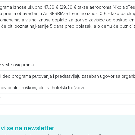
ograma iznose ukupno 47,36 € (29,36 € takse aerodroma Nikola xTesla
a prema obaveštenju Air SERBIA-e trenutno iznosi 0 € - tako da ukup
819
819
819
815
omenama, a visina iznosa doplate za gorivo zavisiće od poskupljenj
će biti poznat najkasnije 5 dana pred polazak, a o čemu će putnici 
929
929
929
919
vrste osiguranja.
1009
1009
1009
999
tavni deo programa putovanja i predstavljaju zaseban ugovor sa organ
vidualni troškovi, ekstra hotelski troškovi.
769
769
769
765
.
avi se na newsletter