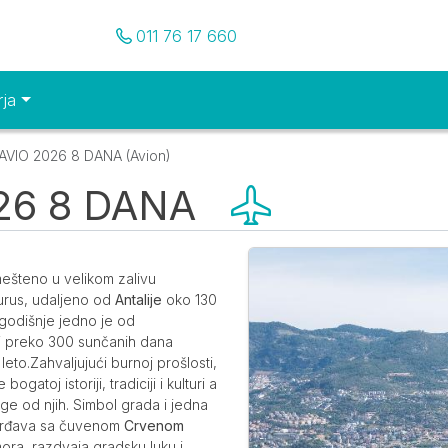
Pozovite nas
011 76 17 660
rja
AVIO 2026 8 DANA (Avion)
26 8 DANA
(Avion)
Galerija
mešteno u velikom zalivu
urus, udaljeno od
Antalije
oko 130
a godišnje jedno je od
di preko 300 sunčanih dana
leto.Zahvaljujući burnoj prošlosti,
atoj istoriji, tradiciji i kulturi a
ge od njih. Simbol grada i jedna
tvrđava sa čuvenom
Crvenom
ora, razdvaja gradsku luku i