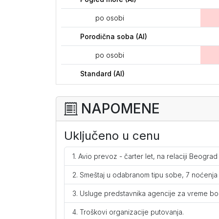
po osobi
Porodična soba (AI)
po osobi
Standard (AI)
po osobi
NAPOMENE
Aslan City
BEST BUY
SPECIJALNA PO
Uključeno u cenu
Standard (AI)
Avio prevoz - čarter let, na relaciji Beogra
po osobi
Smeštaj u odabranom tipu sobe, 7 noćenja
Usluge predstavnika agencije za vreme bora
Sultan Sipahi Resort
FAMILY
IZD
Troškovi organizacije putovanja.