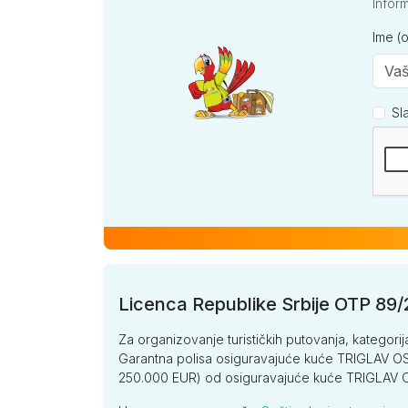
po osobi
Infor
Ime (
Standard (AI)
po osobi
Sl
Kompan
Remi
Standard (AI)
po osobi
Club Wasa Holiday Village
FAM
Licenca Republike Srbije OTP 89
Large soba (AI)
Za organizovanje turističkih putovanja, kategorij
Garantna polisa osiguravajuće kuće TRIGLAV OSI
po osobi
250.000 EUR) od osiguravajuće kuće TRIGLA
Porodična soba (AI)