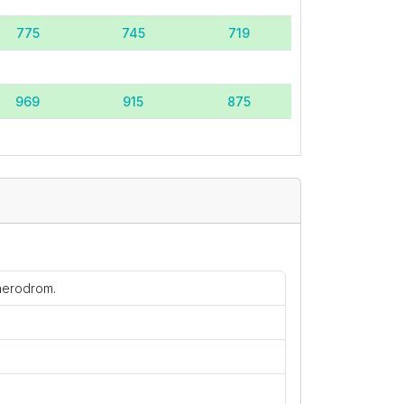
775
745
719
969
915
875
749
719
695
 aerodrom.
689
679
679