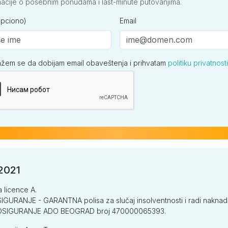
macije o posebnim ponudama i last-minute putovanjima.
865
865
865
865
opciono)
Email
845
845
845
845
ažem se da dobijam email obaveštenja i prihvatam
politiku privatnosti
ija
815
815
815
815
ILY
/2021
a licence A.
GURANJE - GARANTNA polisa za slučaj insolventnosti i radi naknade š
835
835
835
835
V OSIGURANJE ADO BEOGRAD broj 470000065393.