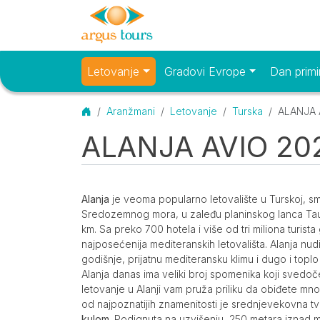
Letovanje
Gradovi Evrope
Dan primi
Osnovni meni
Početna
Aranžmani
Letovanje
Turska
ALANJA 
ALANJA AVIO 20
O destinaciji
Opis
Alanja
je veoma popularno letovalište u Turskoj, s
Sredozemnog mora, u zaleđu planinskog lanca Ta
km. Sa preko 700 hotela i više od tri miliona turist
najposećenija mediteranskih letovališta. Alanja nu
godišnje, prijatnu mediteransku klimu i dugo i toplo 
Alanja danas ima veliki broj spomenika koji svedoče bog
letovanje u Alanji vam pruža priliku da obiđete mno
od najpoznatijih znamenitosti je srednjevekovna 
kulom
. Podignuta na uzvišenju, 250 metara iznad m