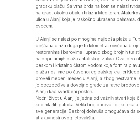
gradsku plažu. Sa vrha brda na kom se nalazi tvrđ
na grad, okolnu obalu i tirkizni Mediteran.
Ataturko
ulica u Alanji koja je raskošno ukrašena palmama, 
cvećem.
U Alanji se nalazi po mnogima najlepša plaža u Tur
peščana plaža duga je tri kilometra, oivičena broj
restoranima i barovima i upravo zbog brojnih turist
najpopularnijih plaža antalijskog zaliva. Ovaj deo o
peskom i kristalno čistom vodom koja formira plav
plaža nosi ime po čuvenoj egipatskoj kraljici Kleopa
proveli medeni mesec u Alanj
i,
a zbog nestvarne l
je obezbeđivala dovoljno građe za ratne brodove,
Alanju kao svadbeni poklon.
Noćni život u Alanji je jedna od važnih stvari koja 
kod mlađih putnika. Veliki broj barova i diskoteka 
sve generacije. Bezbroj dolmuša omogućava da s
atraktivnosti ovog letovališta.