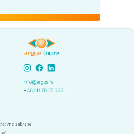
999
945
919
819
785
765
625
619
605
info@argus.rs
+381 11 76 17 660
trativne zabrane.
709
709
709