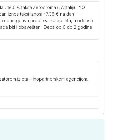
 , 18,0 € taksa aerodroma u Antaliji) i YQ
an iznos taksi iznosi 47,36 € na dan
809
805
805
a cene goriva pred realizaciju leta, u odnosu
tada biti i obavešteni. Deca od 0 do 2 godine
909
899
899
985
975
975
izatorom izleta – inopartnerskom agencijom.
759
749
749