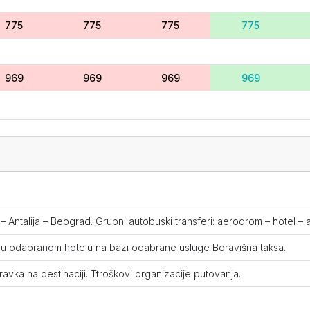
775
775
775
775
969
969
969
969
749
749
749
749
NUDA
d – Antalija – Beograd. Grupni autobuski transferi: aerodrom – hotel –
719
719
719
709
 u odabranom hotelu na bazi odabrane usluge Boravišna taksa.
vka na destinaciji. Ttroškovi organizacije putovanja.
VAJAMO IZ PONUDE