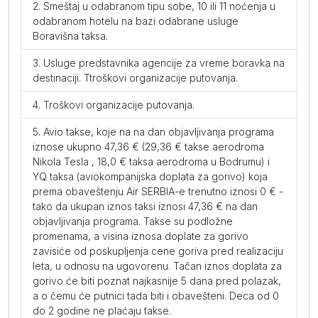
Smeštaj u odabranom tipu sobe, 10 ili 11 noćenja u
po
625
685
639
595
649
6
odabranom hotelu na bazi odabrane usluge
osobi
Boravišna taksa.
Usluge predstavnika agencije za vreme boravka na
destinaciji. Ttroškovi organizacije putovanja.
Tecimen
Troškovi organizacije putovanja.
Standard (ND)
Avio takse, koje na na dan objavljivanja programa
iznose ukupno 47,36 € (29,36 € takse aerodroma
po
535
605
569
545
599
5
Nikola Tesla , 18,0 € taksa aerodroma u Bodrumu) i
osobi
YQ taksa (aviokompanijska doplata za gorivo) koja
prema obaveštenju Air SERBIA-e trenutno iznosi 0 € -
tako da ukupan iznos taksi iznosi 47,36 € na dan
Albora
objavljivanja programa. Takse su podložne
promenama, a visina iznosa doplate za gorivo
Standard (PP)
zavisiće od poskupljenja cene goriva pred realizaciju
leta, u odnosu na ugovorenu. Tačan iznos doplata za
po
745
795
775
735
815
7
gorivo će biti poznat najkasnije 5 dana pred polazak,
osobi
a o čemu će putnici tada biti i obavešteni. Deca od 0
do 2 godine ne plaćaju takse.