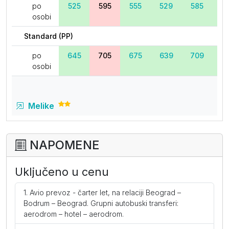
po
525
595
555
529
585
5
osobi
Standard (PP)
po
645
705
675
639
709
6
osobi
Melike
Standard (PP)
NAPOMENE
po
655
719
679
635
699
6
osobi
Uključeno u cenu
Avio prevoz - čarter let, na relaciji Beograd –
Soleil
Bodrum – Beograd. Grupni autobuski transferi:
aerodrom – hotel – aerodrom.
Standard (ND)