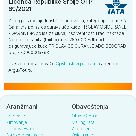
Licenca Republike Srbije OTP
89/2021
Porodicna soba (ND)
Za organizovanje turističkih putovanja, kategorija licence A.
po
1119
1135
1109
999
1069
9
Garantna polisa osiguravajuće kuće TRIGLAV OSIGURANJE
osobi
- GARANTNA polisa za slučaj insolventnosti i radi naknade
štete osiguranika (limit pokrića 250.000 EUR) od
Standard (ND)
osiguravajuće kuće TRIGLAV OSIGURANJE ADO BEOGRAD
broj 470000065393.
po
859
899
865
789
859
8
osobi
Uz sve programe važe
Opšti uslovi putovanja
agencije
ArgusTours.
Porodicna soba (PP)
po
1185
1199
1179
1059
1139
10
osobi
Standard (PP)
Aranžmani
Obaveštenja
po
905
945
909
835
905
8
Letovanje
Obaveštenja
osobi
Zimovanje
Mailing lista
Gradovi Evrope
Zaposlenje
Daleke destinacije
Osiguranje