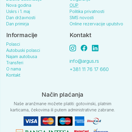
Nova godina
OUP
Surtel AL
Uskrs i 1. maj
Politika privatnosti
Dan državnosti
SMS novosti
Standard (AI)
Dan primirja
Online rezervacije uputstvo
po
1065
1059
1035
959
1075
10
Informacije
Kontakt
osobi
Polasci
Autobuski polasci
Najam autobusa
Surtel Hb
info@argus.rs
Transferi
O nama
+381 11 76 17 660
Standard (PP)
Kontakt
po
885
915
899
849
949
9
osobi
Način plaćanja
Naše aranžmane možete platiti: gotovinski, platnim
karticama, čekovima ili putem administrativne zabrane.
Ada Newday Resort spa (ex Ayma beach)
Standard (ND)