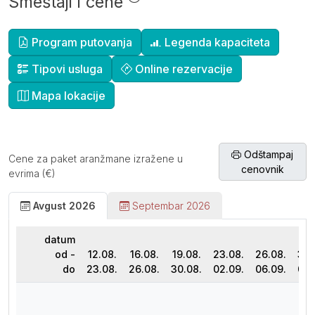
Smeštaji i cene
Dopunske informacije
Program putovanja
Legenda kapaciteta
Tipovi usluga
Online rezervacije
Mapa lokacije
Odštampaj
Cene za paket aranžmane izražene u
cenovnik
evrima (€)
Avgust 2026
Septembar 2026
datum
od -
12.08.
16.08.
19.08.
23.08.
26.08.
30.
do
23.08.
26.08.
30.08.
02.09.
06.09.
09.