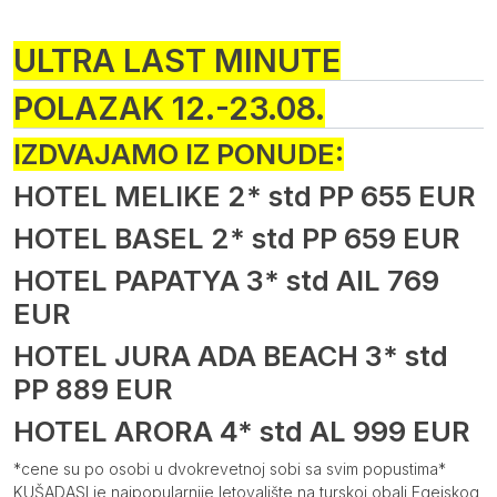
Opis
ULTRA LAST MINUTE
POLAZAK 12.-23.08.
IZDVAJAMO IZ PONUDE:
HOTEL MELIKE 2* std PP 655 EUR
HOTEL BASEL 2* std PP 659 EUR
HOTEL PAPATYA 3* std AlL 769
EUR
HOTEL JURA ADA BEACH 3* std
PP 889 EUR
HOTEL ARORA 4* std AL 999 EUR
*cene su po osobi u dvokrevetnoj sobi sa svim popustima*
KUŠADASI je najpopularnije letovalište na turskoj obali Egejskog