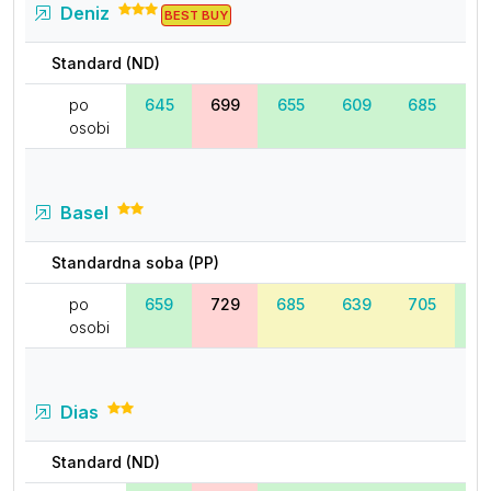
Deniz
BEST BUY
Standard (ND)
po
645
699
655
609
685
6
osobi
Basel
Standardna soba (PP)
po
659
729
685
639
705
6
osobi
Dias
Standard (ND)