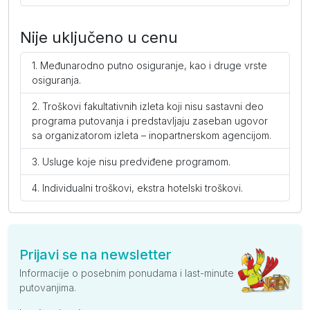
Blue Sea
Nije uključeno u cenu
Standard (ND)
Međunarodno putno osiguranje, kao i druge vrste
osiguranja.
po
695
749
725
679
749
7
osobi
Troškovi fakultativnih izleta koji nisu sastavni deo
programa putovanja i predstavljaju zaseban ugovor
Standard (PP)
sa organizatorom izleta – inopartnerskom agencijom.
po
755
805
789
729
795
7
Usluge koje nisu predviđene programom.
osobi
Individualni troškovi, ekstra hotelski troškovi.
Jura Hotels Ada Beach (ex Asena Beach)
PREPORUČUJEMO
TOP PONUDA
Prijavi se na newsletter
Standard (PP)
Informacije o posebnim ponudama i last-minute
putovanjima.
po
889
939
925
865
959
9
osobi