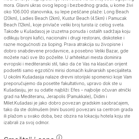
mora. Glavni ukras ovog lepog i bezbednog grada, u kome živi
oko 106.000 stanovnika, su lepe peščane plaže: Long Beach
(20km), Ladies Beach (2km), Kustur Beach (4.5km) i Pamucak
Beach (12km), koje privlače veliki broj turista iz celog sveta.
Takođe u Kušadasoj je izuzetna ponuda i ostalih sadržaja koju
odlikuju brojni kafići, nacionalni i drugi restorani, diskoteke i
razne mogućnosti za šoping. Prava atrakcija su živopisne i
dobro snabdevene prodavnice, a posebno Veliki Bazar, gde
možete naći sve što poželite. U arhitekturi mesta dominira
evropski i mediteranski stil, tako da će Vas na klasičan orijent
podsetiti samo egzotični mirisi domaćih kulinarskih specijaliteta.
U okolini Kušadasija nalaze drevni istorijski spomenici koje Vam
preporučujemo da posetite fakultativno, upravo dok ste u
Kušadasiju, jer su odatle najbliži: Efes – najbolje očuvan atnički
grad na Mediteranu, Jerapolis (Pamukkale), Didim i
Milet.Kušadasi je jako dobro povezan gradskim saobraćajem,
tako da ste dolmušem (mini busom) povezani sa centrom grada
ili plažom u svako doba, bez obzira na lokaciju hotela koju ste
izabrali za svoj odmor.